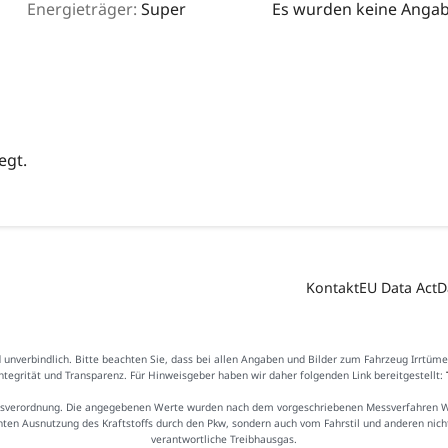
Energieträger:
Super
Es wurden keine Angabe
egt.
Kontakt
EU Data Act
D
d unverbindlich. Bitte beachten Sie, dass bei allen Angaben und Bilder zum Fahrzeug Irrtüm
Integrität und Transparenz. Für Hinweisgeber haben wir daher folgenden Link bereitgestellt:
sverordnung. Die angegebenen Werte wurden nach dem vorgeschriebenen Messverfahren WLTP
ienten Ausnutzung des Kraftstoffs durch den Pkw, sondern auch vom Fahrstil und anderen nic
verantwortliche Treibhausgas.