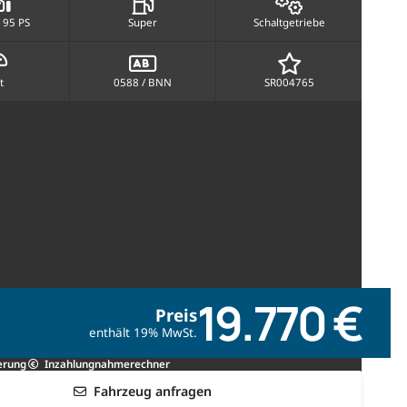
 95 PS
Super
Schaltgetriebe
t
0588 / BNN
SR004765
19.770 €
Preis
enthält 19% MwSt.
erung
Inzahlungnahmerechner
Fahrzeug anfragen