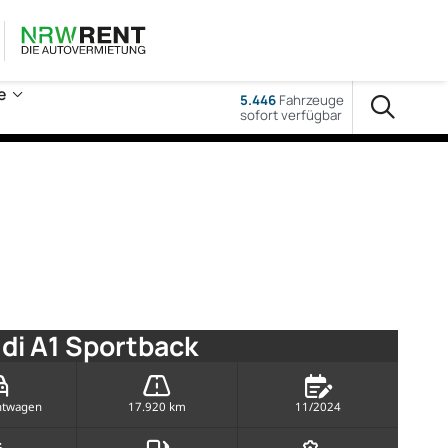
e
5.446
Fahrzeuge
sofort verfügbar
di A1 Sportback
htwagen
17.920 km
11/2024