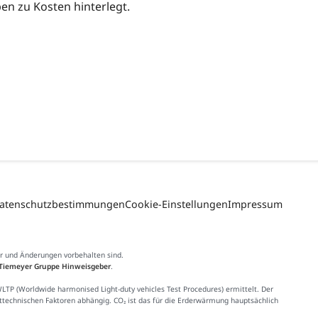
n zu Kosten hinterlegt.
atenschutzbestimmungen
Cookie-Einstellungen
Impressum
er und Änderungen vorbehalten sind.
Tiemeyer Gruppe Hinweisgeber
.
 (Worldwide harmonised Light-duty vehicles Test Procedures) ermittelt. Der
httechnischen Faktoren abhängig. CO₂ ist das für die Erderwärmung hauptsächlich