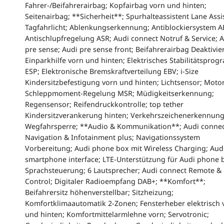
Fahrer-/Beifahrerairbag; Kopfairbag vorn und hinten;
Seitenairbag; **Sicherheit**; Spurhalteassistent Lane Assis
Tagfahrlicht; Ablenkungserkennung; Antiblockiersystem A
Antischlupfregelung ASR; Audi connect Notruf & Service; 
pre sense; Audi pre sense front; Beifahrerairbag Deaktivie
Einparkhilfe vorn und hinten; Elektrisches Stabilitätspro
ESP; Elektronische Bremskraftverteilung EBV; i-Size
Kindersitzbefestigung vorn und hinten; Lichtsensor; Motor
Schleppmoment-Regelung MSR; Müdigkeitserkennung;
Regensensor; Reifendruckkontrolle; top tether
Kindersitzverankerung hinten; Verkehrszeichenerkennung
Wegfahrsperre; **Audio & Kommunikation**; Audi conne
Navigation & Infotainment plus; Navigationssystem
Vorbereitung; Audi phone box mit Wireless Charging; Aud
smartphone interface; LTE-Unterstützung für Audi phone 
Sprachsteuerung; 6 Lautsprecher; Audi connect Remote &
Control; Digitaler Radioempfang DAB+; **Komfort**;
Beifahrersitz höhenverstellbar; Sitzheizung;
Komfortklimaautomatik 2-Zonen; Fensterheber elektrisch 
und hinten; Komfortmittelarmlehne vorn; Servotronic;