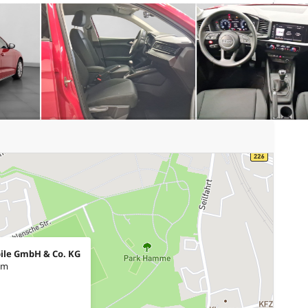
ile GmbH & Co. KG
um