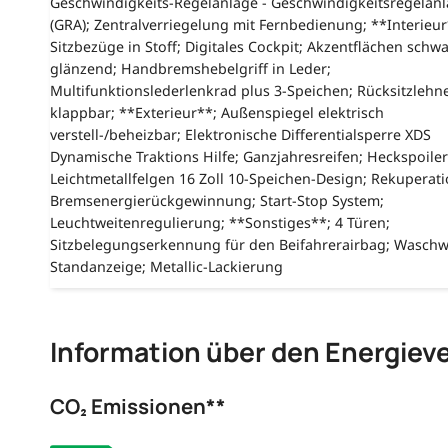
Geschwindigkeits-Regelanlage - Geschwindigkeitsregelan
(GRA); Zentralverriegelung mit Fernbedienung; **Interieur
Sitzbezüge in Stoff; Digitales Cockpit; Akzentflächen schw
glänzend; Handbremshebelgriff in Leder;
Multifunktionslederlenkrad plus 3-Speichen; Rücksitzlehn
klappbar; **Exterieur**; Außenspiegel elektrisch
verstell-/beheizbar; Elektronische Differentialsperre XDS
Dynamische Traktions Hilfe; Ganzjahresreifen; Heckspoiler
Leichtmetallfelgen 16 Zoll 10-Speichen-Design; Rekuperati
Bremsenergierückgewinnung; Start-Stop System;
Leuchtweitenregulierung; **Sonstiges**; 4 Türen;
Sitzbelegungserkennung für den Beifahrerairbag; Waschw
Standanzeige; Metallic-Lackierung
Information über den Energiev
CO₂ Emissionen**