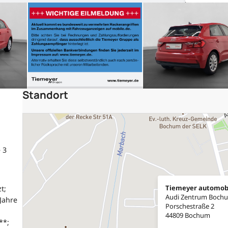
Standort
 3
Tiemeyer automob
t;
Audi Zentrum Boch
Jahre
Porschestraße 2
44809 Bochum
**;