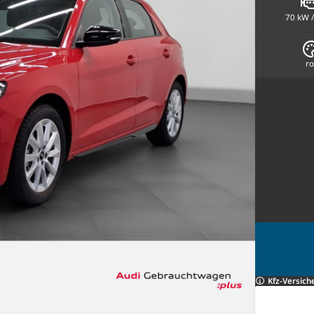
70 kW /
ro
Kfz-Versich