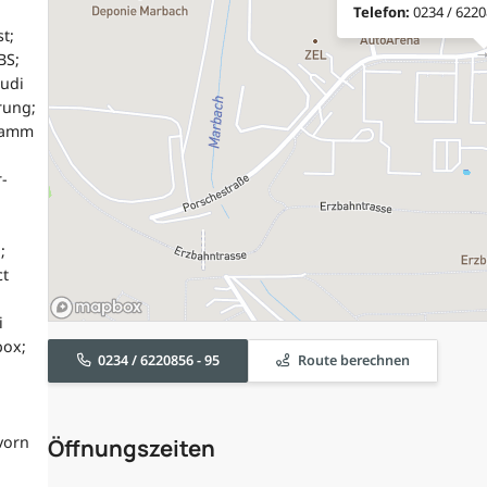
Telefon:
0234 / 6220
t;
BS;
Audi
rung;
gramm
-
;
ct
i
box;
0234 / 6220856 - 95
Route berechnen
vorn
Öffnungszeiten