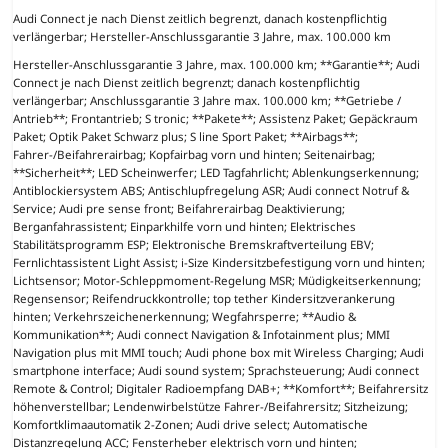
Audi Connect je nach Dienst zeitlich begrenzt, danach kostenpflichtig
verlängerbar; Hersteller-Anschlussgarantie 3 Jahre, max. 100.000 km
Hersteller-Anschlussgarantie 3 Jahre, max. 100.000 km; **Garantie**; Audi
Connect je nach Dienst zeitlich begrenzt; danach kostenpflichtig
verlängerbar; Anschlussgarantie 3 Jahre max. 100.000 km; **Getriebe /
Antrieb**; Frontantrieb; S tronic; **Pakete**; Assistenz Paket; Gepäckraum
Paket; Optik Paket Schwarz plus; S line Sport Paket; **Airbags**;
Fahrer-/Beifahrerairbag; Kopfairbag vorn und hinten; Seitenairbag;
**Sicherheit**; LED Scheinwerfer; LED Tagfahrlicht; Ablenkungserkennung;
Antiblockiersystem ABS; Antischlupfregelung ASR; Audi connect Notruf &
Service; Audi pre sense front; Beifahrerairbag Deaktivierung;
Berganfahrassistent; Einparkhilfe vorn und hinten; Elektrisches
Stabilitätsprogramm ESP; Elektronische Bremskraftverteilung EBV;
Fernlichtassistent Light Assist; i-Size Kindersitzbefestigung vorn und hinten;
Lichtsensor; Motor-Schleppmoment-Regelung MSR; Müdigkeitserkennung;
Regensensor; Reifendruckkontrolle; top tether Kindersitzverankerung
hinten; Verkehrszeichenerkennung; Wegfahrsperre; **Audio &
Kommunikation**; Audi connect Navigation & Infotainment plus; MMI
Navigation plus mit MMI touch; Audi phone box mit Wireless Charging; Audi
smartphone interface; Audi sound system; Sprachsteuerung; Audi connect
Remote & Control; Digitaler Radioempfang DAB+; **Komfort**; Beifahrersitz
höhenverstellbar; Lendenwirbelstütze Fahrer-/Beifahrersitz; Sitzheizung;
Komfortklimaautomatik 2-Zonen; Audi drive select; Automatische
Distanzregelung ACC; Fensterheber elektrisch vorn und hinten;