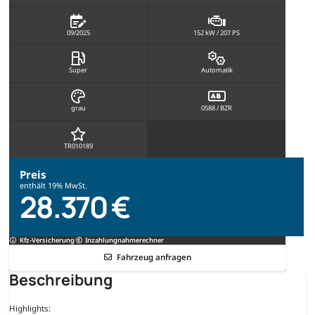
09/2025
152 kW / 207 PS
Super
Automatik
grau
0588 / BZR
TR010189
Preis
enthält 19% MwSt.
28.370 €
Kfz-Versicherung
Inzahlungnahmerechner
Fahrzeug anfragen
Beschreibung
Highlights: