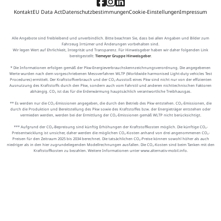
Kontakt
EU Data Act
Datenschutzbestimmungen
Cookie-Einstellungen
Impressum
Alle Angebote sind freibleibend und unverbindlich. Bitte beachten Sie, dass bei allen Angaben und Bilder zum
Fahrzeug Irrtümer und Änderungen vorbehalten sind.
Wir legen Wert auf Ehrlichkeit, Integrität und Transparenz. Für Hinweisgeber haben wir daher folgenden Link
bereitgestellt:
Tiemeyer Gruppe Hinweisgeber
.
* Die Informationen erfolgen gemäß der Pkw-Energieverbrauchskennzeichnungsverordnung. Die angegebenen
Werte wurden nach dem vorgeschriebenen Messverfahren WLTP (Worldwide harmonised Light-duty vehicles Test
Procedures) ermittelt. Der Kraftstoffverbrauch und der CO₂-Ausstoß eines Pkw sind nicht nur von der effizienten
Ausnutzung des Kraftstoffs durch den Pkw, sondern auch vom Fahrstil und anderen nichttechnischen Faktoren
abhängig. CO₂ ist das für die Erderwärmung hauptsächlich verantwortliche Treibhausgas.
** Es werden nur die CO₂-Emissionen angegeben, die durch den Betrieb des Pkw entstehen. CO₂-Emissionen, die
durch die Produktion und Bereitstellung des Pkw sowie des Kraftstoffes bzw. der Energieträger entstehen oder
vermieden werden, werden bei der Ermittlung der CO₂-Emissionen gemäß WLTP nicht berücksichtigt.
*** Aufgrund der CO₂-Bepreisung sind künftig Erhöhungen der Kraftstoffkosten möglich. Die künftige CO₂-
Preisentwicklung ist unsicher, daher werden die möglichen CO₂-Kosten anhand von drei angenommenen CO₂-
Preisen für den Zeitraum 2025 bis 2034 berechnet. Die tatsächlichen CO₂-Preise können sowohl höher als auch
niedriger als in den hier zugrundeliegenden Modellrechnungen ausfallen. Die CO₂-Kosten sind beim Tanken mit den
Kraftstoffkosten zu bezahlen. Weitere Informationen unter www.alternativ-mobil.info.