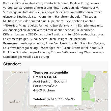
Komfortmittelarmlehne vorn; Komfortschlüssel / Keyless Entry; Lenkrad
verstellbar; Servotronic; Verglasung hinten abgedunkelt; **Interieur**;
Sitzbezüge in Stoff; Audi virtual cockpit; Sportsitze; Akzentflächen schwarz
glänzend; Einstiegsleisten Aluminium; Handbremshebelgriff in Leder;
Multifunktionslederlenkrad plus 3-Speichen; Rücksitzlehne klappbar;
**Exterieur**; geregeltes Fahrwerk; Sportfahrwerk mit Dämpferregelung;
Außenspiegel elektrisch verstell-/anklappbar beheizt; Elektronische
Differentialsperre XDS Dynamische Traktions Hilfe; LED-Heckleuchten plus;
Leichtmetallfelgen 17 Zoll 5-Arm-Stern-Design; Rekuperation -
Bremsenergierückgewinnung; S line Dachkantenspoiler; Start-Stop System;
Leuchtweitenregulierung; **Sonstiges**; 4 Türen; Bremssättel in rot; ECO-
Funktion; Sitzbelegungserkennung für den Beifahrerairbag; Waschwasser-
Standanzeige; Metallic-Lackierung
Standort
Tiemeyer automobile
GmbH & Co. KG
Audi Zentrum Bochum
Porschestraße 2
44809 Bochum
Telefon:
0234 / 6220856 - 95