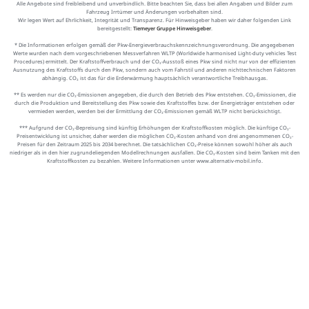
Alle Angebote sind freibleibend und unverbindlich. Bitte beachten Sie, dass bei allen Angaben und Bilder zum
Fahrzeug Irrtümer und Änderungen vorbehalten sind.
Wir legen Wert auf Ehrlichkeit, Integrität und Transparenz. Für Hinweisgeber haben wir daher folgenden Link
bereitgestellt:
Tiemeyer Gruppe Hinweisgeber
.
* Die Informationen erfolgen gemäß der Pkw-Energieverbrauchskennzeichnungsverordnung. Die angegebenen
Werte wurden nach dem vorgeschriebenen Messverfahren WLTP (Worldwide harmonised Light-duty vehicles Test
Procedures) ermittelt. Der Kraftstoffverbrauch und der CO₂-Ausstoß eines Pkw sind nicht nur von der effizienten
Ausnutzung des Kraftstoffs durch den Pkw, sondern auch vom Fahrstil und anderen nichttechnischen Faktoren
abhängig. CO₂ ist das für die Erderwärmung hauptsächlich verantwortliche Treibhausgas.
** Es werden nur die CO₂-Emissionen angegeben, die durch den Betrieb des Pkw entstehen. CO₂-Emissionen, die
durch die Produktion und Bereitstellung des Pkw sowie des Kraftstoffes bzw. der Energieträger entstehen oder
vermieden werden, werden bei der Ermittlung der CO₂-Emissionen gemäß WLTP nicht berücksichtigt.
*** Aufgrund der CO₂-Bepreisung sind künftig Erhöhungen der Kraftstoffkosten möglich. Die künftige CO₂-
Preisentwicklung ist unsicher, daher werden die möglichen CO₂-Kosten anhand von drei angenommenen CO₂-
Preisen für den Zeitraum 2025 bis 2034 berechnet. Die tatsächlichen CO₂-Preise können sowohl höher als auch
niedriger als in den hier zugrundeliegenden Modellrechnungen ausfallen. Die CO₂-Kosten sind beim Tanken mit den
Kraftstoffkosten zu bezahlen. Weitere Informationen unter www.alternativ-mobil.info.