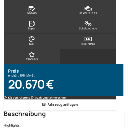
09/2025
85 kW / 116 PS
Super
Schaltgetriebe
blau
0588 / BNO
TR006545
Preis
enthält 19% MwSt.
20.670 €
Kfz-Versicherung
Inzahlungnahmerechner
Fahrzeug anfragen
Beschreibung
Highlights: