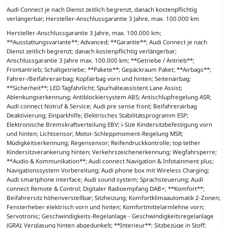
Audi Connect je nach Dienst zeitlich begrenzt, danach kostenpflichtig
verlängerbar; Hersteller-Anschlussgarantie 3 Jahre, max. 100.000 km
Hersteller-Anschlussgarantie 3 Jahre, max. 100.000 km;
**Ausstattungsvariante**; Advanced; **Garantie**; Audi Connect je nach
Dienst zeitlich begrenzt; danach kostenpflichtig verlängerbar;
Anschlussgarantie 3 Jahre max. 100.000 km; **Getriebe / Antrieb**;
Frontantrieb; Schaltgetriebe; **Pakete**; Gepäckraum Paket; **Airbags**;
Fahrer-/Beifahrerairbag; Kopfairbag vorn und hinten; Seitenairbag;
**Sicherheit**; LED Tagfahrlicht; Spurhalteassistent Lane Assist;
Ablenkungserkennung; Antiblockiersystem ABS; Antischlupfregelung ASR;
Audi connect Notruf & Service; Audi pre sense front; Beifahrerairbag
Deaktivierung; Einparkhilfe; Elektrisches Stabilitätsprogramm ESP;
Elektronische Bremskraftverteilung EBV; i-Size Kindersitzbefestigung vorn
und hinten; Lichtsensor; Motor-Schleppmoment-Regelung MSR;
Müdigkeitserkennung; Regensensor; Reifendruckkontrolle; top tether
Kindersitzverankerung hinten; Verkehrszeichenerkennung; Wegfahrsperre;
**Audio & Kommunikation**; Audi connect Navigation & Infotainment plus;
Navigationssystem Vorbereitung; Audi phone box mit Wireless Charging;
Audi smartphone interface; Audi sound system; Sprachsteuerung; Audi
connect Remote & Control; Digitaler Radioempfang DAB+; **Komfort**;
Beifahrersitz höhenverstellbar; Sitzheizung; Komfortklimaautomatik 2-Zonen;
Fensterheber elektrisch vorn und hinten; Komfortmittelarmlehne vorn;
Servotronic; Geschwindigkeits-Regelanlage - Geschwindigkeitsregelanlage
(GRA); Verglasung hinten abgedunkelt; **Interieur**; Sitzbezüge in Stoff;