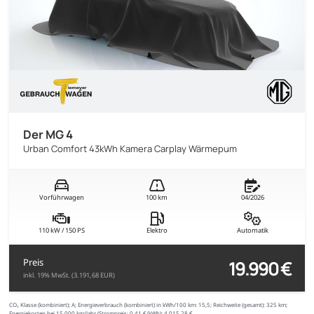
Der MG 4
Urban Comfort 43kWh Kamera Carplay Wärmepum
Vorführwagen
100 km
04/2026
110 kW / 150 PS
Elektro
Automatik
19.990 €
Preis
inkl. 19% MwSt. (3.191,68 EUR)
CO₂ Klasse (kombiniert):
A;
Energieverbrauch (kombiniert) in kWh/100 km:
15,5;
Reichweite (gesamt):
325 km;
Energiekosten bei 15.000 km/Jahr (Strompreis:
0,
41
€
/kWh):
4.015,28 €