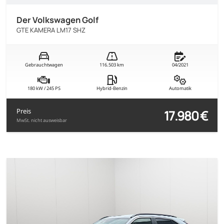
Der Volkswagen Golf
GTE KAMERA LM17 SHZ
Gebrauchtwagen
116.503 km
04/2021
180 kW / 245 PS
Hybrid-Benzin
Automatik
17.980 €
Preis
MwSt. nicht ausweisbar