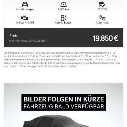
Vorführwagen
1.900 km
06/2026
143 kW / 194 PS
Hybrid-Benzin
Automatik
19.850 €
Preis
inkl. 19% MwSt. (3.169,33 EUR)
CO₂ Emissionen (kombiniert):
100 g/km;
CO₂ Klasse (kombiniert):
C;
Kraftstoffverbrauch (kombiniert) in l/100
km:
4,4;
Kurzstrecke:
4,6 l/100 km;
Stadtrand:
1,6 l/100 km;
Landstraße:
4,9 l/100 km;
Autobahn:
5,5 l/100 km;
Kraftfahrzeugsteuer (jährlich):
40 €;
Energiekosten bei 15.000 km/Jahr (Kraftstoffpreis:
1,
73
€
/l):
1.139,82 €;
Mögliche CO₂-Kosten über 10 Jahre bei 15.000 km/Jahr bei einem angenommenen durchschnittlichen CO₂-Preis
von 115 €/t:
1.725 €; niedrigen 50 €/t: 750 €; hohen 190 €/t: 2.850 €