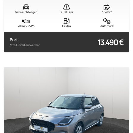
Gebrauchtwagen
36.000 km
10/2022
70 kW / 95 PS
Elektro
Automatik
13.490 €
Preis
MwSt. nicht ausweisbar