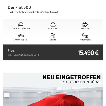
Der Fiat 500
Elektro Action Radio & Winter Paket
Gebrauchtwagen
14.573 km
04/2023
70 kW / 95 PS
Elektro
Automatik
15.490 €
Preis
inkl. 19% MwSt. (2.473,19 EUR)