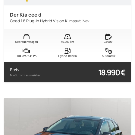
Der Kia cee'd
Ceed 1.6 Plug-in Hybrid Vision Klimaaut. Navi
Gebrauchtwagen
46.000 km
03/2021
104 kW / 141 PS
Hybrid-Benzin
Automatik
18.990 €
Preis
MwSt. nicht ausweisbar