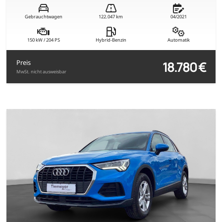
Gebrauchtwagen
122.047 km
04/2021
150 kW / 204 PS
Hybrid-Benzin
Automatik
18.780 €
Preis
MwSt. nicht ausweisbar