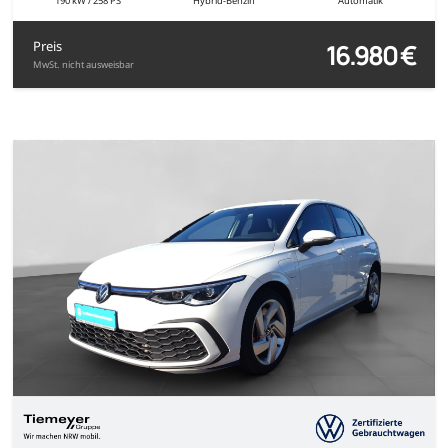
190 kW / 258 PS
Hybrid-Benzin
Automatik
16.980 €
Preis
MwSt. nicht ausweisbar