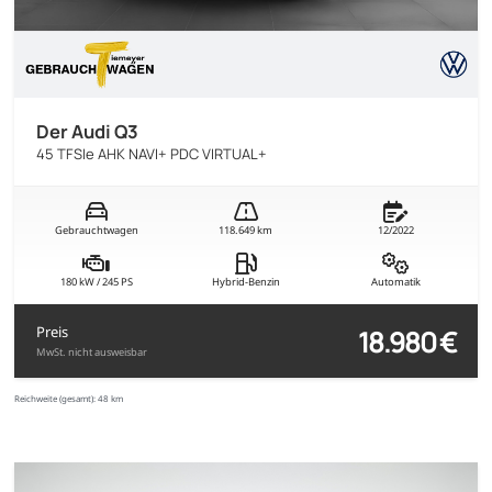
Der Audi Q3
45 TFSIe AHK NAVI+ PDC VIRTUAL+
Gebrauchtwagen
118.649 km
12/2022
180 kW / 245 PS
Hybrid-Benzin
Automatik
18.980 €
Preis
MwSt. nicht ausweisbar
Reichweite (gesamt):
48 km