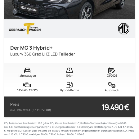
Der MG 3 Hybrid+
Luxury 360 Grad LHZ LED Teilleder
Jahreswagen
10 km
03/2026
145 kW / 197 PS
Hybrid-Benzin
Automatik
19.490 €
Preis
inkl. 19% MwSt. (3.111,85 EUR)
CO₂ Emissionen (kombiniert):
100 g/km;
CO₂ Klasse (kombiniert):
C;
Kraftstoffverbrauch (kombiniert) in l/100
km:
4,4;
Kraftfahrzeugsteuer (jährlich):
10 €;
Energiekosten bei 15.000 km/Jahr (Kraftstoffpreis:
1,
73
€
/l):
1.139,82
€;
Mögliche CO₂-Kosten über 10 Jahre bei 15.000 km/Jahr bei einem angenommenen durchschnittlichen CO₂-Preis
von 115 €/t:
1.725 €; niedrigen 50 €/t: 750 €; hohen 190 €/t: 2.850 €