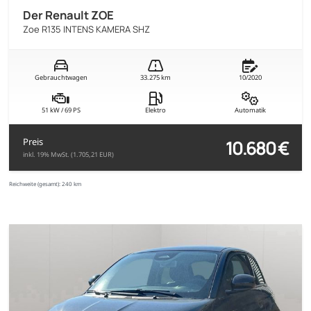
Der Renault ZOE
Zoe R135 INTENS KAMERA SHZ
Gebrauchtwagen
33.275 km
10/2020
51 kW / 69 PS
Elektro
Automatik
10.680 €
Preis
inkl. 19% MwSt. (1.705,21 EUR)
Reichweite (gesamt):
240 km