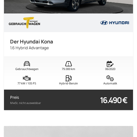
Der Hyundai Kona
1.6 Hybrid Advantage
Gebrauchtwagen
79.000 km
06/2020
77 kW / 105 PS
Hybrid-Benzin
Automatik
16.490 €
Preis
MwSt. nicht ausweisbar