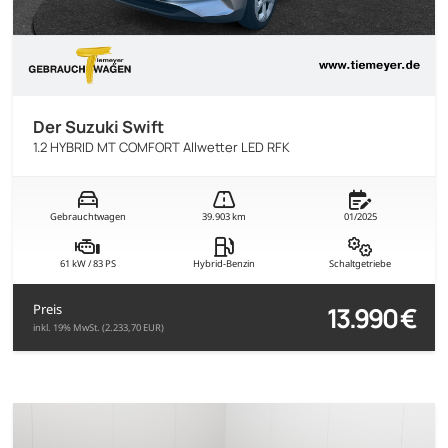
Der Suzuki Swift
1.2 HYBRID MT COMFORT Allwetter LED RFK
Gebrauchtwagen
39.903 km
01/2025
61 kW / 83 PS
Hybrid-Benzin
Schaltgetriebe
13.990 €
Preis
inkl. 19% MwSt. (2.233,70 EUR)