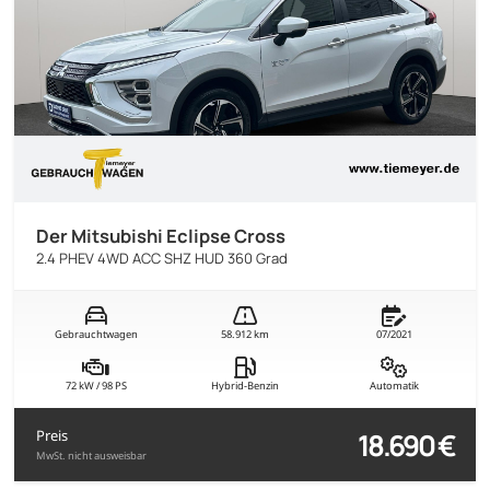
Der Mitsubishi Eclipse Cross
2.4 PHEV 4WD ACC SHZ HUD 360 Grad
Gebrauchtwagen
58.912 km
07/2021
72 kW / 98 PS
Hybrid-Benzin
Automatik
18.690 €
Preis
MwSt. nicht ausweisbar