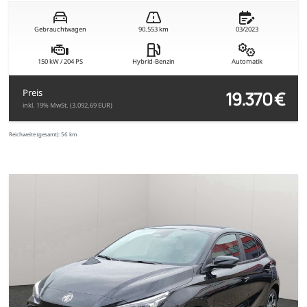
Gebrauchtwagen
90.553 km
03/2023
150 kW / 204 PS
Hybrid-Benzin
Automatik
19.370 €
Preis
inkl. 19% MwSt. (3.092,69 EUR)
Reichweite (gesamt):
56 km