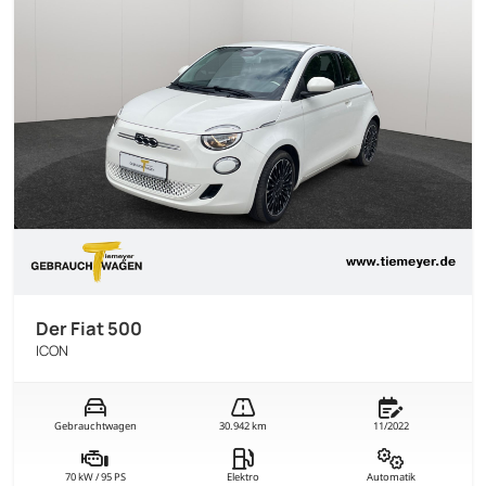
Der Fiat 500
ICON
Gebrauchtwagen
30.942 km
11/2022
70 kW / 95 PS
Elektro
Automatik