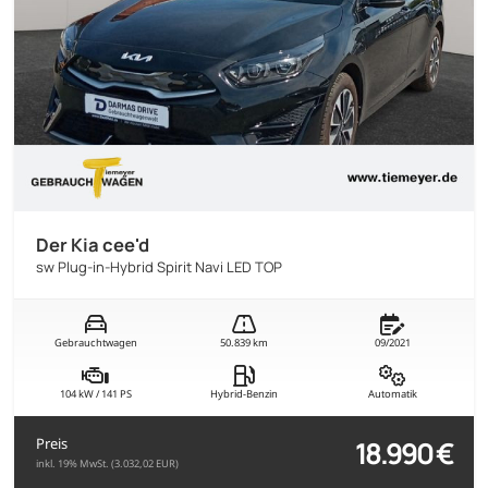
Der Kia cee'd
sw Plug-in-Hybrid Spirit Navi LED TOP
Gebrauchtwagen
50.839 km
09/2021
104 kW / 141 PS
Hybrid-Benzin
Automatik
18.990 €
Preis
inkl. 19% MwSt. (3.032,02 EUR)