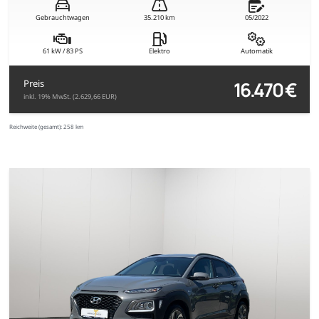
Gebrauchtwagen
35.210 km
05/2022
61 kW / 83 PS
Elektro
Automatik
16.470 €
Preis
inkl. 19% MwSt. (2.629,66 EUR)
Reichweite (gesamt):
258 km