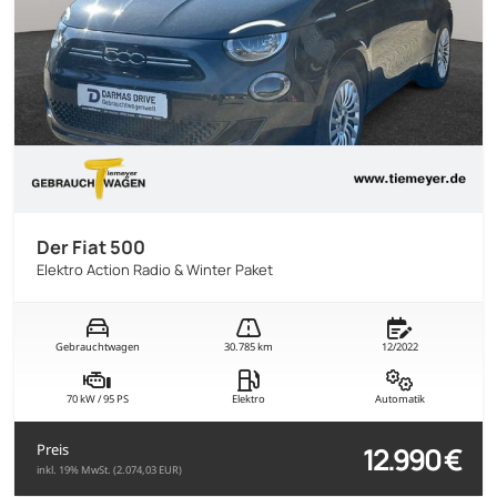
Der Fiat 500
Elektro Action Radio & Winter Paket
Gebrauchtwagen
30.785 km
12/2022
70 kW / 95 PS
Elektro
Automatik
12.990 €
Preis
inkl. 19% MwSt. (2.074,03 EUR)