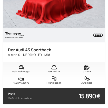
Der Audi A3 Sportback
e-tron S LINE PANO LED LM18
Gebrauchtwagen
130.109 km
07/2017
150 kW / 204 PS
Hybrid-Benzin
Automatik
15.890 €
Preis
MwSt. nicht ausweisbar