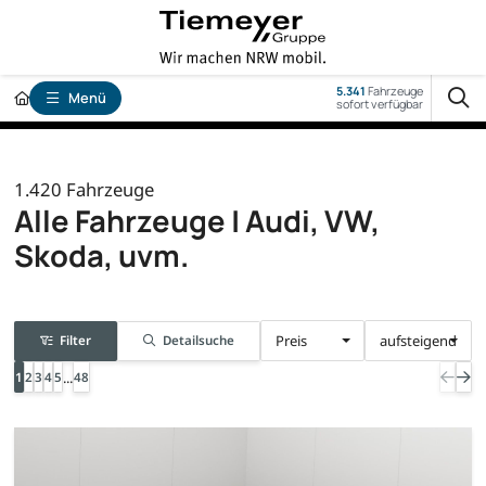
5.341
Fahrzeuge
Menü
sofort verfügbar
1.420
Fahrzeuge
Alle Fahrzeuge | Audi, VW,
Skoda, uvm.
Preis
aufsteigend
Filter
Detailsuche
...
1
2
3
4
5
48