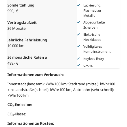
Sonderzahlung
Lackierung:
Plasmablau
990,- €
Metallic
Vertragslaufzeit
Abgedunkelte
Scheiben
36 Monate
Elektrische
Jährliche Fahrleistung
Heckklappe
10.000 km
Volldigitales
Kombiinstrument
36
monatliche Raten à
Keyless Entry
499,- €
1
u.v.m.
Informationen zum Verbrauch:
Innenstadt (langsam): kWh/100 km; Stadtrand (mittel): kWh/100
km; Landstraße (schnell): kWh/100 km; Autobahn (sehr schnell):
kWh/100 km
CO₂-Emission:
CO₂-Klasse:
Informationen zu Kosten: