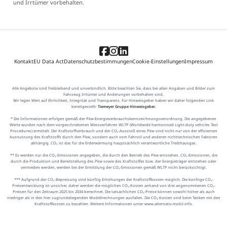
und Irrtümer vorbehalten.
Kontakt
EU Data Act
Datenschutzbestimmungen
Cookie-Einstellungen
Impressum
Alle Angebote sind freibleibend und unverbindlich. Bitte beachten Sie, dass bei allen Angaben und Bilder zum
Fahrzeug Irrtümer und Änderungen vorbehalten sind.
Wir legen Wert auf Ehrlichkeit, Integrität und Transparenz. Für Hinweisgeber haben wir daher folgenden Link
bereitgestellt:
Tiemeyer Gruppe Hinweisgeber
.
* Die Informationen erfolgen gemäß der Pkw-Energieverbrauchskennzeichnungsverordnung. Die angegebenen
Werte wurden nach dem vorgeschriebenen Messverfahren WLTP (Worldwide harmonised Light-duty vehicles Test
Procedures) ermittelt. Der Kraftstoffverbrauch und der CO₂-Ausstoß eines Pkw sind nicht nur von der effizienten
Ausnutzung des Kraftstoffs durch den Pkw, sondern auch vom Fahrstil und anderen nichttechnischen Faktoren
abhängig. CO₂ ist das für die Erderwärmung hauptsächlich verantwortliche Treibhausgas.
** Es werden nur die CO₂-Emissionen angegeben, die durch den Betrieb des Pkw entstehen. CO₂-Emissionen, die
durch die Produktion und Bereitstellung des Pkw sowie des Kraftstoffes bzw. der Energieträger entstehen oder
vermieden werden, werden bei der Ermittlung der CO₂-Emissionen gemäß WLTP nicht berücksichtigt.
*** Aufgrund der CO₂-Bepreisung sind künftig Erhöhungen der Kraftstoffkosten möglich. Die künftige CO₂-
Preisentwicklung ist unsicher, daher werden die möglichen CO₂-Kosten anhand von drei angenommenen CO₂-
Preisen für den Zeitraum 2025 bis 2034 berechnet. Die tatsächlichen CO₂-Preise können sowohl höher als auch
niedriger als in den hier zugrundeliegenden Modellrechnungen ausfallen. Die CO₂-Kosten sind beim Tanken mit den
Kraftstoffkosten zu bezahlen. Weitere Informationen unter www.alternativ-mobil.info.