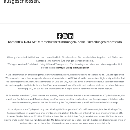
ausgeschlossen.
Kontakt
EU Data Act
Datenschutzbestimmungen
Cookie-Einstellungen
Impressum
Alle Angebote sind freibleibend und unverbindlich. Bitte beachten Sie, dass bei allen Angaben und Bilder zum
Fahrzeug Irrtümer und Änderungen vorbehalten sind.
Wir legen Wert auf Ehrlichkeit, Integrität und Transparenz. Für Hinweisgeber haben wir daher folgenden Link
bereitgestellt:
Tiemeyer Gruppe Hinweisgeber
.
* Die Informationen erfolgen gemäß der Pkw-Energieverbrauchskennzeichnungsverordnung. Die angegebenen
Werte wurden nach dem vorgeschriebenen Messverfahren WLTP (Worldwide harmonised Light-duty vehicles Test
Procedures) ermittelt. Der Kraftstoffverbrauch und der CO₂-Ausstoß eines Pkw sind nicht nur von der effizienten
Ausnutzung des Kraftstoffs durch den Pkw, sondern auch vom Fahrstil und anderen nichttechnischen Faktoren
abhängig. CO₂ ist das für die Erderwärmung hauptsächlich verantwortliche Treibhausgas.
** Es werden nur die CO₂-Emissionen angegeben, die durch den Betrieb des Pkw entstehen. CO₂-Emissionen, die
durch die Produktion und Bereitstellung des Pkw sowie des Kraftstoffes bzw. der Energieträger entstehen oder
vermieden werden, werden bei der Ermittlung der CO₂-Emissionen gemäß WLTP nicht berücksichtigt.
*** Aufgrund der CO₂-Bepreisung sind künftig Erhöhungen der Kraftstoffkosten möglich. Die künftige CO₂-
Preisentwicklung ist unsicher, daher werden die möglichen CO₂-Kosten anhand von drei angenommenen CO₂-
Preisen für den Zeitraum 2025 bis 2034 berechnet. Die tatsächlichen CO₂-Preise können sowohl höher als auch
niedriger als in den hier zugrundeliegenden Modellrechnungen ausfallen. Die CO₂-Kosten sind beim Tanken mit den
Kraftstoffkosten zu bezahlen. Weitere Informationen unter www.alternativ-mobil.info.