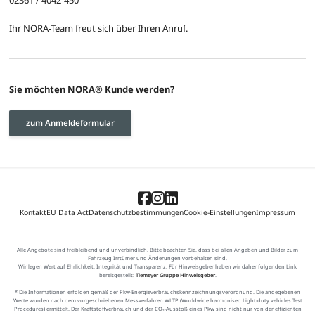
Ihr NORA-Team freut sich über Ihren Anruf.
Sie möchten NORA® Kunde werden?
zum Anmeldeformular
Kontakt
EU Data Act
Datenschutzbestimmungen
Cookie-Einstellungen
Impressum
Alle Angebote sind freibleibend und unverbindlich. Bitte beachten Sie, dass bei allen Angaben und Bilder zum
Fahrzeug Irrtümer und Änderungen vorbehalten sind.
Wir legen Wert auf Ehrlichkeit, Integrität und Transparenz. Für Hinweisgeber haben wir daher folgenden Link
bereitgestellt:
Tiemeyer Gruppe Hinweisgeber
.
* Die Informationen erfolgen gemäß der Pkw-Energieverbrauchskennzeichnungsverordnung. Die angegebenen
Werte wurden nach dem vorgeschriebenen Messverfahren WLTP (Worldwide harmonised Light-duty vehicles Test
Procedures) ermittelt. Der Kraftstoffverbrauch und der CO₂-Ausstoß eines Pkw sind nicht nur von der effizienten