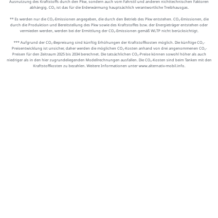
Ausnutzung des Kraftstoffs durch den Pkw, sondern auch vom Fahrstil und anderen nichttechnischen Faktoren
abhängig. CO₂ ist das für die Erderwärmung hauptsächlich verantwortliche Treibhausgas.
** Es werden nur die CO₂-Emissionen angegeben, die durch den Betrieb des Pkw entstehen. CO₂-Emissionen, die
durch die Produktion und Bereitstellung des Pkw sowie des Kraftstoffes bzw. der Energieträger entstehen oder
vermieden werden, werden bei der Ermittlung der CO₂-Emissionen gemäß WLTP nicht berücksichtigt.
*** Aufgrund der CO₂-Bepreisung sind künftig Erhöhungen der Kraftstoffkosten möglich. Die künftige CO₂-
Preisentwicklung ist unsicher, daher werden die möglichen CO₂-Kosten anhand von drei angenommenen CO₂-
Preisen für den Zeitraum 2025 bis 2034 berechnet. Die tatsächlichen CO₂-Preise können sowohl höher als auch
niedriger als in den hier zugrundeliegenden Modellrechnungen ausfallen. Die CO₂-Kosten sind beim Tanken mit den
Kraftstoffkosten zu bezahlen. Weitere Informationen unter www.alternativ-mobil.info.