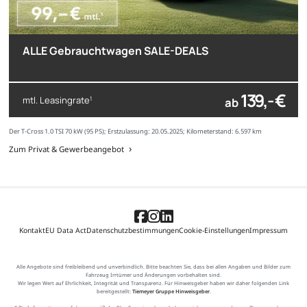
ALLE Gebrauchtwagen SALE-DEALS
139,- €
mtl. Leasingrate
ab
1
Der T-Cross 1.0 TSI 70 kW (95 PS); Erstzulassung: 20.05.2025; Kilometerstand: 6.597 km
Zum Privat & Gewerbeangebot
Kontakt
EU Data Act
Datenschutzbestimmungen
Cookie-Einstellungen
Impressum
Alle Angebote sind freibleibend und unverbindlich. Bitte beachten Sie, dass bei allen Angaben und Bilder zum
Fahrzeug Irrtümer und Änderungen vorbehalten sind.
Wir legen Wert auf Ehrlichkeit, Integrität und Transparenz. Für Hinweisgeber haben wir daher folgenden Link
bereitgestellt:
Tiemeyer Gruppe Hinweisgeber
.