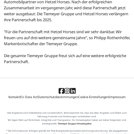
Automobilpartner von Hetzel Horses. Nach der erfolgreichen
Zusammenarbeit im vergangenen Jahr, wird diese Partnerschaft jetzt
weiter ausgebaut: Die Tiemeyer Gruppe und Hetzel Horses verlängern
ihre Partnerschaft bis 2025.
"Für die Partnerschaft mit Hetzel Horses sind wir sehr dankbar. Wir
freuen uns auf drei weitere gemeinsame Jahre", so Philipp Rothenhöfer,
Markenbotschafter der Tiemeyer Gruppe.
Die gesamte Tiemeyer Gruppe freut sich auf eine weitere erfolgreiche
Partnerschaft.
Kontakt
EU Data Act
Datenschutzbestimmungen
Cookie-Einstellungen
Impressum
Alle Angebote sind freibleibend und unverbindlich. Bitte beachten Sie, dass bei allen Angaben und Bilder zum
Fahrzeug Irrtümer und Änderungen vorbehalten sind.
Wir legen Wert auf Ehrlichkeit, Integrität und Transparenz. Für Hinweisgeber haben wir daher folgenden Link
bereitgestellt:
Tiemeyer Gruppe Hinweisgeber
.
* Die Informationen erfolgen gemäß der Pkw-Energieverbrauchskennzeichnungsverordnung. Die angegebenen