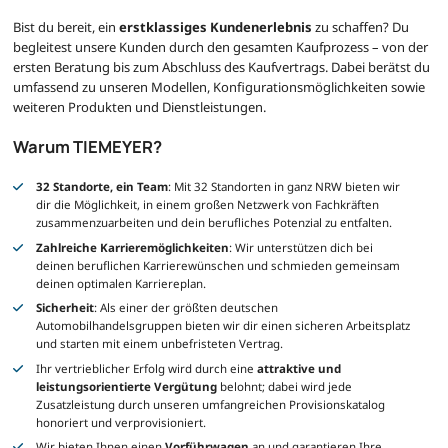
Bist du bereit, ein
erstklassiges Kundenerlebnis
zu schaffen? Du
begleitest unsere Kunden durch den gesamten Kaufprozess – von der
ersten Beratung bis zum Abschluss des Kaufvertrags. Dabei berätst du
umfassend zu unseren Modellen, Konfigurationsmöglichkeiten sowie
weiteren Produkten und Dienstleistungen.
Warum TIEMEYER?
32 Standorte, ein Team
: Mit 32 Standorten in ganz NRW bieten wir
dir die Möglichkeit, in einem großen Netzwerk von Fachkräften
zusammenzuarbeiten und dein berufliches Potenzial zu entfalten.
Zahlreiche Karrieremöglichkeiten
: Wir unterstützen dich bei
deinen beruflichen Karrierewünschen und schmieden gemeinsam
deinen optimalen Karriereplan.
Sicherheit
: Als einer der größten deutschen
Automobilhandelsgruppen bieten wir dir einen sicheren Arbeitsplatz
und starten mit einem unbefristeten Vertrag.
Ihr vertrieblicher Erfolg wird durch eine
attraktive und
leistungsorientierte Vergütung
belohnt; dabei wird jede
Zusatzleistung durch unseren umfangreichen Provisionskatalog
honoriert und verprovisioniert.
Wir bieten Ihnen einen
Vorführwagen
an und garantieren Ihre