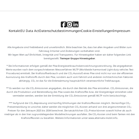
Kontakt
EU Data Act
Datenschutzbestimmungen
Cookie-Einstellungen
Impressum
Alle Angebote sind freibleibend und unverbindlich. Bitte beachten Sie, dass bei allen Angaben und Bilder zum
Fahrzeug Irrtümer und Änderungen vorbehalten sind.
Wir legen Wert auf Ehrlichkeit, Integrität und Transparenz. Für Hinweisgeber haben wir daher folgenden Link
bereitgestellt:
Tiemeyer Gruppe Hinweisgeber
.
* Die Informationen erfolgen gemäß der Pkw-Energieverbrauchskennzeichnungsverordnung. Die angegebenen
Werte wurden nach dem vorgeschriebenen Messverfahren WLTP (Worldwide harmonised Light-duty vehicles Test
Procedures) ermittelt. Der Kraftstoffverbrauch und der CO₂-Ausstoß eines Pkw sind nicht nur von der effizienten
Ausnutzung des Kraftstoffs durch den Pkw, sondern auch vom Fahrstil und anderen nichttechnischen Faktoren
abhängig. CO₂ ist das für die Erderwärmung hauptsächlich verantwortliche Treibhausgas.
** Es werden nur die CO₂-Emissionen angegeben, die durch den Betrieb des Pkw entstehen. CO₂-Emissionen, die
durch die Produktion und Bereitstellung des Pkw sowie des Kraftstoffes bzw. der Energieträger entstehen oder
vermieden werden, werden bei der Ermittlung der CO₂-Emissionen gemäß WLTP nicht berücksichtigt.
*** Aufgrund der CO₂-Bepreisung sind künftig Erhöhungen der Kraftstoffkosten möglich. Die künftige CO₂-
Preisentwicklung ist unsicher, daher werden die möglichen CO₂-Kosten anhand von drei angenommenen CO₂-
Preisen für den Zeitraum 2025 bis 2034 berechnet. Die tatsächlichen CO₂-Preise können sowohl höher als auch
niedriger als in den hier zugrundeliegenden Modellrechnungen ausfallen. Die CO₂-Kosten sind beim Tanken mit den
Kraftstoffkosten zu bezahlen. Weitere Informationen unter www.alternativ-mobil.info.