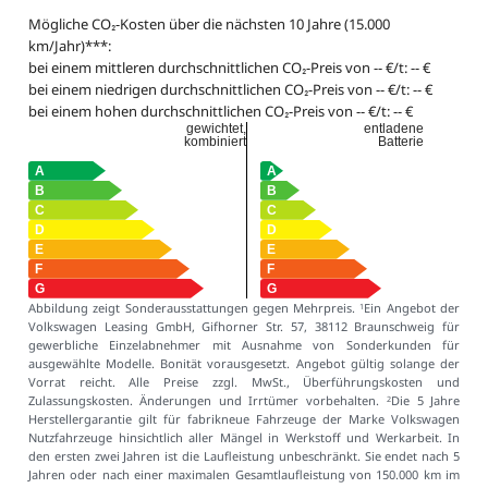
Mögliche CO₂-Kosten über die nächsten 10 Jahre (15.000
km/Jahr)***:
bei einem mittleren durchschnittlichen CO₂-Preis von -- €/t: -- €
bei einem niedrigen durchschnittlichen CO₂-Preis von -- €/t: -- €
bei einem hohen durchschnittlichen CO₂-Preis von -- €/t: -- €
gewichtet,
entladene
kombiniert
Batterie
Abbildung zeigt Sonderausstattungen gegen Mehrpreis.
Ein Angebot der
1
Volkswagen Leasing GmbH, Gifhorner Str. 57, 38112 Braunschweig für
gewerbliche Einzelabnehmer mit Ausnahme von Sonderkunden für
ausgewählte Modelle. Bonität vorausgesetzt. Angebot gültig solange der
Vorrat reicht. Alle Preise zzgl. MwSt., Überführungskosten und
Zulassungskosten. Änderungen und Irrtümer vorbehalten.
Die 5 Jahre
2
Herstellergarantie gilt für fabrikneue Fahrzeuge der Marke Volkswagen
Nutzfahrzeuge hinsichtlich aller Mängel in Werkstoff und Werkarbeit. In
den ersten zwei Jahren ist die Laufleistung unbeschränkt. Sie endet nach 5
Jahren oder nach einer maximalen Gesamtlaufleistung von 150.000 km im