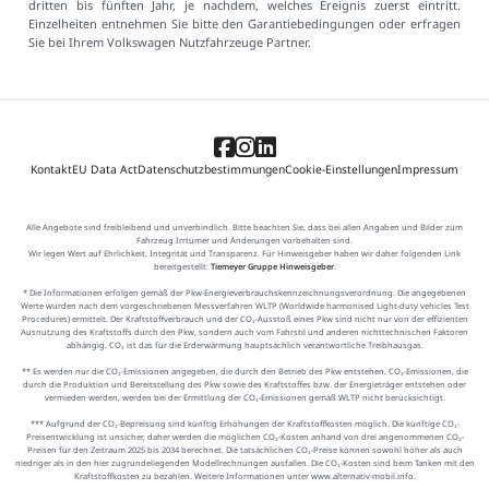
dritten bis fünften Jahr, je nachdem, welches Ereignis zuerst eintritt.
Einzelheiten entnehmen Sie bitte den Garantiebedingungen oder erfragen
Sie bei Ihrem Volkswagen Nutzfahrzeuge Partner.
Kontakt
EU Data Act
Datenschutzbestimmungen
Cookie-Einstellungen
Impressum
Alle Angebote sind freibleibend und unverbindlich. Bitte beachten Sie, dass bei allen Angaben und Bilder zum
Fahrzeug Irrtümer und Änderungen vorbehalten sind.
Wir legen Wert auf Ehrlichkeit, Integrität und Transparenz. Für Hinweisgeber haben wir daher folgenden Link
bereitgestellt:
Tiemeyer Gruppe Hinweisgeber
.
* Die Informationen erfolgen gemäß der Pkw-Energieverbrauchskennzeichnungsverordnung. Die angegebenen
Werte wurden nach dem vorgeschriebenen Messverfahren WLTP (Worldwide harmonised Light-duty vehicles Test
Procedures) ermittelt. Der Kraftstoffverbrauch und der CO₂-Ausstoß eines Pkw sind nicht nur von der effizienten
Ausnutzung des Kraftstoffs durch den Pkw, sondern auch vom Fahrstil und anderen nichttechnischen Faktoren
abhängig. CO₂ ist das für die Erderwärmung hauptsächlich verantwortliche Treibhausgas.
** Es werden nur die CO₂-Emissionen angegeben, die durch den Betrieb des Pkw entstehen. CO₂-Emissionen, die
durch die Produktion und Bereitstellung des Pkw sowie des Kraftstoffes bzw. der Energieträger entstehen oder
vermieden werden, werden bei der Ermittlung der CO₂-Emissionen gemäß WLTP nicht berücksichtigt.
*** Aufgrund der CO₂-Bepreisung sind künftig Erhöhungen der Kraftstoffkosten möglich. Die künftige CO₂-
Preisentwicklung ist unsicher, daher werden die möglichen CO₂-Kosten anhand von drei angenommenen CO₂-
Preisen für den Zeitraum 2025 bis 2034 berechnet. Die tatsächlichen CO₂-Preise können sowohl höher als auch
niedriger als in den hier zugrundeliegenden Modellrechnungen ausfallen. Die CO₂-Kosten sind beim Tanken mit den
Kraftstoffkosten zu bezahlen. Weitere Informationen unter www.alternativ-mobil.info.