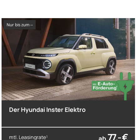
nur bis zum --
Der Hyundai Inster Elektro
77,- €
mtl. Leasingrate
ab
1