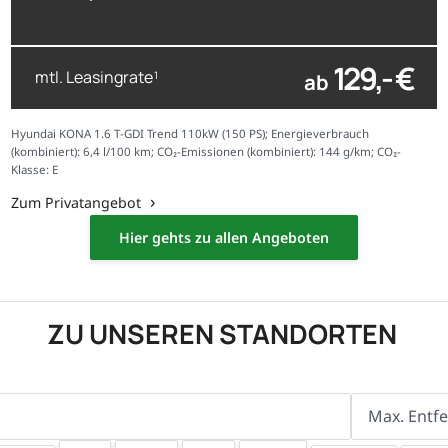
129,- €
mtl. Leasingrate
ab
1
Hyundai KONA 1.6 T-GDI Trend 110kW (150 PS); Energieverbrauch
(kombiniert): 6,4 l/100 km; CO₂-Emissionen (kombiniert): 144 g/km; CO₂-
Klasse: E
Zum Privatangebot
Hier gehts zu allen Angeboten
ZU UNSEREN STANDORTEN
Max. Entf