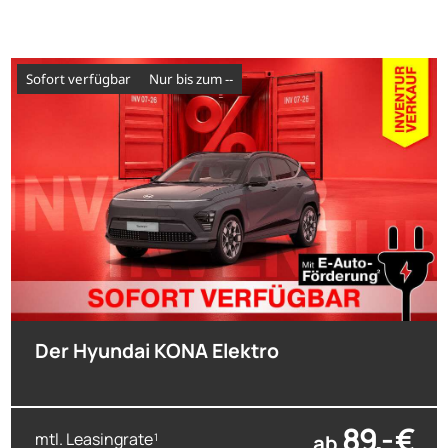
sofort verfügbar
nur bis zum --
Der Hyundai KONA Elektro
89,- €
mtl. Leasingrate
ab
1