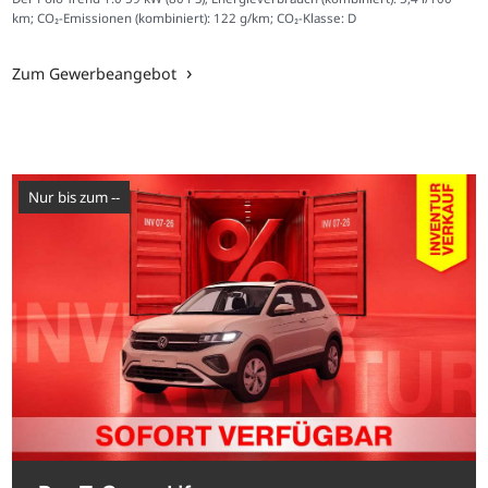
km; CO₂-Emissionen (kombiniert): 122 g/km; CO₂-Klasse: D
Zum Gewerbeangebot
nur bis zum --