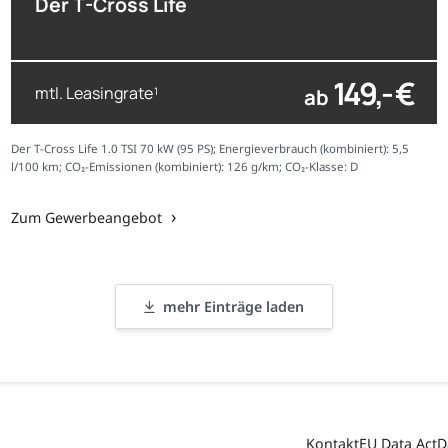
Der T-Cross Life
149,- €
mtl. Leasingrate
ab
1
Der T-Cross Life 1.0 TSI 70 kW (95 PS); Energieverbrauch (kombiniert): 5,5
l/100 km; CO₂-Emissionen (kombiniert): 126 g/km; CO₂-Klasse: D
Zum Gewerbeangebot
mehr Einträge laden
Kontakt
EU Data Act
D