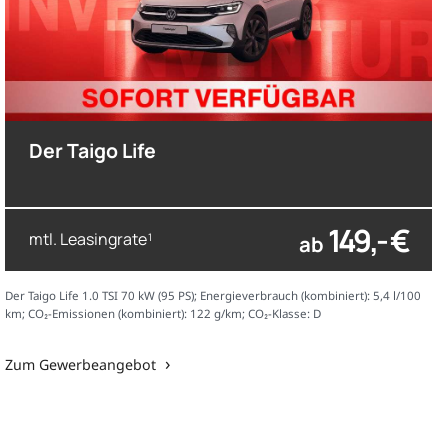
Der Taigo Life
149,- €
mtl. Leasingrate
ab
1
Der Taigo Life 1.0 TSI 70 kW (95 PS); Energieverbrauch (kombiniert): 5,4 l/100
km; CO₂-Emissionen (kombiniert): 122 g/km; CO₂-Klasse: D
Zum Gewerbeangebot