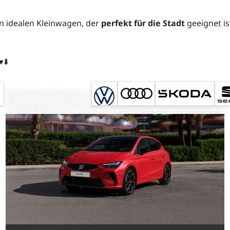
en idealen Kleinwagen, der
perfekt für die Stadt
geeignet is
️⬇️
Top-Ausstattung
sofort verfügbar
nur bis zum --