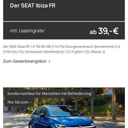
Der SEAT Ibiza FR
39,- €
mtl. Leasingrate
ab
1
Der SEAT Ibiza FR 1.0 TSI 85 kW (116 PS); Energieverbrauch (kombiniert): 5,4
l/100 km; CO₂-Emissionen (kombiniert): 121,0 g/km; CO₂-Klasse: D
Zum Gewerbeangebot
Sondernachlass für Menschen mit Behinderung⁴
nur bis zum --