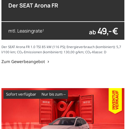
Der SEAT Arona FR
49,- €
mtl. Leasingrate
ab
1
Der SEAT Arona FR 1.0 TSI 85 kW (116 PS); Energieverbrauch (kombiniert): 5,7
l/100 km; CO₂-Emissionen (kombiniert): 130,00 g/km; CO₂-Klasse: D
Zum Gewerbeangebot
sofort verfügbar
nur bis zum --