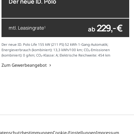
Der neue ID. Polo
229,- €
mtl. Leasingrate
ab
1
Der neue ID. Polo Life 155 kW (211 PS) 52 kWh 1-Gang-Automatik;
Energieverbrauch (kombiniert): 13,3 kWh/100 km; CO₂-Emissionen
(kombiniert): 0 g/km; CO₂-Klasse: A; Elektrische Reichweite: 454 km
Zum Gewerbeangebot
atenschutzbestimmungen
Cookie-Einstellungen
Impressum