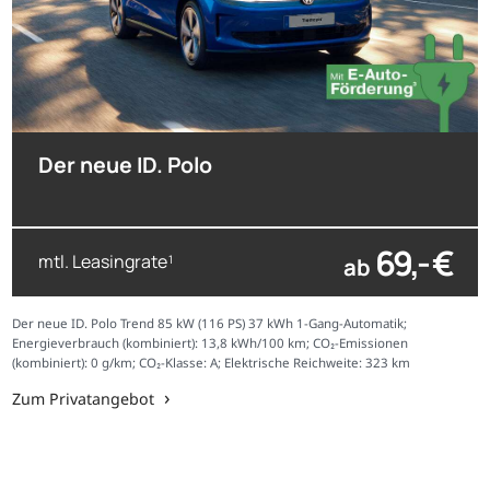
Der neue ID. Polo
69,- €
mtl. Leasingrate
ab
1
Der neue ID. Polo Trend 85 kW (116 PS) 37 kWh 1-Gang-Automatik;
Energieverbrauch (kombiniert): 13,8 kWh/100 km; CO₂-Emissionen
(kombiniert): 0 g/km; CO₂-Klasse: A; Elektrische Reichweite: 323 km
Zum Privatangebot