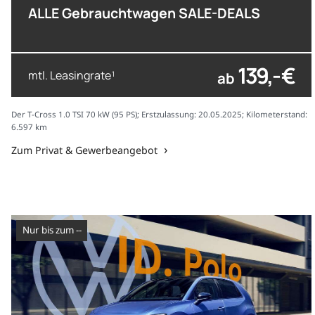
ALLE Gebrauchtwagen SALE-DEALS
139,- €
mtl. Leasingrate
ab
1
Der T-Cross 1.0 TSI 70 kW (95 PS); Erstzulassung: 20.05.2025; Kilometerstand:
6.597 km
Zum Privat & Gewerbeangebot
nur bis zum --