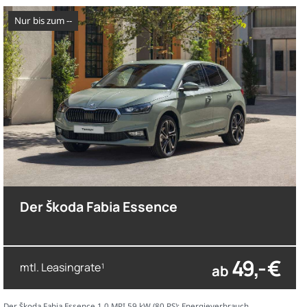
nur bis zum --
Der Škoda Fabia Essence
49,- €
mtl. Leasingrate
ab
1
Der Škoda Fabia Essence 1.0 MPI 59 kW (80 PS); Energieverbrauch