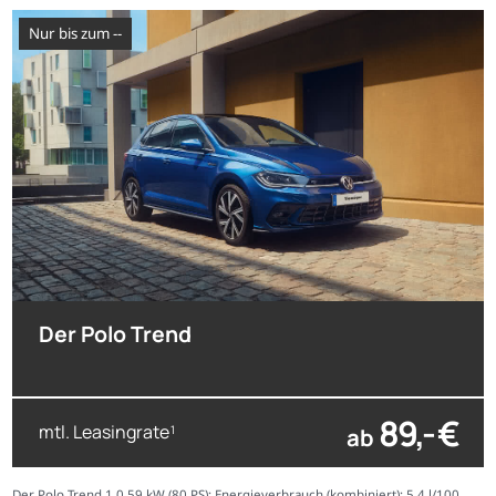
nur bis zum --
Der Polo Trend
89,- €
mtl. Leasingrate
ab
1
Der Polo Trend 1.0 59 kW (80 PS); Energieverbrauch (kombiniert): 5,4 l/100