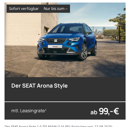
sofort verfügbar
nur bis zum --
Der SEAT Arona Style
99,- €
mtl. Leasingrate
ab
1
Der SEAT Arona Style 1.0 TSI 85kW (116 PS); Erstzulassung: 22.08.2025;