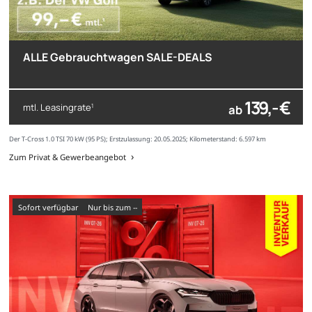
ALLE Gebrauchtwagen SALE-DEALS
139,- €
mtl. Leasingrate
ab
1
Der T-Cross 1.0 TSI 70 kW (95 PS); Erstzulassung: 20.05.2025; Kilometerstand: 6.597 km
Zum Privat & Gewerbeangebot
sofort verfügbar
nur bis zum --