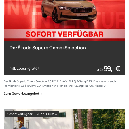
Der Škoda Superb Combi Selection
99,- €
mtl. Leasingrate
ab
1
Der Škoda Superb Combi Selection 2.0 TDI 110 kW (150 PS) 7-Gang DSG; Energieverbrauch
(kombiniert): 5,0 l/100 km; CO₂-Emissionen (kombiniert): 130,0 g/km; CO₂-Klasse: D
Zum Gewerbeangebot
sofort verfügbar
nur bis zum --