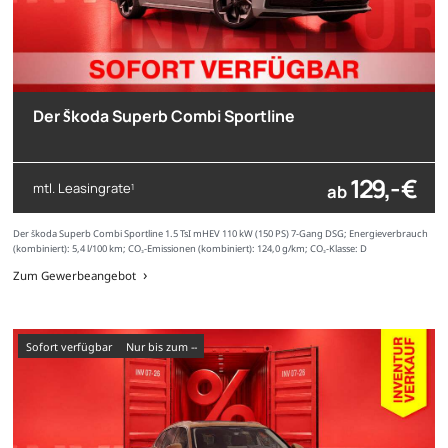
Der Škoda Superb Combi Sportline
129,- €
mtl. Leasingrate
ab
1
Der Škoda Superb Combi Sportline 1.5 TsI mHEV 110 kW (150 PS) 7-Gang DSG; Energieverbrauch
(kombiniert): 5,4 l/100 km; CO₂-Emissionen (kombiniert): 124,0 g/km; CO₂-Klasse: D
Zum Gewerbeangebot
sofort verfügbar
nur bis zum --