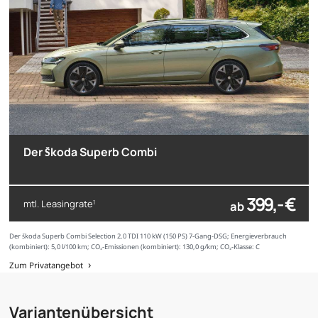
Der Škoda Superb Combi
399,- €
mtl. Leasingrate
ab
1
Der Škoda Superb Combi Selection 2.0 TDI 110 kW (150 PS) 7-Gang-DSG; Energieverbrauch
(kombiniert): 5,0 l/100 km; CO₂-Emissionen (kombiniert): 130,0 g/km; CO₂-Klasse: C
Zum Privatangebot
Variantenübersicht