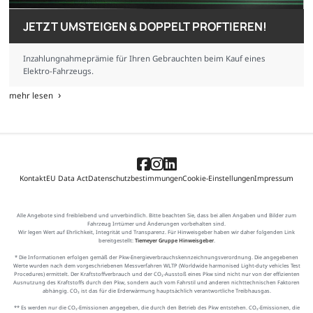
JETZT UMSTEIGEN & DOPPELT PROFTIEREN!
Inzahlungnahmeprämie für Ihren Gebrauchten beim Kauf eines
Elektro-Fahrzeugs.
mehr lesen
Kontakt
EU Data Act
Datenschutzbestimmungen
Cookie-Einstellungen
Impressum
Alle Angebote sind freibleibend und unverbindlich. Bitte beachten Sie, dass bei allen Angaben und Bilder zum
Fahrzeug Irrtümer und Änderungen vorbehalten sind.
Wir legen Wert auf Ehrlichkeit, Integrität und Transparenz. Für Hinweisgeber haben wir daher folgenden Link
bereitgestellt:
Tiemeyer Gruppe Hinweisgeber
.
* Die Informationen erfolgen gemäß der Pkw-Energieverbrauchskennzeichnungsverordnung. Die angegebenen
Werte wurden nach dem vorgeschriebenen Messverfahren WLTP (Worldwide harmonised Light-duty vehicles Test
Procedures) ermittelt. Der Kraftstoffverbrauch und der CO₂-Ausstoß eines Pkw sind nicht nur von der effizienten
Ausnutzung des Kraftstoffs durch den Pkw, sondern auch vom Fahrstil und anderen nichttechnischen Faktoren
abhängig. CO₂ ist das für die Erderwärmung hauptsächlich verantwortliche Treibhausgas.
** Es werden nur die CO₂-Emissionen angegeben, die durch den Betrieb des Pkw entstehen. CO₂-Emissionen, die