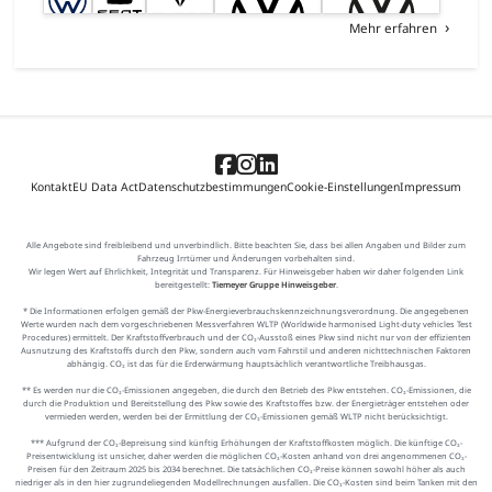
Mehr erfahren
Kontakt
EU Data Act
Datenschutzbestimmungen
Cookie-Einstellungen
Impressum
Alle Angebote sind freibleibend und unverbindlich. Bitte beachten Sie, dass bei allen Angaben und Bilder zum
Fahrzeug Irrtümer und Änderungen vorbehalten sind.
Wir legen Wert auf Ehrlichkeit, Integrität und Transparenz. Für Hinweisgeber haben wir daher folgenden Link
bereitgestellt:
Tiemeyer Gruppe Hinweisgeber
.
* Die Informationen erfolgen gemäß der Pkw-Energieverbrauchskennzeichnungsverordnung. Die angegebenen
Werte wurden nach dem vorgeschriebenen Messverfahren WLTP (Worldwide harmonised Light-duty vehicles Test
Procedures) ermittelt. Der Kraftstoffverbrauch und der CO₂-Ausstoß eines Pkw sind nicht nur von der effizienten
Ausnutzung des Kraftstoffs durch den Pkw, sondern auch vom Fahrstil und anderen nichttechnischen Faktoren
abhängig. CO₂ ist das für die Erderwärmung hauptsächlich verantwortliche Treibhausgas.
** Es werden nur die CO₂-Emissionen angegeben, die durch den Betrieb des Pkw entstehen. CO₂-Emissionen, die
durch die Produktion und Bereitstellung des Pkw sowie des Kraftstoffes bzw. der Energieträger entstehen oder
vermieden werden, werden bei der Ermittlung der CO₂-Emissionen gemäß WLTP nicht berücksichtigt.
*** Aufgrund der CO₂-Bepreisung sind künftig Erhöhungen der Kraftstoffkosten möglich. Die künftige CO₂-
Preisentwicklung ist unsicher, daher werden die möglichen CO₂-Kosten anhand von drei angenommenen CO₂-
Preisen für den Zeitraum 2025 bis 2034 berechnet. Die tatsächlichen CO₂-Preise können sowohl höher als auch
niedriger als in den hier zugrundeliegenden Modellrechnungen ausfallen. Die CO₂-Kosten sind beim Tanken mit den