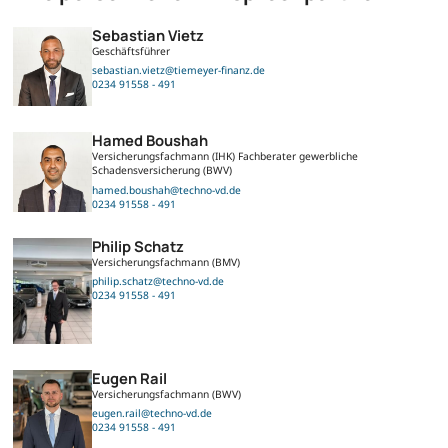
Sebastian Vietz
Geschäftsführer
sebastian.vietz@tiemeyer-finanz.de
0234 91558 - 491
Hamed Boushah
Versicherungsfachmann (IHK) Fachberater gewerbliche
Schadensversicherung (BWV)
hamed.boushah@techno-vd.de
0234 91558 - 491
Philip Schatz
Versicherungsfachmann (BMV)
philip.schatz@techno-vd.de
0234 91558 - 491
Eugen Rail
Versicherungsfachmann (BWV)
eugen.rail@techno-vd.de
0234 91558 - 491