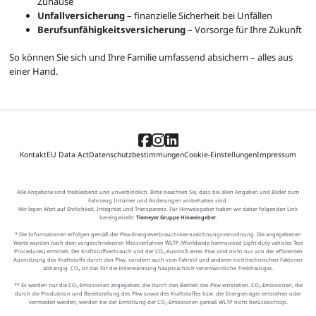
Zuhause
Unfallversicherung
– finanzielle Sicherheit bei Unfällen
Berufsunfähigkeitsversicherung
– Vorsorge für Ihre Zukunft
So können Sie sich und Ihre Familie umfassend absichern – alles aus
einer Hand.
Kontakt
EU Data Act
Datenschutzbestimmungen
Cookie-Einstellungen
Impressum
Alle Angebote sind freibleibend und unverbindlich. Bitte beachten Sie, dass bei allen Angaben und Bilder zum
Fahrzeug Irrtümer und Änderungen vorbehalten sind.
Wir legen Wert auf Ehrlichkeit, Integrität und Transparenz. Für Hinweisgeber haben wir daher folgenden Link
bereitgestellt:
Tiemeyer Gruppe Hinweisgeber
.
* Die Informationen erfolgen gemäß der Pkw-Energieverbrauchskennzeichnungsverordnung. Die angegebenen
Werte wurden nach dem vorgeschriebenen Messverfahren WLTP (Worldwide harmonised Light-duty vehicles Test
Procedures) ermittelt. Der Kraftstoffverbrauch und der CO₂-Ausstoß eines Pkw sind nicht nur von der effizienten
Ausnutzung des Kraftstoffs durch den Pkw, sondern auch vom Fahrstil und anderen nichttechnischen Faktoren
abhängig. CO₂ ist das für die Erderwärmung hauptsächlich verantwortliche Treibhausgas.
** Es werden nur die CO₂-Emissionen angegeben, die durch den Betrieb des Pkw entstehen. CO₂-Emissionen, die
durch die Produktion und Bereitstellung des Pkw sowie des Kraftstoffes bzw. der Energieträger entstehen oder
vermieden werden, werden bei der Ermittlung der CO₂-Emissionen gemäß WLTP nicht berücksichtigt.