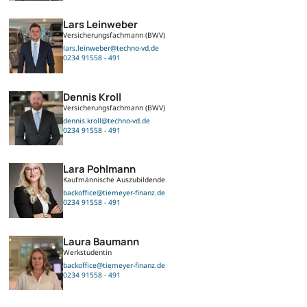
Lars Leinweber
Versicherungsfachmann (BWV)
lars.leinweber@techno-vd.de
0234 91558 - 491
Dennis Kroll
Versicherungsfachmann (BWV)
dennis.kroll@techno-vd.de
0234 91558 - 491
Lara Pohlmann
Kaufmännische Auszubildende
backoffice@tiemeyer-finanz.de
0234 91558 - 491
Laura Baumann
Werkstudentin
backoffice@tiemeyer-finanz.de
0234 91558 - 491