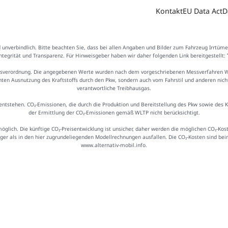
Kontakt
EU Data Act
D
d unverbindlich. Bitte beachten Sie, dass bei allen Angaben und Bilder zum Fahrzeug Irrtüm
Integrität und Transparenz. Für Hinweisgeber haben wir daher folgenden Link bereitgestellt:
sverordnung. Die angegebenen Werte wurden nach dem vorgeschriebenen Messverfahren WLTP
ienten Ausnutzung des Kraftstoffs durch den Pkw, sondern auch vom Fahrstil und anderen nic
verantwortliche Treibhausgas.
ntstehen. CO₂-Emissionen, die durch die Produktion und Bereitstellung des Pkw sowie des 
der Ermittlung der CO₂-Emissionen gemäß WLTP nicht berücksichtigt.
möglich. Die künftige CO₂-Preisentwicklung ist unsicher, daher werden die möglichen CO₂-
iger als in den hier zugrundeliegenden Modellrechnungen ausfallen. Die CO₂-Kosten sind be
www.alternativ-mobil.info.