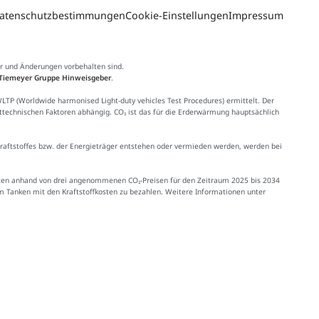
atenschutzbestimmungen
Cookie-Einstellungen
Impressum
er und Änderungen vorbehalten sind.
Tiemeyer Gruppe Hinweisgeber
.
 (Worldwide harmonised Light-duty vehicles Test Procedures) ermittelt. Der
httechnischen Faktoren abhängig. CO₂ ist das für die Erderwärmung hauptsächlich
Kraftstoffes bzw. der Energieträger entstehen oder vermieden werden, werden bei
Kosten anhand von drei angenommenen CO₂-Preisen für den Zeitraum 2025 bis 2034
im Tanken mit den Kraftstoffkosten zu bezahlen. Weitere Informationen unter