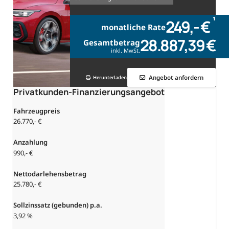
1
249,- €
monatliche Rate
28.887,39 €
Gesamtbetrag
inkl. MwSt.
Angebot anfordern
Herunterladen
Privatkunden-Finanzierungsangebot
Fahrzeugpreis
26.770,- €
Anzahlung
990,- €
Nettodarlehensbetrag
25.780,- €
Sollzinssatz (gebunden) p.a.
3,92 %