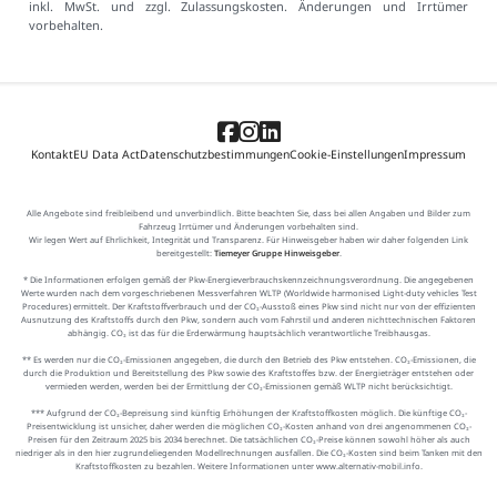
inkl. MwSt. und zzgl. Zulassungskosten. Änderungen und Irrtümer
vorbehalten.
Kontakt
EU Data Act
Datenschutzbestimmungen
Cookie-Einstellungen
Impressum
Alle Angebote sind freibleibend und unverbindlich. Bitte beachten Sie, dass bei allen Angaben und Bilder zum
Fahrzeug Irrtümer und Änderungen vorbehalten sind.
Wir legen Wert auf Ehrlichkeit, Integrität und Transparenz. Für Hinweisgeber haben wir daher folgenden Link
bereitgestellt:
Tiemeyer Gruppe Hinweisgeber
.
* Die Informationen erfolgen gemäß der Pkw-Energieverbrauchskennzeichnungsverordnung. Die angegebenen
Werte wurden nach dem vorgeschriebenen Messverfahren WLTP (Worldwide harmonised Light-duty vehicles Test
Procedures) ermittelt. Der Kraftstoffverbrauch und der CO₂-Ausstoß eines Pkw sind nicht nur von der effizienten
Ausnutzung des Kraftstoffs durch den Pkw, sondern auch vom Fahrstil und anderen nichttechnischen Faktoren
abhängig. CO₂ ist das für die Erderwärmung hauptsächlich verantwortliche Treibhausgas.
** Es werden nur die CO₂-Emissionen angegeben, die durch den Betrieb des Pkw entstehen. CO₂-Emissionen, die
durch die Produktion und Bereitstellung des Pkw sowie des Kraftstoffes bzw. der Energieträger entstehen oder
vermieden werden, werden bei der Ermittlung der CO₂-Emissionen gemäß WLTP nicht berücksichtigt.
*** Aufgrund der CO₂-Bepreisung sind künftig Erhöhungen der Kraftstoffkosten möglich. Die künftige CO₂-
Preisentwicklung ist unsicher, daher werden die möglichen CO₂-Kosten anhand von drei angenommenen CO₂-
Preisen für den Zeitraum 2025 bis 2034 berechnet. Die tatsächlichen CO₂-Preise können sowohl höher als auch
niedriger als in den hier zugrundeliegenden Modellrechnungen ausfallen. Die CO₂-Kosten sind beim Tanken mit den
Kraftstoffkosten zu bezahlen. Weitere Informationen unter www.alternativ-mobil.info.