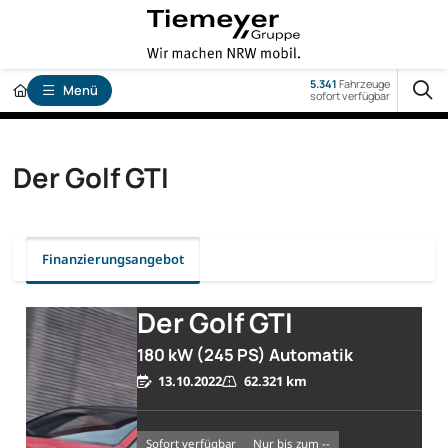
5.341
Fahrzeuge
Menü
sofort verfügbar
Der Golf GTI
Finanzierungsangebot
Der Golf GTI
180 kW (245 PS) Automatik
13.10.2022
62.321 km
sofort verfügbar
nur bis zum --