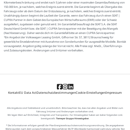
Kilometerbeschränkung und endet nach 5 Jahren oder einer maximalen Gesamtlaufleistung von
150.000 km, je nachdem, welches Ereignis zuerst eintritt. Die Garantie beginnt ab Übergabe des
Fahrzeugs oder ab dem Datum der Erstzulassung, je nachdem, welches Ereignis zuerst eintritt.
Unabhängig davon beginnt die Laufzeit der Garantie, wenn das Fahrzeug durch einen SEAT |
CUPRA Partner in dem Gebiet des Europäischen Wirtschaftsraums (EWR) oder der Schweiz
ausgeliefert, zugelassen oder genutzt wird. Im Garantiefall beauftragt die SEAT S.A. die SEAT
Deutschland GmbH bzw. die SEAT | CUPRA Servicepartner mit der Beseitigung des Mangels
(Nachbesserung). Daher wende dich im Garantiefall bitte an einen CUPRA Servicepartner.
Ein Angebot der Volkswagen Leasing GmbH, Gifhorner Str. 57, 38112 Braunschweig für
6
gewerbliche Einzelabnehmer mit Ausnahme von Sonderkunden für ausgewählte Modelle. Bonität
vorausgesetzt. Angebot gültig solange der Vorrat reicht. Alle Preise zzgl. MwSt., Überführungs-
und Zulassungskosten. Änderungen und Irrtümer vorbehalten.
Kontakt
EU Data Act
Datenschutzbestimmungen
Cookie-Einstellungen
Impressum
Alle Angebote sind freibleibend und unverbindlich. Bitte beachten Sie, dass bei allen Angaben und Bilder zum
Fahrzeug Irrtümer und Änderungen vorbehalten sind.
Wir legen Wert auf Ehrlichkeit, Integrität und Transparenz. Für Hinweisgeber haben wir daher folgenden Link
bereitgestellt:
Tiemeyer Gruppe Hinweisgeber
.
* Die Informationen erfolgen gemäß der Pkw-Energieverbrauchskennzeichnungsverordnung. Die angegebenen
Werte wurden nach dem vorgeschriebenen Messverfahren WLTP (Worldwide harmonised Light-duty vehicles Test