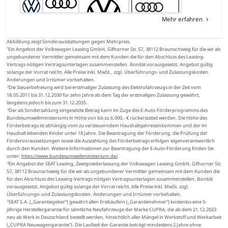
Mehr erfahren
Abbildung zeigt Sonderausstattungen gegen Mehrpreis.
¹Ein Angebot der Volkswagen Leasing GmbH, Gifhorner Str. 57, 38112 Braunschweig für die wir als
ungebundener Vermittler gemeinsam mit dem Kunden die für den Abschluss des Leasing-
Vertrags nötigen Vertragsunterlagen zusammenstellen. Bonität vorausgesetzt. Angebot gültig
solange der Vorrat reicht. Alle Preise inkl. MwSt., zzgl. Überführungs- und Zulassungskosten.
Änderungen und Irrtümer vorbehalten.
Die Steuerbefreiung wird bei erstmaliger Zulassung des Elektrofahrzeugs in der Zeit vom
2
18.05.2011 bis 31.12.2030 für zehn Jahre ab dem Tag der erstmaligen Zulassung gewährt,
längstens jedoch bis zum 31.12.2035.
Der als Sonderzahlung eingesetzte Betrag kann im Zuge des E-Auto-Förderprogramms des
3
Bundesumweltministeriums in Höhe von bis zu 6.000,- € rückerstattet werden. Die Höhe des
Förderbetrags ist abhängig vom zu versteuerndem Haushaltsjahreseinkommen und der im
Haushalt lebenden Kinder unter 18 Jahre. Die Beantragung der Förderung, die Prüfung der
Fördervoraussetzungen sowie die Auszahlung des Förderbetrags erfolgen eigenverantwortlich
durch den Kunden. Weitere Informationen zur Beantragung der E-Auto-Förderung finden Sie
unter:
https://www.bundesumweltministerium.de/
.
Ein Angebot der SEAT Leasing, Zweigniederlassung der Volkswagen Leasing GmbH, Gifhorner Str.
4
57, 38112 Braunschweig für die wir als ungebundener Vermittler gemeinsam mit dem Kunden die
für den Abschluss des Leasing-Vertrags nötigen Vertragsunterlagen zusammenstellen. Bonität
vorausgesetzt. Angebot gültig solange der Vorrat reicht. Alle Preise inkl. MwSt. zzgl.
Überführungs- und Zulassungskosten. Änderungen und Irrtümer vorbehalten.
SEAT S.A. („Garantiegeber“) gewährt allen Erstkäufern („Garantienehmer“) kostenlos eine 5-
5
jährige Herstellergarantie für sämtliche Neufahrzeuge der Marke CUPRA, die ab dem 21.12.2023
neu ab Werk in Deutschland bestellt werden, hinsichtlich aller Mängel in Werkstoff und Werkarbeit
(„CUPRA Neuwagengarantie“). Die Laufzeit der Garantie beträgt mindestens 2 Jahre ohne