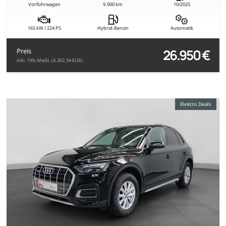
Vorführwagen
9.900 km
10/2025
165 kW / 224 PS
Hybrid-Benzin
Automatik
26.950 €
Preis
inkl. 19% MwSt. (4.302,94 EUR)
Elektro Deals