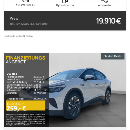
150 kW / 204 PS
Hybrid-Benzin
Automatik
19.910 €
Preis
inkl. 19% MwSt. (3.178,91 EUR)
Reichweite (gesamt):
56 km
Elektro Deals