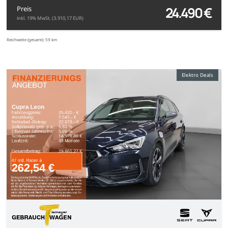
24.490 €
Preis
inkl. 19% MwSt. (3.910,17 EUR)
Reichweite (gesamt):
59 km
Elektro Deals