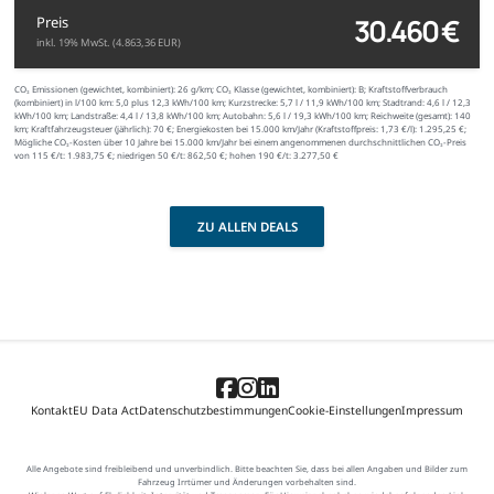
30.460 €
Preis
inkl. 19% MwSt. (4.863,36 EUR)
CO₂ Emissionen (gewichtet, kombiniert):
26 g/km;
CO₂ Klasse (gewichtet, kombiniert):
B;
Kraftstoffverbrauch
(kombiniert) in l/100 km:
5,0 plus 12,3 kWh/100 km;
Kurzstrecke:
5,7 l / 11,9 kWh/100 km;
Stadtrand:
4,6 l / 12,3
kWh/100 km;
Landstraße:
4,4 l / 13,8 kWh/100 km;
Autobahn:
5,6 l / 19,3 kWh/100 km;
Reichweite (gesamt):
140
km;
Kraftfahrzeugsteuer (jährlich):
70 €;
Energiekosten bei 15.000 km/Jahr (Kraftstoffpreis:
1,
73
€
/l):
1.295,25 €;
Mögliche CO₂-Kosten über 10 Jahre bei 15.000 km/Jahr bei einem angenommenen durchschnittlichen CO₂-Preis
von 115 €/t:
1.983,75 €; niedrigen 50 €/t: 862,50 €; hohen 190 €/t: 3.277,50 €
ZU ALLEN DEALS
Kontakt
EU Data Act
Datenschutzbestimmungen
Cookie-Einstellungen
Impressum
Alle Angebote sind freibleibend und unverbindlich. Bitte beachten Sie, dass bei allen Angaben und Bilder zum
Fahrzeug Irrtümer und Änderungen vorbehalten sind.