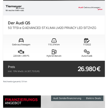
Der Audi Q5
50 TFSI e Q ADVANCED ST.KLIMA LM20 PRIVACY LED SITZHZG
Gebrauchtwagen
110.374 km
11/2022
220 kW / 299 PS
Hybrid-Benzin
Automatik
26.980 €
Preis
inkl. 19% MwSt. (4.307,73 EUR)
Reichweite (gesamt):
59 km
Audi Sonderfinanzierung
Elektro Deals