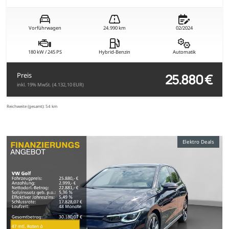
Vorführwagen
24.990 km
02/2024
180 kW / 245 PS
Hybrid-Benzin
Automatik
25.880 €
Preis
inkl. 19% MwSt. (4.132,10 EUR)
Reichweite (gesamt):
54 km
Elektro Deals