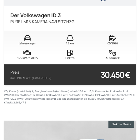
Der Volkswagen ID.3
PURE LM18 KAMERA NAVI SITZHZG
Jahreswagen
15 km
05/2026
125 kW / 170 PS
Elektro
Automatik
30.450 €
Preis
inkl. 19% MwSt. (4.861,76 EUR)
CO₂ Klasse (kombiniert):
A;
Energieverbrauch (kombiniert) in kWh/100 km:
15,3;
Kurzstrecke:
11,4 kWh / 11,4
kWh/100 km;
Stadtrand:
12,0 kWh / 12,0 kWh/100 km;
Landstraße:
13,9 kWh / 13,9 kWh/100 km;
Autobahn:
20,0
kWh / 20,0 kWh/100 km;
Reichweite (gesamt):
386 km;
Energiekosten bei 15.000 km/Jahr (Strompreis:
0,
41
€
/kWh):
3.963,47 €
Elektro Deals