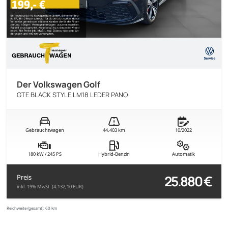
Der Volkswagen Golf
GTE BLACK STYLE LM18 LEDER PANO
Gebrauchtwagen
44.403 km
10/2022
180 kW / 245 PS
Hybrid-Benzin
Automatik
25.880 €
Preis
inkl. 19% MwSt. (4.132,10 EUR)
Reichweite (gesamt):
60 km