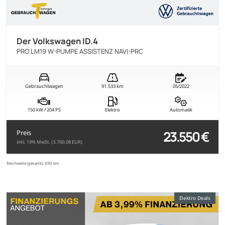
Der Volkswagen ID.4
PRO LM19 W-PUMPE ASSISTENZ NAVI-PRO
Gebrauchtwagen
91.533 km
05/2022
150 kW / 204 PS
Elektro
Automatik
23.550 €
Preis
inkl. 19% MwSt. (3.760,08 EUR)
Reichweite (gesamt):
490 km
Elektro Deals