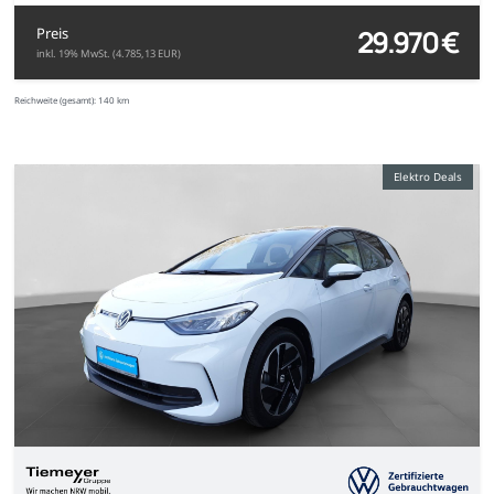
29.970 €
Preis
inkl. 19% MwSt. (4.785,13 EUR)
Reichweite (gesamt):
140 km
Elektro Deals