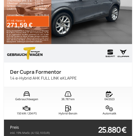
Der Cupra Formentor
1.4 e-Hybrid AHK FULL LINK eKLAPPE
Gebrauchtwagen
38.787 km
04/2023
150 kW / 204 PS
Hybrid-Benzin
Automatik
25.880 €
Preis
inkl. 19% MwSt. (4.132,10 EUR)