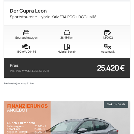
Der Cupra Leon
Sportstourer e-Hybrid KAMERA PDC+ DCC LM18
Gebrauchtwagen
36.486 km
12/2022
150 kW / 204 PS
Hybrid-Benzin
Automatik
25.420 €
Preis
inkl. 19% MwSt. (4.058,66 EUR)
Reichweite (gesamt):
61 km
Elektro Deals