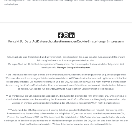
vorbehalten.
Kontakt
EU Data Act
Datenschutzbestimmungen
Cookie-Einstellungen
Impressum
Alle Angebote sind freibleibend und unverbindlich. Bitte beachten Sie, dass bei allen Angaben und Bilder zum
Fahrzeug Irrtümer und Änderungen vorbehalten sind.
Wir legen Wert auf Ehrlichkeit, Integrität und Transparenz. Für Hinweisgeber haben wir daher folgenden Link
bereitgestellt:
Tiemeyer Gruppe Hinweisgeber
.
* Die Informationen erfolgen gemäß der Pkw-Energieverbrauchskennzeichnungsverordnung. Die angegebenen
Werte wurden nach dem vorgeschriebenen Messverfahren WLTP (Worldwide harmonised Light-duty vehicles Test
Procedures) ermittelt. Der Kraftstoffverbrauch und der CO₂-Ausstoß eines Pkw sind nicht nur von der effizienten
Ausnutzung des Kraftstoffs durch den Pkw, sondern auch vom Fahrstil und anderen nichttechnischen Faktoren
abhängig. CO₂ ist das für die Erderwärmung hauptsächlich verantwortliche Treibhausgas.
** Es werden nur die CO₂-Emissionen angegeben, die durch den Betrieb des Pkw entstehen. CO₂-Emissionen, die
durch die Produktion und Bereitstellung des Pkw sowie des Kraftstoffes bzw. der Energieträger entstehen oder
vermieden werden, werden bei der Ermittlung der CO₂-Emissionen gemäß WLTP nicht berücksichtigt.
*** Aufgrund der CO₂-Bepreisung sind künftig Erhöhungen der Kraftstoffkosten möglich. Die künftige CO₂-
Preisentwicklung ist unsicher, daher werden die möglichen CO₂-Kosten anhand von drei angenommenen CO₂-
Preisen für den Zeitraum 2025 bis 2034 berechnet. Die tatsächlichen CO₂-Preise können sowohl höher als auch
niedriger als in den hier zugrundeliegenden Modellrechnungen ausfallen. Die CO₂-Kosten sind beim Tanken mit den
Kraftstoffkosten zu bezahlen. Weitere Informationen unter www.alternativ-mobil.info.