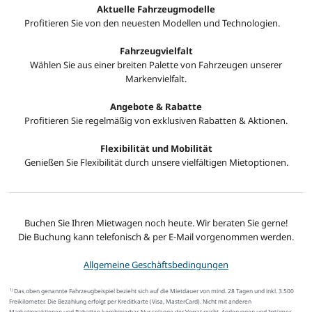
Aktuelle Fahrzeugmodelle
Profitieren Sie von den neuesten Modellen und Technologien.
Fahrzeugvielfalt
Wählen Sie aus einer breiten Palette von Fahrzeugen unserer
Markenvielfalt.
Angebote & Rabatte
Profitieren Sie regelmäßig von exklusiven Rabatten & Aktionen.
Flexibilität und Mobilität
Genießen Sie Flexibilität durch unsere vielfältigen Mietoptionen.
Buchen Sie Ihren Mietwagen noch heute. Wir beraten Sie gerne!
Die Buchung kann telefonisch & per E-Mail vorgenommen werden.
Allgemeine Geschäftsbedingungen
Das oben genannte Fahrzeugbeispiel bezieht sich auf die Mietdauer von mind. 28 Tagen und inkl. 3.500
1)
Freikilometer. Die Bezahlung erfolgt per Kreditkarte (Visa, MasterCard). Nicht mit anderen
Marketingaktionen und Rabatten kombinierbar. Nur solange der Vorrat reicht. Änderungen und Irrtümer