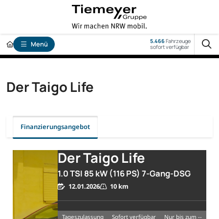
5.466
Fahrzeuge
Menü
sofort verfügbar
Der Taigo Life
Finanzierungsangebot
Der Taigo Life
1.0 TSI 85 kW (116 PS) 7-Gang-DSG
12.01.2026
10 km
Tageszulassung
sofort verfügbar
nur bis zum --