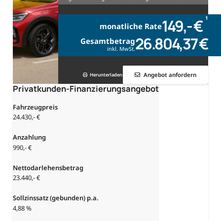
1
149,- €
monatliche Rate
26.804,37 €
Gesamtbetrag
inkl. MwSt.
Angebot anfordern
Herunterladen
Privatkunden-Finanzierungsangebot
Fahrzeugpreis
24.430,- €
Anzahlung
990,- €
Nettodarlehensbetrag
23.440,- €
Sollzinssatz (gebunden) p.a.
4,88 %