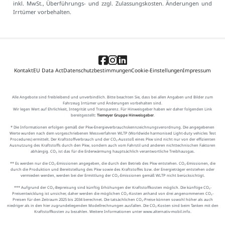
inkl. MwSt., Überführungs- und zzgl. Zulassungskosten. Änderungen und
Irrtümer vorbehalten.
Kontakt
EU Data Act
Datenschutzbestimmungen
Cookie-Einstellungen
Impressum
Alle Angebote sind freibleibend und unverbindlich. Bitte beachten Sie, dass bei allen Angaben und Bilder zum
Fahrzeug Irrtümer und Änderungen vorbehalten sind.
Wir legen Wert auf Ehrlichkeit, Integrität und Transparenz. Für Hinweisgeber haben wir daher folgenden Link
bereitgestellt:
Tiemeyer Gruppe Hinweisgeber
.
* Die Informationen erfolgen gemäß der Pkw-Energieverbrauchskennzeichnungsverordnung. Die angegebenen
Werte wurden nach dem vorgeschriebenen Messverfahren WLTP (Worldwide harmonised Light-duty vehicles Test
Procedures) ermittelt. Der Kraftstoffverbrauch und der CO₂-Ausstoß eines Pkw sind nicht nur von der effizienten
Ausnutzung des Kraftstoffs durch den Pkw, sondern auch vom Fahrstil und anderen nichttechnischen Faktoren
abhängig. CO₂ ist das für die Erderwärmung hauptsächlich verantwortliche Treibhausgas.
** Es werden nur die CO₂-Emissionen angegeben, die durch den Betrieb des Pkw entstehen. CO₂-Emissionen, die
durch die Produktion und Bereitstellung des Pkw sowie des Kraftstoffes bzw. der Energieträger entstehen oder
vermieden werden, werden bei der Ermittlung der CO₂-Emissionen gemäß WLTP nicht berücksichtigt.
*** Aufgrund der CO₂-Bepreisung sind künftig Erhöhungen der Kraftstoffkosten möglich. Die künftige CO₂-
Preisentwicklung ist unsicher, daher werden die möglichen CO₂-Kosten anhand von drei angenommenen CO₂-
Preisen für den Zeitraum 2025 bis 2034 berechnet. Die tatsächlichen CO₂-Preise können sowohl höher als auch
niedriger als in den hier zugrundeliegenden Modellrechnungen ausfallen. Die CO₂-Kosten sind beim Tanken mit den
Kraftstoffkosten zu bezahlen. Weitere Informationen unter www.alternativ-mobil.info.