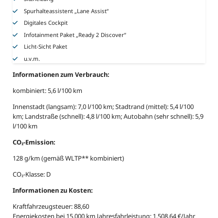
Spurhalteassistent „Lane Assist“
Digitales Cockpit
Infotainment Paket „Ready 2 Discover“
Licht-Sicht Paket
u.v.m.
Informationen zum Verbrauch:
kombiniert: 5,6 l/100 km
Innenstadt (langsam): 7,0 l/100 km; Stadtrand (mittel): 5,4 l/100
km; Landstraße (schnell): 4,8 l/100 km; Autobahn (sehr schnell): 5,9
l/100 km
CO₂-Emission:
128 g/km (gemäß WLTP** kombiniert)
CO₂-Klasse: D
Informationen zu Kosten:
Kraftfahrzeugsteuer: 88,60
Energiekosten bei 15.000 km Jahresfahrleistung: 1.508,64 €/Jahr