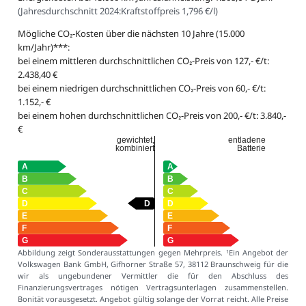
(
Jahresdurchschnitt 2024:
Kraftstoffpreis 1,796 €/l
)
Mögliche CO₂-Kosten über die nächsten 10 Jahre (15.000
km/Jahr)***:
bei einem mittleren durchschnittlichen CO₂-Preis von 127,- €/t:
2.438,40 €
bei einem niedrigen durchschnittlichen CO₂-Preis von 60,- €/t:
1.152,- €
bei einem hohen durchschnittlichen CO₂-Preis von 200,- €/t: 3.840,-
€
gewichtet,
entladene
kombiniert
Batterie
Abbildung zeigt Sonderausstattungen gegen Mehrpreis.
Ein Angebot der
1
Volkswagen Bank GmbH, Gifhorner Straße 57, 38112 Braunschweig für die
wir als ungebundener Vermittler die für den Abschluss des
Finanzierungsvertrages nötigen Vertragsunterlagen zusammenstellen.
Bonität vorausgesetzt. Angebot gültig solange der Vorrat reicht. Alle Preise