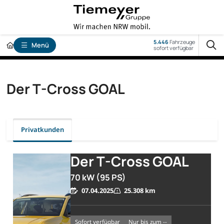
5.446
Fahrzeuge
Menü
sofort verfügbar
Der T-Cross GOAL
Privatkunden
Der T-Cross GOAL
70 kW (95 PS)
07.04.2025
25.308 km
sofort verfügbar
nur bis zum --