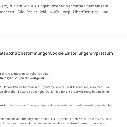
eig, für die wir als ungebundener Vermittler gemeinsam
setzt. Alle Preise inkl. MwSt., zzgl. Überführungs- und
atenschutzbestimmungen
Cookie-Einstellungen
Impressum
er und Änderungen vorbehalten sind.
Tiemeyer Gruppe Hinweisgeber
.
 (Worldwide harmonised Light-duty vehicles Test Procedures) ermittelt. Der
httechnischen Faktoren abhängig. CO₂ ist das für die Erderwärmung hauptsächlich
Kraftstoffes bzw. der Energieträger entstehen oder vermieden werden, werden bei
Kosten anhand von drei angenommenen CO₂-Preisen für den Zeitraum 2025 bis 2034
im Tanken mit den Kraftstoffkosten zu bezahlen. Weitere Informationen unter