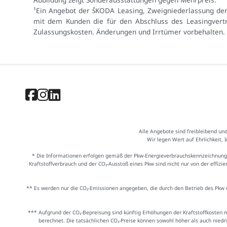
¹Ein Angebot der ŠKODA Leasing, Zweigniederlassung de
mit dem Kunden die für den Abschluss des Leasingvertra
Zulassungskosten. Änderungen und Irrtümer vorbehalten.
Alle Angebote sind freibleibend un
Wir legen Wert auf Ehrlichkeit, 
* Die Informationen erfolgen gemäß der Pkw-Energieverbrauchskennzeichnung
Kraftstoffverbrauch und der CO₂-Ausstoß eines Pkw sind nicht nur von der effiz
** Es werden nur die CO₂-Emissionen angegeben, die durch den Betrieb des Pkw e
*** Aufgrund der CO₂-Bepreisung sind künftig Erhöhungen der Kraftstoffkosten 
berechnet. Die tatsächlichen CO₂-Preise können sowohl höher als auch niedr