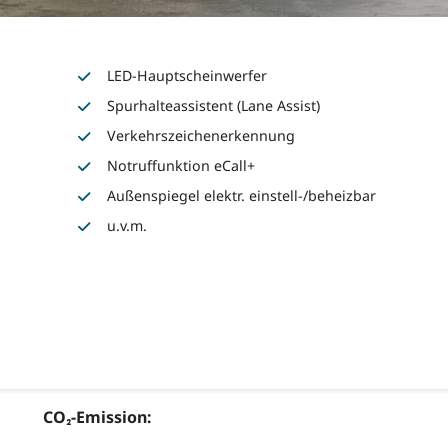
LED-Hauptscheinwerfer
Spurhalteassistent (Lane Assist)
Verkehrszeichenerkennung
Notruffunktion eCall+
Außenspiegel elektr. einstell-/beheizbar
u.v.m.
CO₂-Emission: