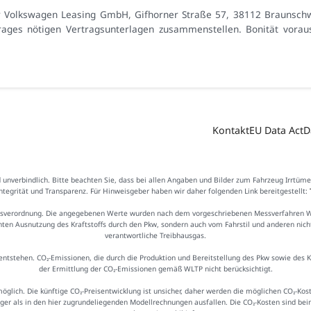
r Volkswagen Leasing GmbH, Gifhorner Straße 57, 38112 Braunschw
ges nötigen Vertragsunterlagen zusammenstellen. Bonität vorausge
Kontakt
EU Data Act
D
d unverbindlich. Bitte beachten Sie, dass bei allen Angaben und Bilder zum Fahrzeug Irrtüm
Integrität und Transparenz. Für Hinweisgeber haben wir daher folgenden Link bereitgestellt:
sverordnung. Die angegebenen Werte wurden nach dem vorgeschriebenen Messverfahren WLTP
ienten Ausnutzung des Kraftstoffs durch den Pkw, sondern auch vom Fahrstil und anderen nic
verantwortliche Treibhausgas.
ntstehen. CO₂-Emissionen, die durch die Produktion und Bereitstellung des Pkw sowie des 
der Ermittlung der CO₂-Emissionen gemäß WLTP nicht berücksichtigt.
möglich. Die künftige CO₂-Preisentwicklung ist unsicher, daher werden die möglichen CO₂-
iger als in den hier zugrundeliegenden Modellrechnungen ausfallen. Die CO₂-Kosten sind be