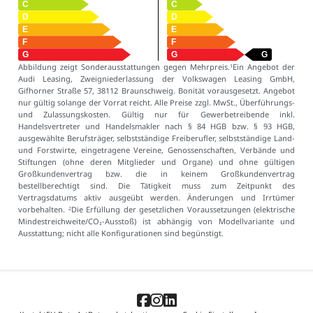
Abbildung zeigt Sonderausstattungen gegen Mehrpreis.
Ein Angebot der
1
Audi Leasing, Zweigniederlassung der Volkswagen Leasing GmbH,
Gifhorner Straße 57, 38112 Braunschweig. Bonität vorausgesetzt. Angebot
nur gültig solange der Vorrat reicht. Alle Preise zzgl. MwSt., Überführungs-
und Zulassungskosten. Gültig nur für Gewerbetreibende inkl.
Handelsvertreter und Handelsmakler nach § 84 HGB bzw. § 93 HGB,
ausgewählte Berufsträger, selbstständige Freiberufler, selbstständige Land-
und Forstwirte, eingetragene Vereine, Genossenschaften, Verbände und
Stiftungen (ohne deren Mitglieder und Organe) und ohne gültigen
Großkundenvertrag bzw. die in keinem Großkundenvertrag
bestellberechtigt sind. Die Tätigkeit muss zum Zeitpunkt des
Vertragsdatums aktiv ausgeübt werden. Änderungen und Irrtümer
vorbehalten.
Die Erfüllung der gesetzlichen Voraussetzungen (elektrische
2
Mindestreichweite/CO₂-Ausstoß) ist abhängig von Modellvariante und
Ausstattung; nicht alle Konfigurationen sind begünstigt.