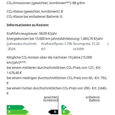
CO₂-Emissionen (gewichtet, kombiniert**): 88 g/km
CO₂-Klasse (gewichtet, kombiniert): B
CO₂-Klasse bei entladener Batterie: G
Informationen zu Kosten:
Kraftfahrzeugsteuer: 58,00 €/Jahr
Energiekosten bei 15.000 km Jahresfahrleistung: 1.883,70 €/Jahr
(
Jahresdurchschnitt
Kraftstoffpreis 1,796
Strompreis: 31,20
)
2024:
€/l
ct/kWh
Mögliche CO₂-Kosten über die nächsten 10 Jahre (15.000
km/Jahr)***:
bei einem mittleren durchschnittlichen CO₂-Preis von 127,- €/t:
1.676,40 €
bei einem niedrigen durchschnittlichen CO₂-Preis von 60,- €/t: 792,-
€
bei einem hohen durchschnittlichen CO₂-Preis von 200,- €/t: 2.640,-
€
gewichtet,
entladene
kombiniert
Batterie