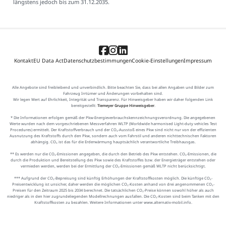
längstens jedoch bis zum 31.12.2035.
Kontakt
EU Data Act
Datenschutzbestimmungen
Cookie-Einstellungen
Impressum
Alle Angebote sind freibleibend und unverbindlich. Bitte beachten Sie, dass bei allen Angaben und Bilder zum
Fahrzeug Irrtümer und Änderungen vorbehalten sind.
Wir legen Wert auf Ehrlichkeit, Integrität und Transparenz. Für Hinweisgeber haben wir daher folgenden Link
bereitgestellt:
Tiemeyer Gruppe Hinweisgeber
.
* Die Informationen erfolgen gemäß der Pkw-Energieverbrauchskennzeichnungsverordnung. Die angegebenen
Werte wurden nach dem vorgeschriebenen Messverfahren WLTP (Worldwide harmonised Light-duty vehicles Test
Procedures) ermittelt. Der Kraftstoffverbrauch und der CO₂-Ausstoß eines Pkw sind nicht nur von der effizienten
Ausnutzung des Kraftstoffs durch den Pkw, sondern auch vom Fahrstil und anderen nichttechnischen Faktoren
abhängig. CO₂ ist das für die Erderwärmung hauptsächlich verantwortliche Treibhausgas.
** Es werden nur die CO₂-Emissionen angegeben, die durch den Betrieb des Pkw entstehen. CO₂-Emissionen, die
durch die Produktion und Bereitstellung des Pkw sowie des Kraftstoffes bzw. der Energieträger entstehen oder
vermieden werden, werden bei der Ermittlung der CO₂-Emissionen gemäß WLTP nicht berücksichtigt.
*** Aufgrund der CO₂-Bepreisung sind künftig Erhöhungen der Kraftstoffkosten möglich. Die künftige CO₂-
Preisentwicklung ist unsicher, daher werden die möglichen CO₂-Kosten anhand von drei angenommenen CO₂-
Preisen für den Zeitraum 2025 bis 2034 berechnet. Die tatsächlichen CO₂-Preise können sowohl höher als auch
niedriger als in den hier zugrundeliegenden Modellrechnungen ausfallen. Die CO₂-Kosten sind beim Tanken mit den
Kraftstoffkosten zu bezahlen. Weitere Informationen unter www.alternativ-mobil.info.