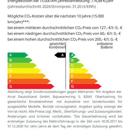
Energiekosten bei 15.000 km Jahresfahrleistung: 776,88 €/Jahr
(
Jahresdurchschnitt 2024:
Strompreis: 31,20 ct/kWh
)
Mögliche CO₂-Kosten über die nächsten 10 Jahre (15.000
km/Jahr)***:
bei einem mittleren durchschnittlichen CO₂-Preis von 127,- €/t: 0,- €
bei einem niedrigen durchschnittlichen CO₂-Preis von 60,- €/t: 0,- €
bei einem hohen durchschnittlichen CO₂-Preis von 200,- €/t: 0,- €
gewichtet,
entladene
kombiniert
Batterie
Abbildung zeigt Sonderausstattungen gegen Mehrpreis.
Ein Angebot der
1
Arval Deutschland GmbH, Bajuwarenring 5, 82041 Oberhaching für
gewerbliche Einzelabnehmer mit Ausnahme von Sonderkunden für
ausgewählte Modelle. Bonität vorausgesetzt. Angebot gültig solange der
Vorrat reicht. Alle Preise zzgl. MwSt., Überführungs- und Zulassungskosten.
Änderungen und Irrtümer vorbehalten. ²Die Steuerbefreiung wird bei
erstmaliger Zulassung des Elektrofahrzeugs in der Zeit vom 18.05.2011 bis
31.12.2030 für zehn Jahre ab dem Tag der erstmaligen Zulassung gewährt,