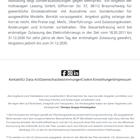
Abbildung zeigt Sonderausstattungen gegen Mehrpreis.
Ein Angebot der
Volkswagen Leasing GmbH, Gifhorner Str. 57, 38112 Braunschweig für
gewerbliche Einzelabnehmer mit Ausnahme von Sonderkunden für
ausgewählte Modelle. Bonität vorausgesetzt. Angebot gültig solange der
Vorrat reicht. Alle Preise zzgl. MwSt., Überführungs- und Zulassungskosten.
Änderungen und Irrtümer vorbehalten.
Die Steuerbefreiung wird bei
2
erstmaliger Zulassung des Elektrofahrzeugs in der Zeit vom 18.05.2011 bis
31.12.2030 für zehn Jahre ab dem Tag der erstmaligen Zulassung gewährt,
längstens jedoch bis zum 31.12.2035.
Kontakt
EU Data Act
Datenschutzbestimmungen
Cookie-Einstellungen
Impressum
Alle Angebote sind freibleibend und unverbindlich. Bitte beachten Sie, dass bei allen Angaben und Bilder zum
Fahrzeug Irrtümer und Änderungen vorbehalten sind.
Wir legen Wert auf Ehrlichkeit, Integrität und Transparenz. Für Hinweisgeber haben wir daher folgenden Link
bereitgestellt:
Tiemeyer Gruppe Hinweisgeber
.
* Die Informationen erfolgen gemäß der Pkw-Energieverbrauchskennzeichnungsverordnung. Die angegebenen
Werte wurden nach dem vorgeschriebenen Messverfahren WLTP (Worldwide harmonised Light-duty vehicles Test
Procedures) ermittelt. Der Kraftstoffverbrauch und der CO₂-Ausstoß eines Pkw sind nicht nur von der effizienten
Ausnutzung des Kraftstoffs durch den Pkw, sondern auch vom Fahrstil und anderen nichttechnischen Faktoren
abhängig. CO₂ ist das für die Erderwärmung hauptsächlich verantwortliche Treibhausgas.
** Es werden nur die CO₂-Emissionen angegeben, die durch den Betrieb des Pkw entstehen. CO₂-Emissionen, die