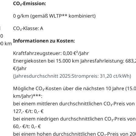
CO₂-Emission:
0 g/km (gemäß WLTP** kombiniert)
d
CO₂-Klasse: A
,0
Informationen zu Kosten:
00 km
Kraftfahrzeugsteuer: 0,00 €²/Jahr
Energiekosten bei 15.000 km Jahresfahrleistung: 683,
€/Jahr
(
Jahresdurchschnitt 2025:
Strompreis: 31,20 ct/kWh
)
Mögliche CO₂-Kosten über die nächsten 10 Jahre (15.
km/Jahr)***:
bei einem mittleren durchschnittlichen CO₂-Preis von
127,- €/t: 0,- €
bei einem niedrigen durchschnittlichen CO₂-Preis von
60,- €/t: 0,- €
bei einem hohen durchschnittlichen CO₂-Preis von 200