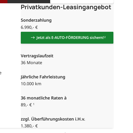
Privatkunden-Leasingangebot
Sonderzahlung
6.990,- €
Jetzt als E-AUTO-FÖRDERUNG sichern!
2
Vertragslaufzeit
36 Monate
e
Jährliche Fahrleistung
10.000 km
36
monatliche Raten à
89,- €
1
zzgl. Überführungskosten i.H.v.
1.380,- €