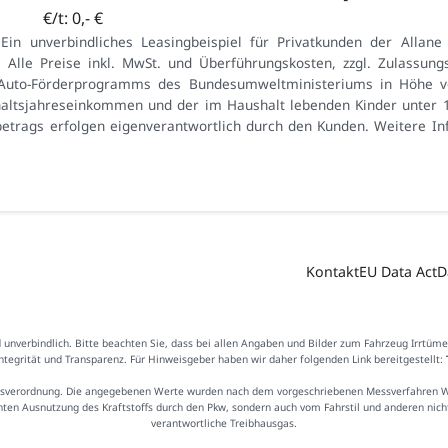
€/t: 0,- €
Ein unverbindliches Leasingbeispiel für Privatkunden der Allan
1
t. Alle Preise inkl. MwSt. und Überführungskosten, zzgl. Zulassu
Auto-Förderprogramms des Bundesumweltministeriums in Höhe vo
altsjahreseinkommen und der im Haushalt lebenden Kinder unter 18
etrags erfolgen eigenverantwortlich durch den Kunden. Weitere In
Kontakt
EU Data Act
D
d unverbindlich. Bitte beachten Sie, dass bei allen Angaben und Bilder zum Fahrzeug Irrtüm
Integrität und Transparenz. Für Hinweisgeber haben wir daher folgenden Link bereitgestellt:
sverordnung. Die angegebenen Werte wurden nach dem vorgeschriebenen Messverfahren WLTP
ienten Ausnutzung des Kraftstoffs durch den Pkw, sondern auch vom Fahrstil und anderen nic
verantwortliche Treibhausgas.