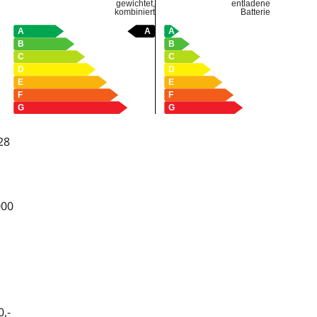
gewichtet,
entladene
kombiniert
Batterie
28
000
,-