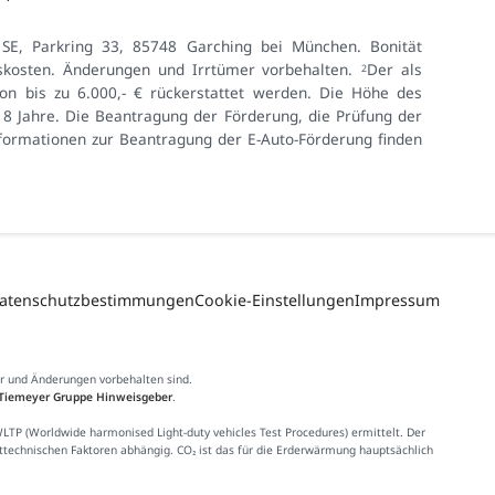
e SE, Parkring 33, 85748 Garching bei München. Bonität
ngskosten. Änderungen und Irrtümer vorbehalten.
Der als
2
n bis zu 6.000,- € rückerstattet werden. Die Höhe des
 Jahre. Die Beantragung der Förderung, die Prüfung der
formationen zur Beantragung der E-Auto-Förderung finden
atenschutzbestimmungen
Cookie-Einstellungen
Impressum
er und Änderungen vorbehalten sind.
Tiemeyer Gruppe Hinweisgeber
.
 (Worldwide harmonised Light-duty vehicles Test Procedures) ermittelt. Der
httechnischen Faktoren abhängig. CO₂ ist das für die Erderwärmung hauptsächlich