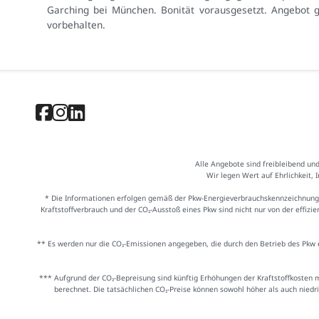
Garching bei München. Bonität vorausgesetzt. Angebot g
vorbehalten.
Alle Angebote sind freibleibend un
Wir legen Wert auf Ehrlichkeit, 
* Die Informationen erfolgen gemäß der Pkw-Energieverbrauchskennzeichnung
Kraftstoffverbrauch und der CO₂-Ausstoß eines Pkw sind nicht nur von der effiz
** Es werden nur die CO₂-Emissionen angegeben, die durch den Betrieb des Pkw e
*** Aufgrund der CO₂-Bepreisung sind künftig Erhöhungen der Kraftstoffkosten 
berechnet. Die tatsächlichen CO₂-Preise können sowohl höher als auch niedr