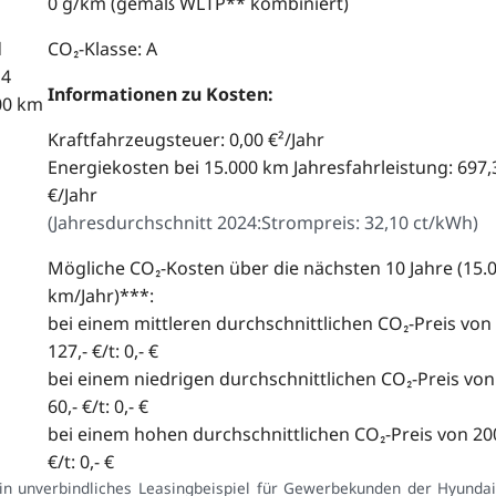
0 g/km (gemäß WLTP** kombiniert)
d
CO₂-Klasse: A
,4
Informationen zu Kosten:
00 km
Kraftfahrzeugsteuer: 0,00 €²/Jahr
Energiekosten bei 15.000 km Jahresfahrleistung: 697,
€/Jahr
(
Jahresdurchschnitt 2024:
Strompreis: 32,10 ct/kWh
)
Mögliche CO₂-Kosten über die nächsten 10 Jahre (15.
km/Jahr)***:
bei einem mittleren durchschnittlichen CO₂-Preis von
127,- €/t: 0,- €
bei einem niedrigen durchschnittlichen CO₂-Preis von
60,- €/t: 0,- €
bei einem hohen durchschnittlichen CO₂-Preis von 200
€/t: 0,- €
in unverbindliches Leasingbeispiel für Gewerbekunden der Hyundai 