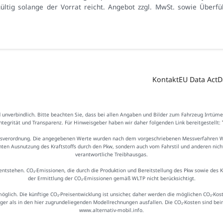
ültig solange der Vorrat reicht. Angebot zzgl. MwSt. sowie Über
Kontakt
EU Data Act
D
d unverbindlich. Bitte beachten Sie, dass bei allen Angaben und Bilder zum Fahrzeug Irrtüm
Integrität und Transparenz. Für Hinweisgeber haben wir daher folgenden Link bereitgestellt:
sverordnung. Die angegebenen Werte wurden nach dem vorgeschriebenen Messverfahren WLTP
ienten Ausnutzung des Kraftstoffs durch den Pkw, sondern auch vom Fahrstil und anderen nic
verantwortliche Treibhausgas.
ntstehen. CO₂-Emissionen, die durch die Produktion und Bereitstellung des Pkw sowie des 
der Ermittlung der CO₂-Emissionen gemäß WLTP nicht berücksichtigt.
möglich. Die künftige CO₂-Preisentwicklung ist unsicher, daher werden die möglichen CO₂-
iger als in den hier zugrundeliegenden Modellrechnungen ausfallen. Die CO₂-Kosten sind be
www.alternativ-mobil.info.