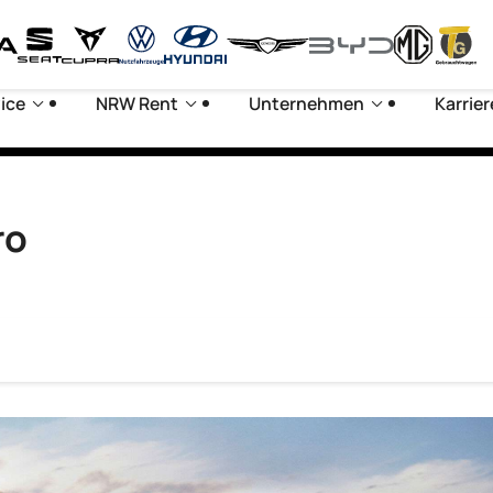
ice
NRW Rent
Unternehmen
Karrier
ro