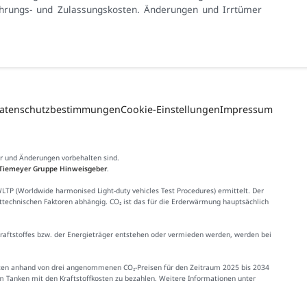
führungs- und Zulassungskosten. Änderungen und Irrtümer
atenschutzbestimmungen
Cookie-Einstellungen
Impressum
er und Änderungen vorbehalten sind.
Tiemeyer Gruppe Hinweisgeber
.
 (Worldwide harmonised Light-duty vehicles Test Procedures) ermittelt. Der
httechnischen Faktoren abhängig. CO₂ ist das für die Erderwärmung hauptsächlich
Kraftstoffes bzw. der Energieträger entstehen oder vermieden werden, werden bei
Kosten anhand von drei angenommenen CO₂-Preisen für den Zeitraum 2025 bis 2034
im Tanken mit den Kraftstoffkosten zu bezahlen. Weitere Informationen unter