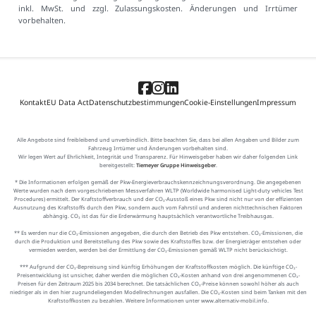
inkl. MwSt. und zzgl. Zulassungskosten. Änderungen und Irrtümer
vorbehalten.
Kontakt
EU Data Act
Datenschutzbestimmungen
Cookie-Einstellungen
Impressum
Alle Angebote sind freibleibend und unverbindlich. Bitte beachten Sie, dass bei allen Angaben und Bilder zum
Fahrzeug Irrtümer und Änderungen vorbehalten sind.
Wir legen Wert auf Ehrlichkeit, Integrität und Transparenz. Für Hinweisgeber haben wir daher folgenden Link
bereitgestellt:
Tiemeyer Gruppe Hinweisgeber
.
* Die Informationen erfolgen gemäß der Pkw-Energieverbrauchskennzeichnungsverordnung. Die angegebenen
Werte wurden nach dem vorgeschriebenen Messverfahren WLTP (Worldwide harmonised Light-duty vehicles Test
Procedures) ermittelt. Der Kraftstoffverbrauch und der CO₂-Ausstoß eines Pkw sind nicht nur von der effizienten
Ausnutzung des Kraftstoffs durch den Pkw, sondern auch vom Fahrstil und anderen nichttechnischen Faktoren
abhängig. CO₂ ist das für die Erderwärmung hauptsächlich verantwortliche Treibhausgas.
** Es werden nur die CO₂-Emissionen angegeben, die durch den Betrieb des Pkw entstehen. CO₂-Emissionen, die
durch die Produktion und Bereitstellung des Pkw sowie des Kraftstoffes bzw. der Energieträger entstehen oder
vermieden werden, werden bei der Ermittlung der CO₂-Emissionen gemäß WLTP nicht berücksichtigt.
*** Aufgrund der CO₂-Bepreisung sind künftig Erhöhungen der Kraftstoffkosten möglich. Die künftige CO₂-
Preisentwicklung ist unsicher, daher werden die möglichen CO₂-Kosten anhand von drei angenommenen CO₂-
Preisen für den Zeitraum 2025 bis 2034 berechnet. Die tatsächlichen CO₂-Preise können sowohl höher als auch
niedriger als in den hier zugrundeliegenden Modellrechnungen ausfallen. Die CO₂-Kosten sind beim Tanken mit den
Kraftstoffkosten zu bezahlen. Weitere Informationen unter www.alternativ-mobil.info.