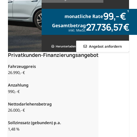
1
99,- €
monatliche Rate
27.736,57 €
Gesamtbetrag
inkl. MwSt.
Angebot anfordern
Herunterladen
Privatkunden-Finanzierungsangebot
Fahrzeugpreis
26.990,- €
Anzahlung
990,- €
Nettodarlehensbetrag
26.000,- €
Sollzinssatz (gebunden) p.a.
1,48 %