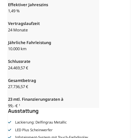
Effektiver Jahreszins
1,49 %
Vertragslaufzeit
24 Monate
Jährliche Fahrleistung
10.000 km
Schlussrate
24.469,57 €
Gesamtbetrag
27.736,57 €
23 mtl. Finanzierungsraten à
99,- €
1
Ausstattung
Lackierung: Delfingrau Metallic
LED Plus Scheinwerfer
Infotainment-System mit Touch-Farbdisplay