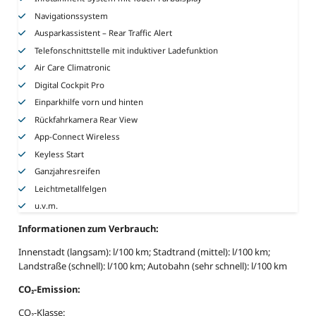
Navigationssystem
Ausparkassistent – Rear Traffic Alert
Telefonschnittstelle mit induktiver Ladefunktion
Air Care Climatronic
Digital Cockpit Pro
Einparkhilfe vorn und hinten
Rückfahrkamera Rear View
App-Connect Wireless
Keyless Start
Ganzjahresreifen
Leichtmetallfelgen
u.v.m.
Informationen zum Verbrauch:
Innenstadt (langsam): l/100 km; Stadtrand (mittel): l/100 km;
Landstraße (schnell): l/100 km; Autobahn (sehr schnell): l/100 km
CO₂-Emission:
CO₂-Klasse: