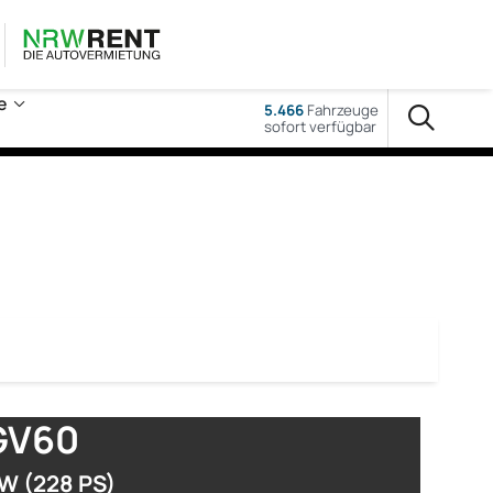
e
5.466
Fahrzeuge
sofort verfügbar
GV60
W (228 PS)