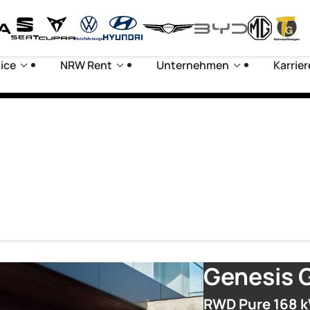
ice
NRW Rent
Unternehmen
Karrier
Genesis 
RWD Pure 168 k