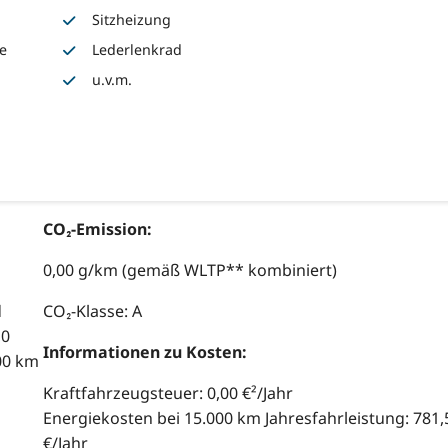
Sitzheizung
ie
Lederlenkrad
u.v.m.
CO₂-Emission:
0,00 g/km (gemäß WLTP** kombiniert)
d
CO₂-Klasse: A
,0
Informationen zu Kosten:
00 km
Kraftfahrzeugsteuer: 0,00 €²/Jahr
Energiekosten bei 15.000 km Jahresfahrleistung: 781,
€/Jahr