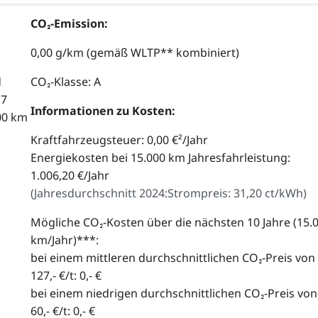
CO₂-Emission:
0,00 g/km (gemäß WLTP** kombiniert)
d
CO₂-Klasse: A
,7
Informationen zu Kosten:
00 km
Kraftfahrzeugsteuer: 0,00 €²/Jahr
Energiekosten bei 15.000 km Jahresfahrleistung:
1.006,20 €/Jahr
(
Jahresdurchschnitt 2024:
Strompreis: 31,20 ct/kWh
)
Mögliche CO₂-Kosten über die nächsten 10 Jahre (15.
km/Jahr)***:
bei einem mittleren durchschnittlichen CO₂-Preis von
127,- €/t: 0,- €
bei einem niedrigen durchschnittlichen CO₂-Preis von
60,- €/t: 0,- €