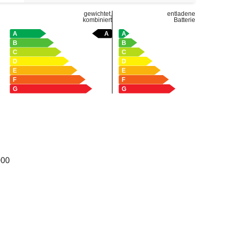
gewichtet,
entladene
kombiniert
Batterie
000