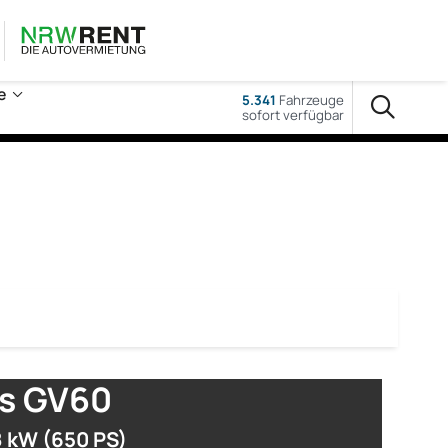
e
5.341
Fahrzeuge
sofort verfügbar
s GV60
 kW (650 PS)