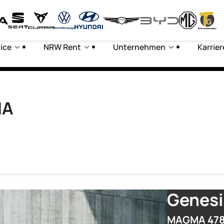
ice
NRW Rent
Unternehmen
Karrier
MA
Genesi
MAGMA 478