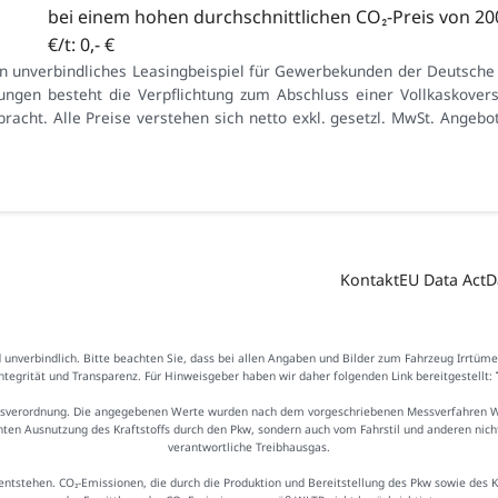
bei einem hohen durchschnittlichen CO₂-Preis von 200
€/t: 0,- €
in unverbindliches Leasingbeispiel für Gewerbekunden der Deutsche
ungen besteht die Verpflichtung zum Abschluss einer Vollkaskove
racht. Alle Preise verstehen sich netto exkl. gesetzl. MwSt. Angebo
Kontakt
EU Data Act
D
d unverbindlich. Bitte beachten Sie, dass bei allen Angaben und Bilder zum Fahrzeug Irrtüm
Integrität und Transparenz. Für Hinweisgeber haben wir daher folgenden Link bereitgestellt:
sverordnung. Die angegebenen Werte wurden nach dem vorgeschriebenen Messverfahren WLTP
ienten Ausnutzung des Kraftstoffs durch den Pkw, sondern auch vom Fahrstil und anderen nic
verantwortliche Treibhausgas.
ntstehen. CO₂-Emissionen, die durch die Produktion und Bereitstellung des Pkw sowie des 