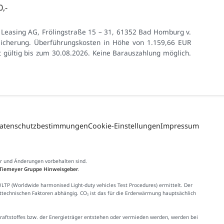
,-
 Leasing AG, Frölingstraße 15 – 31, 61352 Bad Homburg v.
rsicherung. Überführungskosten in Höhe von 1.159,66 EUR
t gültig bis zum 30.08.2026. Keine Barauszahlung möglich.
atenschutzbestimmungen
Cookie-Einstellungen
Impressum
er und Änderungen vorbehalten sind.
Tiemeyer Gruppe Hinweisgeber
.
 (Worldwide harmonised Light-duty vehicles Test Procedures) ermittelt. Der
httechnischen Faktoren abhängig. CO₂ ist das für die Erderwärmung hauptsächlich
Kraftstoffes bzw. der Energieträger entstehen oder vermieden werden, werden bei