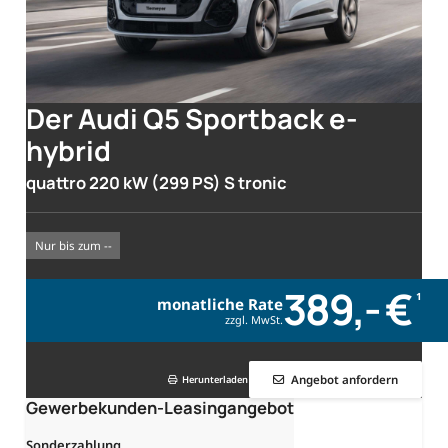
Der Audi Q5 Sportback e-
hybrid
quattro 220 kW (299 PS) S tronic
nur bis zum --
389,- €
1
monatliche Rate
zzgl. MwSt.
Angebot anfordern
Herunterladen
Gewerbekunden-Leasingangebot
Sonderzahlung