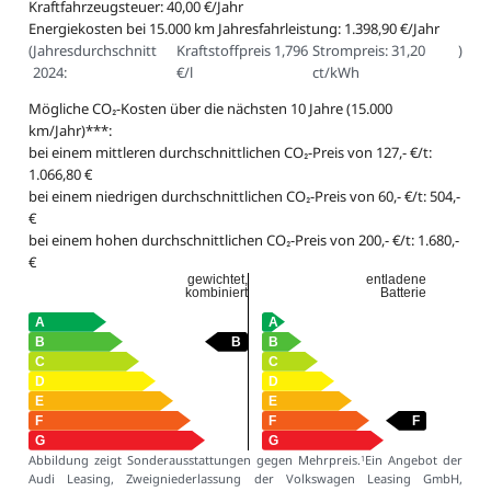
Kraftfahrzeugsteuer: 40,00 €/Jahr
Energiekosten bei 15.000 km Jahresfahrleistung: 1.398,90 €/Jahr
(
Jahresdurchschnitt
Kraftstoffpreis 1,796
Strompreis: 31,20
)
2024:
€/l
ct/kWh
Mögliche CO₂-Kosten über die nächsten 10 Jahre (15.000
km/Jahr)***:
bei einem mittleren durchschnittlichen CO₂-Preis von 127,- €/t:
1.066,80 €
bei einem niedrigen durchschnittlichen CO₂-Preis von 60,- €/t: 504,-
€
bei einem hohen durchschnittlichen CO₂-Preis von 200,- €/t: 1.680,-
€
gewichtet,
entladene
kombiniert
Batterie
Abbildung zeigt Sonderausstattungen gegen Mehrpreis.
Ein Angebot der
1
Audi Leasing, Zweigniederlassung der Volkswagen Leasing GmbH,