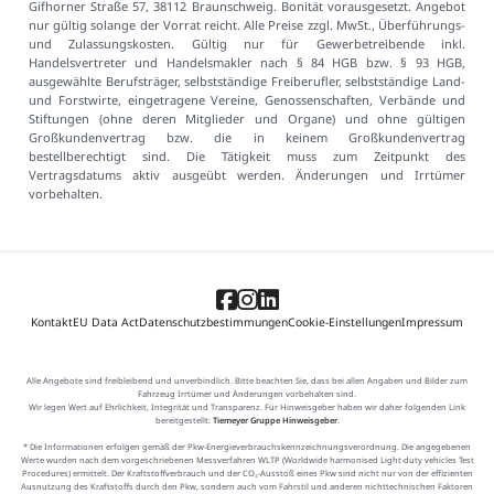
Gifhorner Straße 57, 38112 Braunschweig. Bonität vorausgesetzt. Angebot
nur gültig solange der Vorrat reicht. Alle Preise zzgl. MwSt., Überführungs-
und Zulassungskosten. Gültig nur für Gewerbetreibende inkl.
Handelsvertreter und Handelsmakler nach § 84 HGB bzw. § 93 HGB,
ausgewählte Berufsträger, selbstständige Freiberufler, selbstständige Land-
und Forstwirte, eingetragene Vereine, Genossenschaften, Verbände und
Stiftungen (ohne deren Mitglieder und Organe) und ohne gültigen
Großkundenvertrag bzw. die in keinem Großkundenvertrag
bestellberechtigt sind. Die Tätigkeit muss zum Zeitpunkt des
Vertragsdatums aktiv ausgeübt werden. Änderungen und Irrtümer
vorbehalten.
Kontakt
EU Data Act
Datenschutzbestimmungen
Cookie-Einstellungen
Impressum
Alle Angebote sind freibleibend und unverbindlich. Bitte beachten Sie, dass bei allen Angaben und Bilder zum
Fahrzeug Irrtümer und Änderungen vorbehalten sind.
Wir legen Wert auf Ehrlichkeit, Integrität und Transparenz. Für Hinweisgeber haben wir daher folgenden Link
bereitgestellt:
Tiemeyer Gruppe Hinweisgeber
.
* Die Informationen erfolgen gemäß der Pkw-Energieverbrauchskennzeichnungsverordnung. Die angegebenen
Werte wurden nach dem vorgeschriebenen Messverfahren WLTP (Worldwide harmonised Light-duty vehicles Test
Procedures) ermittelt. Der Kraftstoffverbrauch und der CO₂-Ausstoß eines Pkw sind nicht nur von der effizienten
Ausnutzung des Kraftstoffs durch den Pkw, sondern auch vom Fahrstil und anderen nichttechnischen Faktoren