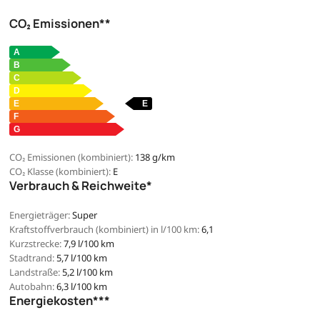
CO₂ Emissionen**
CO₂ Emissionen (kombiniert):
138 g/km
CO₂ Klasse (kombiniert):
E
Verbrauch & Reichweite*
Energieträger:
Super
Kraftstoffverbrauch (kombiniert) in l/100 km:
6,1
Kurzstrecke:
7,9 l/100 km
Stadtrand:
5,7 l/100 km
Landstraße:
5,2 l/100 km
Autobahn:
6,3 l/100 km
Energiekosten***