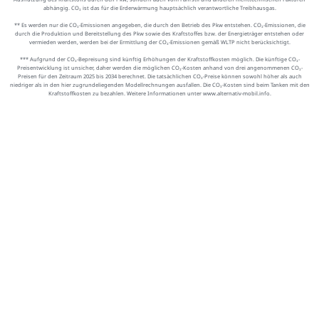
abhängig. CO₂ ist das für die Erderwärmung hauptsächlich verantwortliche Treibhausgas.
** Es werden nur die CO₂-Emissionen angegeben, die durch den Betrieb des Pkw entstehen. CO₂-Emissionen, die
durch die Produktion und Bereitstellung des Pkw sowie des Kraftstoffes bzw. der Energieträger entstehen oder
vermieden werden, werden bei der Ermittlung der CO₂-Emissionen gemäß WLTP nicht berücksichtigt.
*** Aufgrund der CO₂-Bepreisung sind künftig Erhöhungen der Kraftstoffkosten möglich. Die künftige CO₂-
Preisentwicklung ist unsicher, daher werden die möglichen CO₂-Kosten anhand von drei angenommenen CO₂-
Preisen für den Zeitraum 2025 bis 2034 berechnet. Die tatsächlichen CO₂-Preise können sowohl höher als auch
niedriger als in den hier zugrundeliegenden Modellrechnungen ausfallen. Die CO₂-Kosten sind beim Tanken mit den
Kraftstoffkosten zu bezahlen. Weitere Informationen unter www.alternativ-mobil.info.