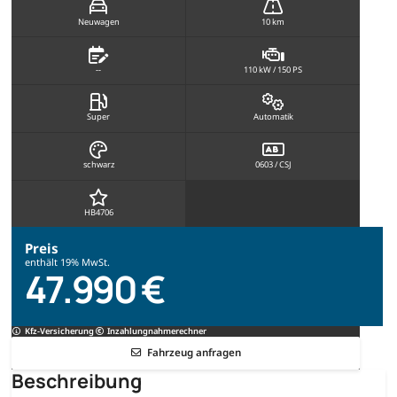
Neuwagen
10 km
--
110 kW / 150 PS
Super
Automatik
schwarz
0603 / CSJ
HB4706
Preis
enthält 19% MwSt.
47.990 €
Kfz-Versicherung
Inzahlungnahmerechner
Fahrzeug anfragen
Beschreibung