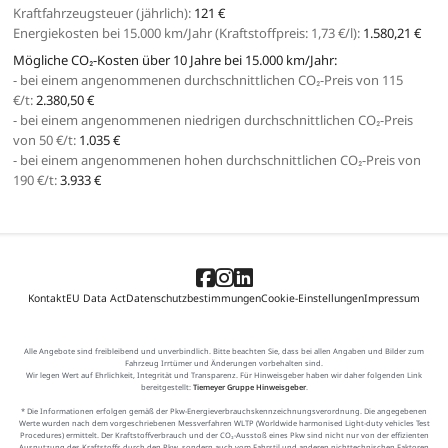
Kraftfahrzeugsteuer (jährlich):
121 €
Energiekosten bei 15.000 km/Jahr (Kraftstoffpreis:
1,
73
€
/l):
1.580,21 €
Mögliche CO₂-Kosten über 10 Jahre bei 15.000 km/Jahr:
- bei einem angenommenen durchschnittlichen CO₂-Preis von 115
€/t:
2.380,50 €
- bei einem angenommenen niedrigen durchschnittlichen CO₂-Preis
von 50 €/t:
1.035 €
- bei einem angenommenen hohen durchschnittlichen CO₂-Preis von
190 €/t:
3.933 €
Kontakt
EU Data Act
Datenschutzbestimmungen
Cookie-Einstellungen
Impressum
Alle Angebote sind freibleibend und unverbindlich. Bitte beachten Sie, dass bei allen Angaben und Bilder zum
Fahrzeug Irrtümer und Änderungen vorbehalten sind.
Wir legen Wert auf Ehrlichkeit, Integrität und Transparenz. Für Hinweisgeber haben wir daher folgenden Link
bereitgestellt:
Tiemeyer Gruppe Hinweisgeber
.
* Die Informationen erfolgen gemäß der Pkw-Energieverbrauchskennzeichnungsverordnung. Die angegebenen
Werte wurden nach dem vorgeschriebenen Messverfahren WLTP (Worldwide harmonised Light-duty vehicles Test
Procedures) ermittelt. Der Kraftstoffverbrauch und der CO₂-Ausstoß eines Pkw sind nicht nur von der effizienten
Ausnutzung des Kraftstoffs durch den Pkw, sondern auch vom Fahrstil und anderen nichttechnischen Faktoren