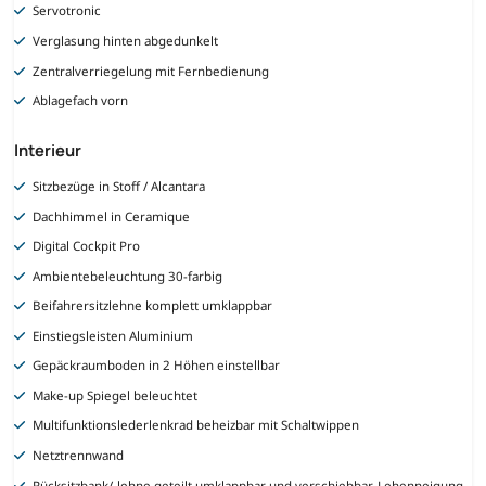
Servotronic
Verglasung hinten abgedunkelt
Zentralverriegelung mit Fernbedienung
Ablagefach vorn
Interieur
Sitzbezüge in Stoff / Alcantara
Dachhimmel in Ceramique
Digital Cockpit Pro
Ambientebeleuchtung 30-farbig
Beifahrersitzlehne komplett umklappbar
Einstiegsleisten Aluminium
Gepäckraumboden in 2 Höhen einstellbar
Make-up Spiegel beleuchtet
Multifunktionslederlenkrad beheizbar mit Schaltwippen
Netztrennwand
Rücksitzbank/-lehne geteilt umklappbar und verschiebbar, Lehenneigung