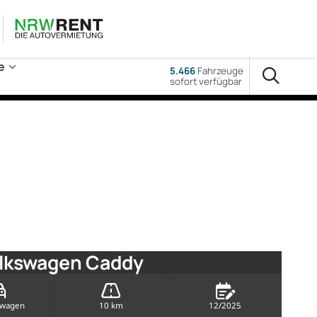
e
5.466
Fahrzeuge
sofort verfügbar
olkswagen Caddy
rwagen
10 km
12/2025