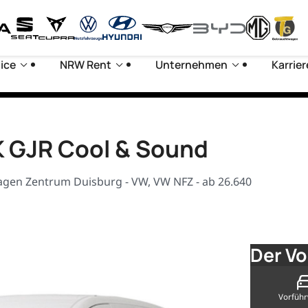
ice
NRW Rent
Unternehmen
Karrier
K GJR Cool & Sound
agen Zentrum Duisburg - VW, VW NFZ - ab 26.640
Der V
Vorfüh