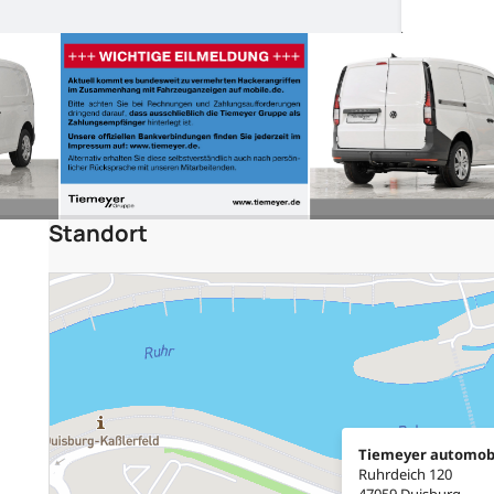
Standort
Tiemeyer automob
Ruhrdeich 120
47059 Duisburg