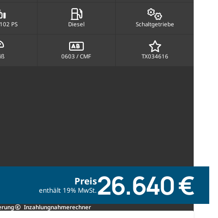
 102 PS
Diesel
Schaltgetriebe
iß
0603 / CMF
TX034616
26.640 €
Preis
enthält 19% MwSt.
erung
Inzahlungnahmerechner