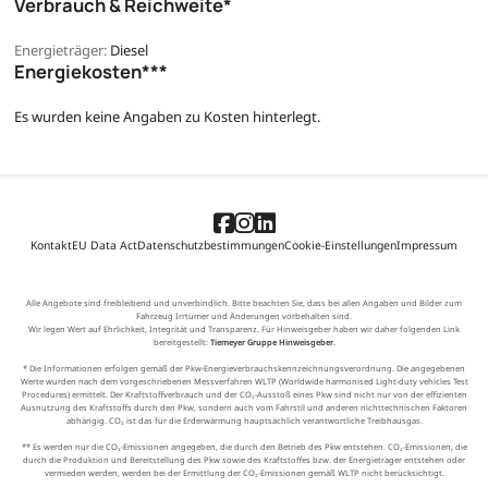
Verbrauch & Reichweite*
Energieträger:
Diesel
Energiekosten***
Es wurden keine Angaben zu Kosten hinterlegt.
Kontakt
EU Data Act
Datenschutzbestimmungen
Cookie-Einstellungen
Impressum
Alle Angebote sind freibleibend und unverbindlich. Bitte beachten Sie, dass bei allen Angaben und Bilder zum
Fahrzeug Irrtümer und Änderungen vorbehalten sind.
Wir legen Wert auf Ehrlichkeit, Integrität und Transparenz. Für Hinweisgeber haben wir daher folgenden Link
bereitgestellt:
Tiemeyer Gruppe Hinweisgeber
.
* Die Informationen erfolgen gemäß der Pkw-Energieverbrauchskennzeichnungsverordnung. Die angegebenen
Werte wurden nach dem vorgeschriebenen Messverfahren WLTP (Worldwide harmonised Light-duty vehicles Test
Procedures) ermittelt. Der Kraftstoffverbrauch und der CO₂-Ausstoß eines Pkw sind nicht nur von der effizienten
Ausnutzung des Kraftstoffs durch den Pkw, sondern auch vom Fahrstil und anderen nichttechnischen Faktoren
abhängig. CO₂ ist das für die Erderwärmung hauptsächlich verantwortliche Treibhausgas.
** Es werden nur die CO₂-Emissionen angegeben, die durch den Betrieb des Pkw entstehen. CO₂-Emissionen, die
durch die Produktion und Bereitstellung des Pkw sowie des Kraftstoffes bzw. der Energieträger entstehen oder
vermieden werden, werden bei der Ermittlung der CO₂-Emissionen gemäß WLTP nicht berücksichtigt.