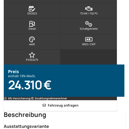
03/2023
75 kW / 102 PS
Diesel
Schaltgetriebe
weiß
0603 / CMF
PX053279
Preis
enthält 19% MwSt.
24.310 €
Kfz-Versicherung
Inzahlungnahmerechner
Fahrzeug anfragen
Beschreibung
Ausstattungsvariante