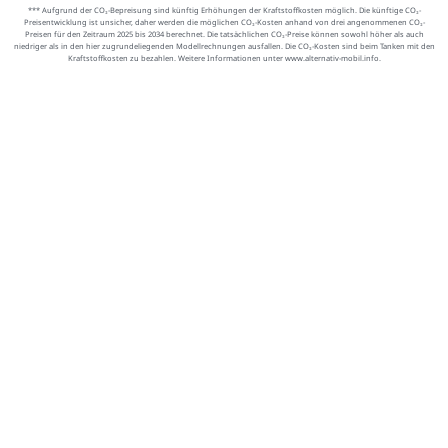
*** Aufgrund der CO₂-Bepreisung sind künftig Erhöhungen der Kraftstoffkosten möglich. Die künftige CO₂-
Preisentwicklung ist unsicher, daher werden die möglichen CO₂-Kosten anhand von drei angenommenen CO₂-
Preisen für den Zeitraum 2025 bis 2034 berechnet. Die tatsächlichen CO₂-Preise können sowohl höher als auch
niedriger als in den hier zugrundeliegenden Modellrechnungen ausfallen. Die CO₂-Kosten sind beim Tanken mit den
Kraftstoffkosten zu bezahlen. Weitere Informationen unter www.alternativ-mobil.info.