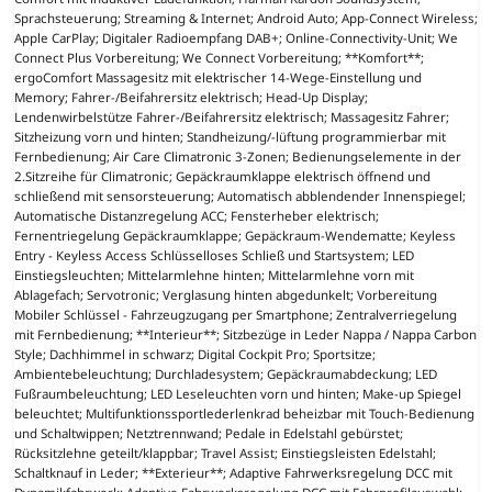
Sprachsteuerung; Streaming & Internet; Android Auto; App-Connect Wireless;
Apple CarPlay; Digitaler Radioempfang DAB+; Online-Connectivity-Unit; We
Connect Plus Vorbereitung; We Connect Vorbereitung; **Komfort**;
ergoComfort Massagesitz mit elektrischer 14-Wege-Einstellung und
Memory; Fahrer-/Beifahrersitz elektrisch; Head-Up Display;
Lendenwirbelstütze Fahrer-/Beifahrersitz elektrisch; Massagesitz Fahrer;
Sitzheizung vorn und hinten; Standheizung/-lüftung programmierbar mit
Fernbedienung; Air Care Climatronic 3-Zonen; Bedienungselemente in der
2.Sitzreihe für Climatronic; Gepäckraumklappe elektrisch öffnend und
schließend mit sensorsteuerung; Automatisch abblendender Innenspiegel;
Automatische Distanzregelung ACC; Fensterheber elektrisch;
Fernentriegelung Gepäckraumklappe; Gepäckraum-Wendematte; Keyless
Entry - Keyless Access Schlüsselloses Schließ und Startsystem; LED
Einstiegsleuchten; Mittelarmlehne hinten; Mittelarmlehne vorn mit
Ablagefach; Servotronic; Verglasung hinten abgedunkelt; Vorbereitung
Mobiler Schlüssel - Fahrzeugzugang per Smartphone; Zentralverriegelung
mit Fernbedienung; **Interieur**; Sitzbezüge in Leder Nappa / Nappa Carbon
Style; Dachhimmel in schwarz; Digital Cockpit Pro; Sportsitze;
Ambientebeleuchtung; Durchladesystem; Gepäckraumabdeckung; LED
Fußraumbeleuchtung; LED Leseleuchten vorn und hinten; Make-up Spiegel
beleuchtet; Multifunktionssportlederlenkrad beheizbar mit Touch-Bedienung
und Schaltwippen; Netztrennwand; Pedale in Edelstahl gebürstet;
Rücksitzlehne geteilt/klappbar; Travel Assist; Einstiegsleisten Edelstahl;
Schaltknauf in Leder; **Exterieur**; Adaptive Fahrwerksregelung DCC mit