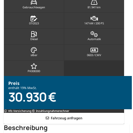
Gebrauchtwagen
81.941 km
07/2023
147 kW / 200 PS
Diesel
Automatik
silber
0603 / CMV
PK008300
Preis
enthält 19% MwSt.
30.930 €
Kfz-Versicherung
Inzahlungnahmerechner
Fahrzeug anfragen
Beschreibung