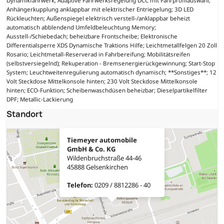
Dynamikfahrwerk; Adaptive Fahrwerksregelung DCC mit Fahrprofilauswahl;
Anhängerkupplung anklappbar mit elektrischer Entriegelung; 3D LED
Rückleuchten; Außenspiegel elektrisch verstell-/anklappbar beheizt
automatisch abblendend Umfeldbeleuchtung Memory;
Ausstell-/Schiebedach; beheizbare Frontscheibe; Elektronische
Differentialsperre XDS Dynamische Traktions Hilfe; Leichtmetallfelgen 20 Zoll
Rosario; Leichtmetall-Reserverad in Fahrbereifung; Mobilitätsreifen
(selbstversiegelnd); Rekuperation - Bremsenergierückgewinnung; Start-Stop
System; Leuchtweitenregulierung automatisch dynamisch; **Sonstiges**; 12
Volt Steckdose Mittelkonsole hinten; 230 Volt Steckdose Mittelkonsole
hinten; ECO-Funktion; Scheibenwaschdüsen beheizbar; Dieselpartikelfilter
DPF; Metallic-Lackierung
Standort
Tiemeyer automobile
GmbH & Co. KG
Wildenbruchstraße 44-46
45888 Gelsenkirchen
Telefon:
0209 / 8812286 - 40