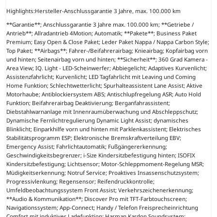
Highlights:
Hersteller-Anschlussgarantie 3 Jahre, max. 100.000 km
**Garantie**; Anschlussgarantie 3 Jahre max. 100.000 km; **Getriebe /
Antrieb**; Allradantrieb 4Motion; Automatik; **Pakete**; Business Paket
Premium; Easy Open & Close Paket; Leder Paket Nappa / Nappa Carbon Style;
Top Paket; **Airbags**; Fahrer-/Beifahrerairbag; Knieairbag; Kopfairbag vorn
und hinten; Seitenairbag vorn und hinten; **Sicherheit**; 360 Grad Kamera -
Area View; IQ. Light - LED-Scheinwerfer; Abbiegelicht; Adaptives Kurvenlicht;
Assistenzfahrlicht; Kurvenlicht; LED Tagfahrlicht mit Leaving und Coming
Home Funktion; Schlechtwetterlicht; Spurhalteassistent Lane Assist; Aktive
Motorhaube; Antiblockiersystem ABS; Antischlupfregelung ASR; Auto Hold
Funktion; Beifahrerairbag Deaktivierung; Berganfahrassistent;
Diebstahlwarnanlage mit Innenraumüberwachung und Abschleppschutz;
Dynamische Fernlichtregulierung Dynamic Light Assist; dynamisches
Blinklicht; Einparkhilfe vorn und hinten mit Parklenkassistent; Elektrisches
Stabilitätsprogramm ESP; Elektronische Bremskraftverteilung EBV;
Emergency Assist; Fahrlichtautomatik; Fußgängererkennung;
Geschwindigkeitsbegrenzer; i-Size Kindersitzbefestigung hinten; ISOFIX
Kindersitzbefestigung; Lichtsensor; Motor-Schleppmoment-Regelung MSR;
Müdigkeitserkennung; Notruf Service; Proaktives Insassenschutzsystem;
Progressivlenkung; Regensensor; Reifendruckkontrolle;
Umfeldbeobachtungssystem Front Assist; Verkehrszeichenerkennung;
**Audio & Kommunikation**; Discover Pro mit TFT-Farbtouchscreen;
Navigationssystem; App-Connect; Handy / Telefon Freisprecheinrichtung
Comfort mit induktiver Ladefunktion; Harman Kardon Soundsystem;