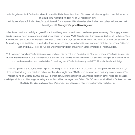
Alle Angebote sind freibleibend und unverbindlich. Bitte beachten Sie, dass bei allen Angaben und Bilder zum
Fahrzeug Irrtümer und Änderungen vorbehalten sind.
Wir legen Wert auf Ehrlichkeit, Integrität und Transparenz. Für Hinweisgeber haben wir daher folgenden Link
bereitgestellt:
Tiemeyer Gruppe Hinweisgeber
.
* Die Informationen erfolgen gemäß der Pkw-Energieverbrauchskennzeichnungsverordnung. Die angegebenen
Werte wurden nach dem vorgeschriebenen Messverfahren WLTP (Worldwide harmonised Light-duty vehicles Test
Procedures) ermittelt. Der Kraftstoffverbrauch und der CO₂-Ausstoß eines Pkw sind nicht nur von der effizienten
Ausnutzung des Kraftstoffs durch den Pkw, sondern auch vom Fahrstil und anderen nichttechnischen Faktoren
abhängig. CO₂ ist das für die Erderwärmung hauptsächlich verantwortliche Treibhausgas.
** Es werden nur die CO₂-Emissionen angegeben, die durch den Betrieb des Pkw entstehen. CO₂-Emissionen, die
durch die Produktion und Bereitstellung des Pkw sowie des Kraftstoffes bzw. der Energieträger entstehen oder
vermieden werden, werden bei der Ermittlung der CO₂-Emissionen gemäß WLTP nicht berücksichtigt.
*** Aufgrund der CO₂-Bepreisung sind künftig Erhöhungen der Kraftstoffkosten möglich. Die künftige CO₂-
Preisentwicklung ist unsicher, daher werden die möglichen CO₂-Kosten anhand von drei angenommenen CO₂-
Preisen für den Zeitraum 2025 bis 2034 berechnet. Die tatsächlichen CO₂-Preise können sowohl höher als auch
niedriger als in den hier zugrundeliegenden Modellrechnungen ausfallen. Die CO₂-Kosten sind beim Tanken mit den
Kraftstoffkosten zu bezahlen. Weitere Informationen unter www.alternativ-mobil.info.