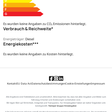
Es wurden keine Angaben zu CO₂ Emissionen hinterlegt.
Verbrauch & Reichweite*
Energieträger:
Diesel
Energiekosten***
Es wurden keine Angaben zu Kosten hinterlegt.
Kontakt
EU Data Act
Datenschutzbestimmungen
Cookie-Einstellungen
Impressum
Alle Angebote sind freibleibend und unverbindlich. Bitte beachten Sie, dass bei allen Angaben und Bilder zum
Fahrzeug Irrtümer und Änderungen vorbehalten sind.
Wir legen Wert auf Ehrlichkeit, Integrität und Transparenz. Für Hinweisgeber haben wir daher folgenden Link
bereitgestellt:
Tiemeyer Gruppe Hinweisgeber
.
* Die Informationen erfolgen gemäß der Pkw-Energieverbrauchskennzeichnungsverordnung. Die angegebenen