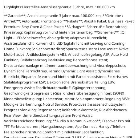
Highlights:
Hersteller-Anschlussgarantie 3 Jahre, max. 100.000 km
**Garantie**; Anschlussgarantie 3 Jahre max. 100.000 km; **Getriebe /
Antrieb**; Automatik; Frontantrieb; **Pakete**; Akustik Paket; Business Paket
Premium; Easy Open & Close Paket; **Airbags**; Fahrer-/Beifahrerairbag;
Knieairbag; Kopfairbag vorn und hinten; Seitenairbag; **Sicherheit**; IQ.
Light - LED-Scheinwerfer; Abbiegelicht; Adaptives Kurvenlicht;
Assistenzfahrlicht; Kurvenlicht; LED Tagfahrlicht mit Leaving und Coming
Home Funktion; Schlechtwetterlicht; Spurhalteassistent Lane Assist; Aktive
Motorhaube; Antiblockiersystem ABS; Antischlupfregelung ASR; Auto Hold
Funktion; Beifahrerairbag Deaktivierung; Berganfahrassistent;
Diebstahlwarnanlage mit Innenraumüberwachung und Abschleppschutz;
Dynamische Fernlichtregulierung Dynamic Light Assist; dynamisches
Blinklicht; Einparkhilfe vorn und hinten mit Parklenkassistent; Elektrisches
Stabilitätsprogramm ESP; Elektronische Bremskraftverteilung EBV;
Emergency Assist; Fahrlichtautomatik; Fußgängererkennung;
Geschwindigkeitsbegrenzer; i-Size Kindersitzbefestigung hinten; ISOFIX
Kindersitzbefestigung; Lichtsensor; Motor-Schleppmoment-Regelung MSR;
Müdigkeitserkennung; Notruf Service; Proaktives Insassenschutzsystem;
Progressivlenkung; Regensensor; Reifendruckkontrolle; Rückfahrkamera
Rear View; Umfeldbeobachtungssystem Front Assist;
Verkehrszeichenerkennung; **Audio & Kommunikation**; Discover Pro mit
TFT-Farbtouchscreen; Navigationssystem; App-Connect; Handy / Telefon
Freisprecheinrichtung Comfort mit induktiver Ladefunktion;
Sprachsteuerung; Streaming & Internet; 2 USB-C-Ladebuchsen hinten; 2 USB-