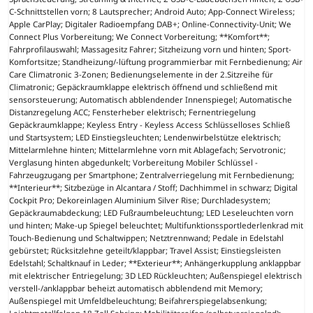
C-Schnittstellen vorn; 8 Lautsprecher; Android Auto; App-Connect Wireless;
Apple CarPlay; Digitaler Radioempfang DAB+; Online-Connectivity-Unit; We
Connect Plus Vorbereitung; We Connect Vorbereitung; **Komfort**;
Fahrprofilauswahl; Massagesitz Fahrer; Sitzheizung vorn und hinten; Sport-
Komfortsitze; Standheizung/-lüftung programmierbar mit Fernbedienung; Air
Care Climatronic 3-Zonen; Bedienungselemente in der 2.Sitzreihe für
Climatronic; Gepäckraumklappe elektrisch öffnend und schließend mit
sensorsteuerung; Automatisch abblendender Innenspiegel; Automatische
Distanzregelung ACC; Fensterheber elektrisch; Fernentriegelung
Gepäckraumklappe; Keyless Entry - Keyless Access Schlüsselloses Schließ
und Startsystem; LED Einstiegsleuchten; Lendenwirbelstütze elektrisch;
Mittelarmlehne hinten; Mittelarmlehne vorn mit Ablagefach; Servotronic;
Verglasung hinten abgedunkelt; Vorbereitung Mobiler Schlüssel -
Fahrzeugzugang per Smartphone; Zentralverriegelung mit Fernbedienung;
**Interieur**; Sitzbezüge in Alcantara / Stoff; Dachhimmel in schwarz; Digital
Cockpit Pro; Dekoreinlagen Aluminium Silver Rise; Durchladesystem;
Gepäckraumabdeckung; LED Fußraumbeleuchtung; LED Leseleuchten vorn
und hinten; Make-up Spiegel beleuchtet; Multifunktionssportlederlenkrad mit
Touch-Bedienung und Schaltwippen; Netztrennwand; Pedale in Edelstahl
gebürstet; Rücksitzlehne geteilt/klappbar; Travel Assist; Einstiegsleisten
Edelstahl; Schaltknauf in Leder; **Exterieur**; Anhängerkupplung anklappbar
mit elektrischer Entriegelung; 3D LED Rückleuchten; Außenspiegel elektrisch
verstell-/anklappbar beheizt automatisch abblendend mit Memory;
Außenspiegel mit Umfeldbeleuchtung; Beifahrerspiegelabsenkung;