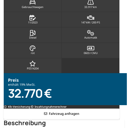
Gebrauchtwagen
33.917 km
11/2023
147 kW / 200 PS
Diesel
Automatik
rot
0603 / CMU
PE514204
Preis
enthält 19% MwSt.
32.770 €
Kfz-Versicherung
Inzahlungnahmerechner
Fahrzeug anfragen
Beschreibung