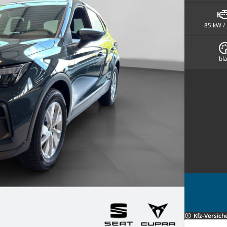
85 kW /
bl
Kfz-Versich