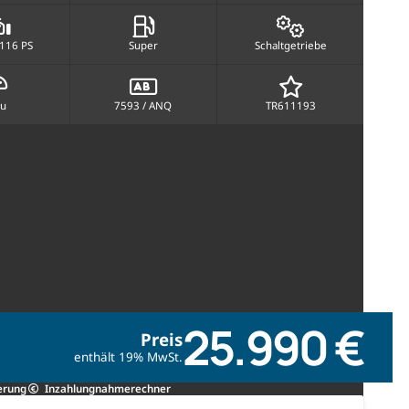
 116 PS
Super
Schaltgetriebe
au
7593 / ANQ
TR611193
25.990 €
Preis
enthält 19% MwSt.
erung
Inzahlungnahmerechner