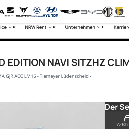
ice
NRW Rent
Unternehmen
Karrier
AD EDITION NAVI SITZHZ CL
A GJR ACC LM16 - Tiemeyer Lüdenscheid -
Der Se
Vorfüh