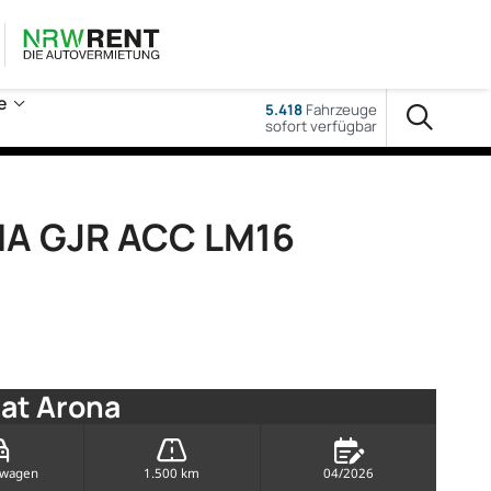
e
5.418
Fahrzeuge
sofort verfügbar
IMA GJR ACC LM16
at Arona
rwagen
1.500 km
04/2026