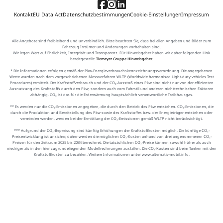
Kontakt
EU Data Act
Datenschutzbestimmungen
Cookie-Einstellungen
Impressum
Alle Angebote sind freibleibend und unverbindlich. Bitte beachten Sie, dass bei allen Angaben und Bilder zum
Fahrzeug Irrtümer und Änderungen vorbehalten sind.
Wir legen Wert auf Ehrlichkeit, Integrität und Transparenz. Für Hinweisgeber haben wir daher folgenden Link
bereitgestellt:
Tiemeyer Gruppe Hinweisgeber
.
* Die Informationen erfolgen gemäß der Pkw-Energieverbrauchskennzeichnungsverordnung. Die angegebenen
Werte wurden nach dem vorgeschriebenen Messverfahren WLTP (Worldwide harmonised Light-duty vehicles Test
Procedures) ermittelt. Der Kraftstoffverbrauch und der CO₂-Ausstoß eines Pkw sind nicht nur von der effizienten
Ausnutzung des Kraftstoffs durch den Pkw, sondern auch vom Fahrstil und anderen nichttechnischen Faktoren
abhängig. CO₂ ist das für die Erderwärmung hauptsächlich verantwortliche Treibhausgas.
** Es werden nur die CO₂-Emissionen angegeben, die durch den Betrieb des Pkw entstehen. CO₂-Emissionen, die
durch die Produktion und Bereitstellung des Pkw sowie des Kraftstoffes bzw. der Energieträger entstehen oder
vermieden werden, werden bei der Ermittlung der CO₂-Emissionen gemäß WLTP nicht berücksichtigt.
*** Aufgrund der CO₂-Bepreisung sind künftig Erhöhungen der Kraftstoffkosten möglich. Die künftige CO₂-
Preisentwicklung ist unsicher, daher werden die möglichen CO₂-Kosten anhand von drei angenommenen CO₂-
Preisen für den Zeitraum 2025 bis 2034 berechnet. Die tatsächlichen CO₂-Preise können sowohl höher als auch
niedriger als in den hier zugrundeliegenden Modellrechnungen ausfallen. Die CO₂-Kosten sind beim Tanken mit den
Kraftstoffkosten zu bezahlen. Weitere Informationen unter www.alternativ-mobil.info.