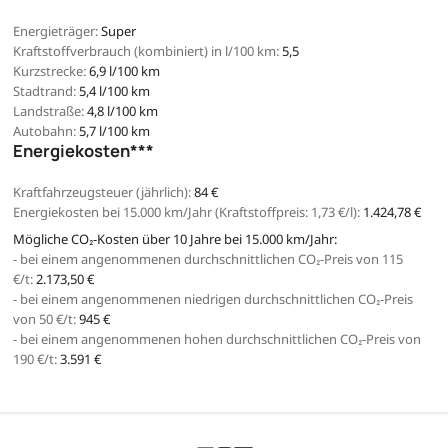
Energieträger:
Super
Kraftstoffverbrauch (kombiniert) in l/100 km:
5,5
Kurzstrecke:
6,9 l/100 km
Stadtrand:
5,4 l/100 km
Landstraße:
4,8 l/100 km
Autobahn:
5,7 l/100 km
Energiekosten***
Kraftfahrzeugsteuer (jährlich):
84 €
Energiekosten bei 15.000 km/Jahr (Kraftstoffpreis:
1,
73
€
/l):
1.424,78 €
Mögliche CO₂-Kosten über 10 Jahre bei 15.000 km/Jahr:
- bei einem angenommenen durchschnittlichen CO₂-Preis von 115
€/t:
2.173,50 €
- bei einem angenommenen niedrigen durchschnittlichen CO₂-Preis
von 50 €/t:
945 €
- bei einem angenommenen hohen durchschnittlichen CO₂-Preis von
190 €/t:
3.591 €