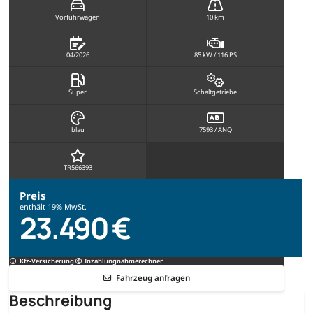
Vorführwagen
10 km
04/2026
85 kW / 116 PS
Super
Schaltgetriebe
blau
7593 / ANQ
TR566393
Preis
enthält 19% MwSt.
23.490 €
Kfz-Versicherung
Inzahlungnahmerechner
Fahrzeug anfragen
Beschreibung