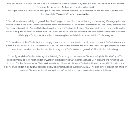
Alle Angebote sind freibleibend und unverbindlich. Bitte beachten Sie, dass bei allen Angaben und Bilder zum
Fahrzeug Irrtümer und Änderungen vorbehalten sind.
Wir legen Wert auf Ehrlichkeit, Integrität und Transparenz. Für Hinweisgeber haben wir daher folgenden Link
bereitgestellt:
Tiemeyer Gruppe Hinweisgeber
.
* Die Informationen erfolgen gemäß der Pkw-Energieverbrauchskennzeichnungsverordnung. Die angegebenen
Werte wurden nach dem vorgeschriebenen Messverfahren WLTP (Worldwide harmonised Light-duty vehicles Test
Procedures) ermittelt. Der Kraftstoffverbrauch und der CO₂-Ausstoß eines Pkw sind nicht nur von der effizienten
Ausnutzung des Kraftstoffs durch den Pkw, sondern auch vom Fahrstil und anderen nichttechnischen Faktoren
abhängig. CO₂ ist das für die Erderwärmung hauptsächlich verantwortliche Treibhausgas.
** Es werden nur die CO₂-Emissionen angegeben, die durch den Betrieb des Pkw entstehen. CO₂-Emissionen, die
durch die Produktion und Bereitstellung des Pkw sowie des Kraftstoffes bzw. der Energieträger entstehen oder
vermieden werden, werden bei der Ermittlung der CO₂-Emissionen gemäß WLTP nicht berücksichtigt.
*** Aufgrund der CO₂-Bepreisung sind künftig Erhöhungen der Kraftstoffkosten möglich. Die künftige CO₂-
Preisentwicklung ist unsicher, daher werden die möglichen CO₂-Kosten anhand von drei angenommenen CO₂-
Preisen für den Zeitraum 2025 bis 2034 berechnet. Die tatsächlichen CO₂-Preise können sowohl höher als auch
niedriger als in den hier zugrundeliegenden Modellrechnungen ausfallen. Die CO₂-Kosten sind beim Tanken mit den
Kraftstoffkosten zu bezahlen. Weitere Informationen unter www.alternativ-mobil.info.