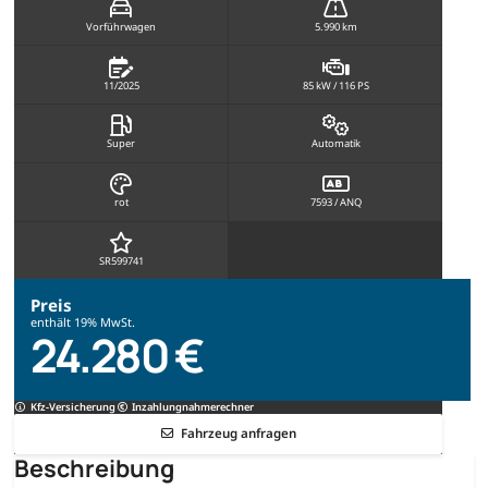
Vorführwagen
5.990 km
11/2025
85 kW / 116 PS
Super
Automatik
rot
7593 / ANQ
SR599741
Preis
enthält 19% MwSt.
24.280 €
Kfz-Versicherung
Inzahlungnahmerechner
Fahrzeug anfragen
Beschreibung