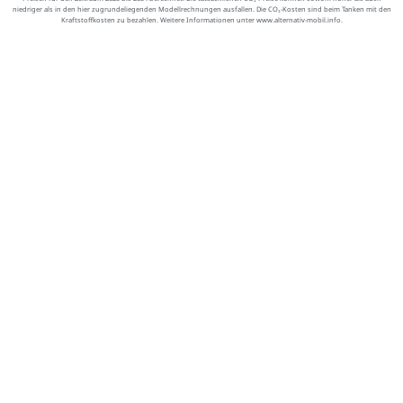
niedriger als in den hier zugrundeliegenden Modellrechnungen ausfallen. Die CO₂-Kosten sind beim Tanken mit den
Kraftstoffkosten zu bezahlen. Weitere Informationen unter www.alternativ-mobil.info.