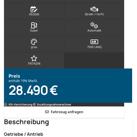
05/2026
85 kW / 116 PS
Super
Automatik
grau
7593 / ANQ
TR576206
Preis
enthält 19% MwSt.
28.490 €
Kfz-Versicherung
Inzahlungnahmerechner
Fahrzeug anfragen
Beschreibung
Getriebe / Antrieb