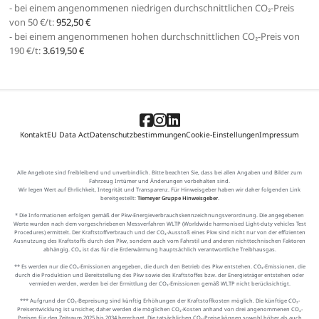
- bei einem angenommenen niedrigen durchschnittlichen CO₂-Preis
von 50 €/t:
952,50 €
- bei einem angenommenen hohen durchschnittlichen CO₂-Preis von
190 €/t:
3.619,50 €
Kontakt
EU Data Act
Datenschutzbestimmungen
Cookie-Einstellungen
Impressum
Alle Angebote sind freibleibend und unverbindlich. Bitte beachten Sie, dass bei allen Angaben und Bilder zum
Fahrzeug Irrtümer und Änderungen vorbehalten sind.
Wir legen Wert auf Ehrlichkeit, Integrität und Transparenz. Für Hinweisgeber haben wir daher folgenden Link
bereitgestellt:
Tiemeyer Gruppe Hinweisgeber
.
* Die Informationen erfolgen gemäß der Pkw-Energieverbrauchskennzeichnungsverordnung. Die angegebenen
Werte wurden nach dem vorgeschriebenen Messverfahren WLTP (Worldwide harmonised Light-duty vehicles Test
Procedures) ermittelt. Der Kraftstoffverbrauch und der CO₂-Ausstoß eines Pkw sind nicht nur von der effizienten
Ausnutzung des Kraftstoffs durch den Pkw, sondern auch vom Fahrstil und anderen nichttechnischen Faktoren
abhängig. CO₂ ist das für die Erderwärmung hauptsächlich verantwortliche Treibhausgas.
** Es werden nur die CO₂-Emissionen angegeben, die durch den Betrieb des Pkw entstehen. CO₂-Emissionen, die
durch die Produktion und Bereitstellung des Pkw sowie des Kraftstoffes bzw. der Energieträger entstehen oder
vermieden werden, werden bei der Ermittlung der CO₂-Emissionen gemäß WLTP nicht berücksichtigt.
*** Aufgrund der CO₂-Bepreisung sind künftig Erhöhungen der Kraftstoffkosten möglich. Die künftige CO₂-
Preisentwicklung ist unsicher, daher werden die möglichen CO₂-Kosten anhand von drei angenommenen CO₂-
Preisen für den Zeitraum 2025 bis 2034 berechnet. Die tatsächlichen CO₂-Preise können sowohl höher als auch