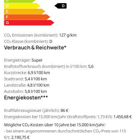
CO₂ Emissionen (kombiniert):
127 g/km
CO₂ Klasse (kombiniert):
D
Verbrauch & Reichweite*
Energieträger:
Super
Kraftstoffverbrauch (kombiniert) in l/100 km:
5,6
Kurzstrecke:
6,9 l/100 km
Stadtrand:
5,4 l/100 km
Landstraße:
4,8 l/100 km
Autobahn:
5,8 l/100 km
Energiekosten***
Kraftfahrzeugsteuer (jährlich):
86 €
Energiekosten bei 15.000 km/Jahr (Kraftstoffpreis:
1,
73
€
/l):
1.450,68 €
Mögliche CO₂-Kosten über 10 Jahre bei 15.000 km/Jahr:
- bei einem angenommenen durchschnittlichen CO₂-Preis von 115
€/t:
2.190,75 €