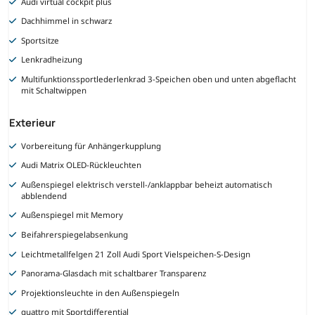
Audi virtual cockpit plus
Dachhimmel in schwarz
Sportsitze
Lenkradheizung
Multifunktionssportlederlenkrad 3-Speichen oben und unten abgeflacht
mit Schaltwippen
Exterieur
Vorbereitung für Anhängerkupplung
Audi Matrix OLED-Rückleuchten
Außenspiegel elektrisch verstell-/anklappbar beheizt automatisch
abblendend
Außenspiegel mit Memory
Beifahrerspiegelabsenkung
Leichtmetallfelgen 21 Zoll Audi Sport Vielspeichen-S-Design
Panorama-Glasdach mit schaltbarer Transparenz
Projektionsleuchte in den Außenspiegeln
quattro mit Sportdifferential