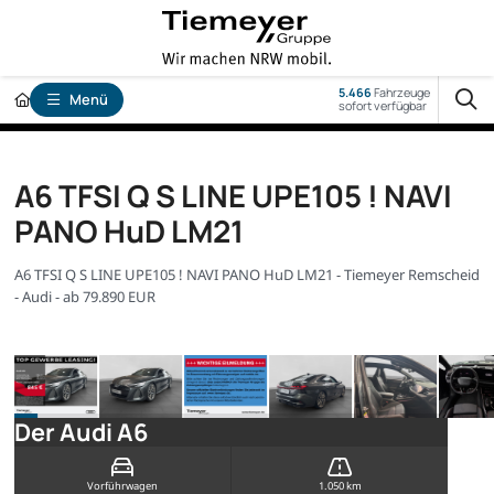
5.466
Fahrzeuge
Menü
sofort verfügbar
A6 TFSI Q S LINE UPE105 ! NAVI
PANO HuD LM21
A6 TFSI Q S LINE UPE105 ! NAVI PANO HuD LM21 - Tiemeyer Remscheid
- Audi - ab 79.890 EUR
Der Audi A6
Vorführwagen
1.050 km