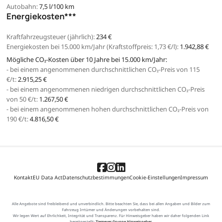
Autobahn:
7,5 l/100 km
Energiekosten***
Kraftfahrzeugsteuer (jährlich):
234 €
Energiekosten bei 15.000 km/Jahr (Kraftstoffpreis:
1,
73
€
/l):
1.942,88 €
Mögliche CO₂-Kosten über 10 Jahre bei 15.000 km/Jahr:
- bei einem angenommenen durchschnittlichen CO₂-Preis von 115
€/t:
2.915,25 €
- bei einem angenommenen niedrigen durchschnittlichen CO₂-Preis
von 50 €/t:
1.267,50 €
- bei einem angenommenen hohen durchschnittlichen CO₂-Preis von
190 €/t:
4.816,50 €
Kontakt
EU Data Act
Datenschutzbestimmungen
Cookie-Einstellungen
Impressum
Alle Angebote sind freibleibend und unverbindlich. Bitte beachten Sie, dass bei allen Angaben und Bilder zum
Fahrzeug Irrtümer und Änderungen vorbehalten sind.
Wir legen Wert auf Ehrlichkeit, Integrität und Transparenz. Für Hinweisgeber haben wir daher folgenden Link
bereitgestellt:
Tiemeyer Gruppe Hinweisgeber
.