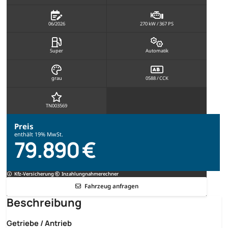
06/2026
270 kW / 367 PS
Super
Automatik
grau
0588 / CCK
TN003569
Preis
enthält 19% MwSt.
79.890 €
Kfz-Versicherung
Inzahlungnahmerechner
Fahrzeug anfragen
Beschreibung
Getriebe / Antrieb