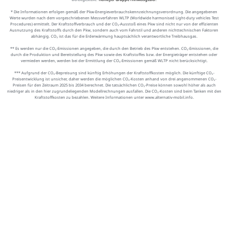
* Die Informationen erfolgen gemäß der Pkw-Energieverbrauchskennzeichnungsverordnung. Die angegebenen
Werte wurden nach dem vorgeschriebenen Messverfahren WLTP (Worldwide harmonised Light-duty vehicles Test
Procedures) ermittelt. Der Kraftstoffverbrauch und der CO₂-Ausstoß eines Pkw sind nicht nur von der effizienten
Ausnutzung des Kraftstoffs durch den Pkw, sondern auch vom Fahrstil und anderen nichttechnischen Faktoren
abhängig. CO₂ ist das für die Erderwärmung hauptsächlich verantwortliche Treibhausgas.
** Es werden nur die CO₂-Emissionen angegeben, die durch den Betrieb des Pkw entstehen. CO₂-Emissionen, die
durch die Produktion und Bereitstellung des Pkw sowie des Kraftstoffes bzw. der Energieträger entstehen oder
vermieden werden, werden bei der Ermittlung der CO₂-Emissionen gemäß WLTP nicht berücksichtigt.
*** Aufgrund der CO₂-Bepreisung sind künftig Erhöhungen der Kraftstoffkosten möglich. Die künftige CO₂-
Preisentwicklung ist unsicher, daher werden die möglichen CO₂-Kosten anhand von drei angenommenen CO₂-
Preisen für den Zeitraum 2025 bis 2034 berechnet. Die tatsächlichen CO₂-Preise können sowohl höher als auch
niedriger als in den hier zugrundeliegenden Modellrechnungen ausfallen. Die CO₂-Kosten sind beim Tanken mit den
Kraftstoffkosten zu bezahlen. Weitere Informationen unter www.alternativ-mobil.info.