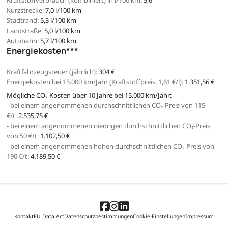
Kurzstrecke:
7,0 l/100 km
Stadtrand:
5,3 l/100 km
Landstraße:
5,0 l/100 km
Autobahn:
5,7 l/100 km
Energiekosten***
Kraftfahrzeugsteuer (jährlich):
304 €
Energiekosten bei 15.000 km/Jahr (Kraftstoffpreis:
1,
61
€
/l):
1.351,56 €
Mögliche CO₂-Kosten über 10 Jahre bei 15.000 km/Jahr:
- bei einem angenommenen durchschnittlichen CO₂-Preis von 115
€/t:
2.535,75 €
- bei einem angenommenen niedrigen durchschnittlichen CO₂-Preis
von 50 €/t:
1.102,50 €
- bei einem angenommenen hohen durchschnittlichen CO₂-Preis von
190 €/t:
4.189,50 €
Kontakt
EU Data Act
Datenschutzbestimmungen
Cookie-Einstellungen
Impressum