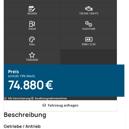
06/2026
150 kW / 204 PS
Diesel
Automatik
blau
0588 / CCM
TN003940
Preis
enthält 19% MwSt.
74.880 €
Kfz-Versicherung
Inzahlungnahmerechner
Fahrzeug anfragen
Beschreibung
Getriebe / Antrieb