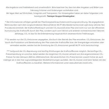
Alle Angebote sind freibleibend und unverbindlich. Bitte beachten Sie, dass bei allen Angaben und Bilder zum
Fahrzeug Irrtümer und Änderungen vorbehalten sind.
Wir legen Wert auf Ehrlichkeit, Integrität und Transparenz. Für Hinweisgeber haben wir daher folgenden Link
bereitgestellt:
Tiemeyer Gruppe Hinweisgeber
.
* Die Informationen erfolgen gemäß der Pkw-Energieverbrauchskennzeichnungsverordnung. Die angegebenen
Werte wurden nach dem vorgeschriebenen Messverfahren WLTP (Worldwide harmonised Light-duty vehicles Test
Procedures) ermittelt. Der Kraftstoffverbrauch und der CO₂-Ausstoß eines Pkw sind nicht nur von der effizienten
Ausnutzung des Kraftstoffs durch den Pkw, sondern auch vom Fahrstil und anderen nichttechnischen Faktoren
abhängig. CO₂ ist das für die Erderwärmung hauptsächlich verantwortliche Treibhausgas.
** Es werden nur die CO₂-Emissionen angegeben, die durch den Betrieb des Pkw entstehen. CO₂-Emissionen, die
durch die Produktion und Bereitstellung des Pkw sowie des Kraftstoffes bzw. der Energieträger entstehen oder
vermieden werden, werden bei der Ermittlung der CO₂-Emissionen gemäß WLTP nicht berücksichtigt.
*** Aufgrund der CO₂-Bepreisung sind künftig Erhöhungen der Kraftstoffkosten möglich. Die künftige CO₂-
Preisentwicklung ist unsicher, daher werden die möglichen CO₂-Kosten anhand von drei angenommenen CO₂-
Preisen für den Zeitraum 2025 bis 2034 berechnet. Die tatsächlichen CO₂-Preise können sowohl höher als auch
niedriger als in den hier zugrundeliegenden Modellrechnungen ausfallen. Die CO₂-Kosten sind beim Tanken mit den
Kraftstoffkosten zu bezahlen. Weitere Informationen unter www.alternativ-mobil.info.