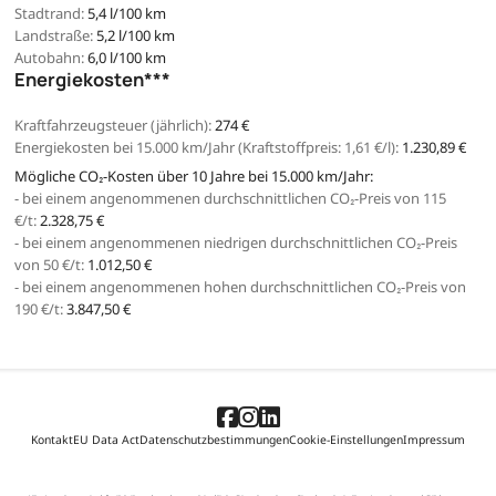
Stadtrand:
5,4 l/100 km
Landstraße:
5,2 l/100 km
Autobahn:
6,0 l/100 km
Energiekosten***
Kraftfahrzeugsteuer (jährlich):
274 €
Energiekosten bei 15.000 km/Jahr (Kraftstoffpreis:
1,
61
€
/l):
1.230,89 €
Mögliche CO₂-Kosten über 10 Jahre bei 15.000 km/Jahr:
- bei einem angenommenen durchschnittlichen CO₂-Preis von 115
€/t:
2.328,75 €
- bei einem angenommenen niedrigen durchschnittlichen CO₂-Preis
von 50 €/t:
1.012,50 €
- bei einem angenommenen hohen durchschnittlichen CO₂-Preis von
190 €/t:
3.847,50 €
Kontakt
EU Data Act
Datenschutzbestimmungen
Cookie-Einstellungen
Impressum