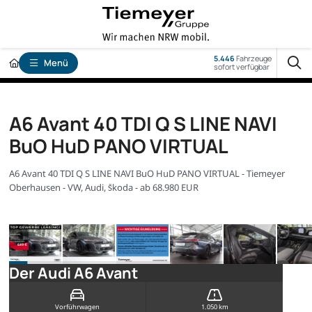
5.446
Fahrzeuge
Menü
sofort verfügbar
A6 Avant 40 TDI Q S LINE NAVI
BuO HuD PANO VIRTUAL
A6 Avant 40 TDI Q S LINE NAVI BuO HuD PANO VIRTUAL - Tiemeyer
Oberhausen - VW, Audi, Škoda - ab 68.980 EUR
Der Audi A6 Avant
Vorführwagen
1.050 km