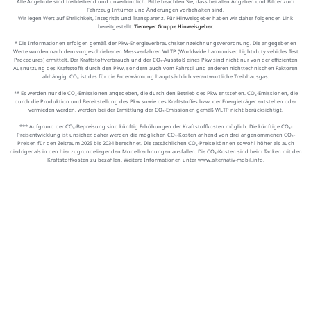
Alle Angebote sind freibleibend und unverbindlich. Bitte beachten Sie, dass bei allen Angaben und Bilder zum
Fahrzeug Irrtümer und Änderungen vorbehalten sind.
Wir legen Wert auf Ehrlichkeit, Integrität und Transparenz. Für Hinweisgeber haben wir daher folgenden Link
bereitgestellt:
Tiemeyer Gruppe Hinweisgeber
.
* Die Informationen erfolgen gemäß der Pkw-Energieverbrauchskennzeichnungsverordnung. Die angegebenen
Werte wurden nach dem vorgeschriebenen Messverfahren WLTP (Worldwide harmonised Light-duty vehicles Test
Procedures) ermittelt. Der Kraftstoffverbrauch und der CO₂-Ausstoß eines Pkw sind nicht nur von der effizienten
Ausnutzung des Kraftstoffs durch den Pkw, sondern auch vom Fahrstil und anderen nichttechnischen Faktoren
abhängig. CO₂ ist das für die Erderwärmung hauptsächlich verantwortliche Treibhausgas.
** Es werden nur die CO₂-Emissionen angegeben, die durch den Betrieb des Pkw entstehen. CO₂-Emissionen, die
durch die Produktion und Bereitstellung des Pkw sowie des Kraftstoffes bzw. der Energieträger entstehen oder
vermieden werden, werden bei der Ermittlung der CO₂-Emissionen gemäß WLTP nicht berücksichtigt.
*** Aufgrund der CO₂-Bepreisung sind künftig Erhöhungen der Kraftstoffkosten möglich. Die künftige CO₂-
Preisentwicklung ist unsicher, daher werden die möglichen CO₂-Kosten anhand von drei angenommenen CO₂-
Preisen für den Zeitraum 2025 bis 2034 berechnet. Die tatsächlichen CO₂-Preise können sowohl höher als auch
niedriger als in den hier zugrundeliegenden Modellrechnungen ausfallen. Die CO₂-Kosten sind beim Tanken mit den
Kraftstoffkosten zu bezahlen. Weitere Informationen unter www.alternativ-mobil.info.