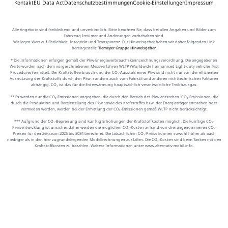
Kontakt
EU Data Act
Datenschutzbestimmungen
Cookie-Einstellungen
Impressum
Alle Angebote sind freibleibend und unverbindlich. Bitte beachten Sie, dass bei allen Angaben und Bilder zum
Fahrzeug Irrtümer und Änderungen vorbehalten sind.
Wir legen Wert auf Ehrlichkeit, Integrität und Transparenz. Für Hinweisgeber haben wir daher folgenden Link
bereitgestellt:
Tiemeyer Gruppe Hinweisgeber
.
* Die Informationen erfolgen gemäß der Pkw-Energieverbrauchskennzeichnungsverordnung. Die angegebenen
Werte wurden nach dem vorgeschriebenen Messverfahren WLTP (Worldwide harmonised Light-duty vehicles Test
Procedures) ermittelt. Der Kraftstoffverbrauch und der CO₂-Ausstoß eines Pkw sind nicht nur von der effizienten
Ausnutzung des Kraftstoffs durch den Pkw, sondern auch vom Fahrstil und anderen nichttechnischen Faktoren
abhängig. CO₂ ist das für die Erderwärmung hauptsächlich verantwortliche Treibhausgas.
** Es werden nur die CO₂-Emissionen angegeben, die durch den Betrieb des Pkw entstehen. CO₂-Emissionen, die
durch die Produktion und Bereitstellung des Pkw sowie des Kraftstoffes bzw. der Energieträger entstehen oder
vermieden werden, werden bei der Ermittlung der CO₂-Emissionen gemäß WLTP nicht berücksichtigt.
*** Aufgrund der CO₂-Bepreisung sind künftig Erhöhungen der Kraftstoffkosten möglich. Die künftige CO₂-
Preisentwicklung ist unsicher, daher werden die möglichen CO₂-Kosten anhand von drei angenommenen CO₂-
Preisen für den Zeitraum 2025 bis 2034 berechnet. Die tatsächlichen CO₂-Preise können sowohl höher als auch
niedriger als in den hier zugrundeliegenden Modellrechnungen ausfallen. Die CO₂-Kosten sind beim Tanken mit den
Kraftstoffkosten zu bezahlen. Weitere Informationen unter www.alternativ-mobil.info.