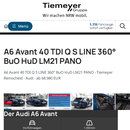
5.336
Fahrzeuge
Menü
sofort verfügbar
A6 Avant 40 TDI Q S LINE 360°
BuO HuD LM21 PANO
A6 Avant 40 TDI Q S LINE 360° BuO HuD LM21 PANO - Tiemeyer
Remscheid - Audi - ab 68.980 EUR
Der Audi A6 Avant
Vorführwagen
1.050 km