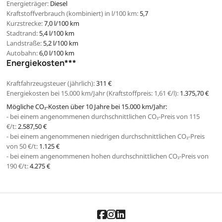
Energieträger:
Diesel
Kraftstoffverbrauch (kombiniert) in l/100 km:
5,7
Kurzstrecke:
7,0 l/100 km
Stadtrand:
5,4 l/100 km
Landstraße:
5,2 l/100 km
Autobahn:
6,0 l/100 km
Energiekosten***
Kraftfahrzeugsteuer (jährlich):
311 €
Energiekosten bei 15.000 km/Jahr (Kraftstoffpreis:
1,
61
€
/l):
1.375,70 €
Mögliche CO₂-Kosten über 10 Jahre bei 15.000 km/Jahr:
- bei einem angenommenen durchschnittlichen CO₂-Preis von 115
€/t:
2.587,50 €
- bei einem angenommenen niedrigen durchschnittlichen CO₂-Preis
von 50 €/t:
1.125 €
- bei einem angenommenen hohen durchschnittlichen CO₂-Preis von
190 €/t:
4.275 €