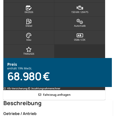
04/2026
150 kW / 204 PS
Diesel
Automatik
blau
0588 / CEK
TN002426
Preis
enthält 19% MwSt.
68.980 €
Kfz-Versicherung
Inzahlungnahmerechner
Fahrzeug anfragen
Beschreibung
Getriebe / Antrieb