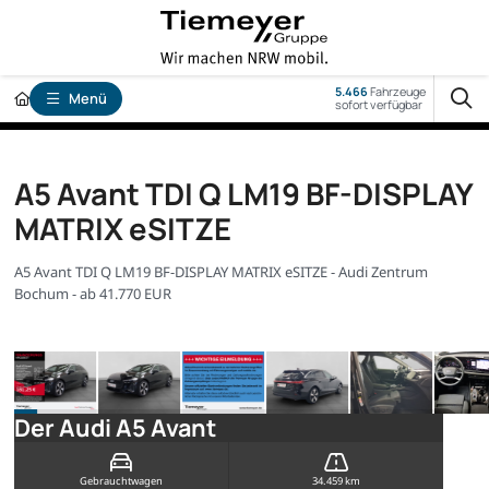
5.466
Fahrzeuge
Menü
sofort verfügbar
A5 Avant TDI Q LM19 BF-DISPLAY
MATRIX eSITZE
A5 Avant TDI Q LM19 BF-DISPLAY MATRIX eSITZE - Audi Zentrum
Bochum - ab 41.770 EUR
Der Audi A5 Avant
Gebrauchtwagen
34.459 km