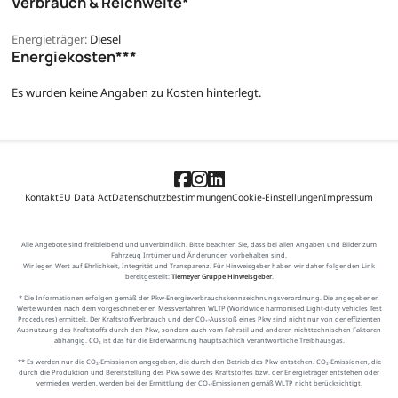
Verbrauch & Reichweite*
Energieträger:
Diesel
Energiekosten***
Es wurden keine Angaben zu Kosten hinterlegt.
Kontakt
EU Data Act
Datenschutzbestimmungen
Cookie-Einstellungen
Impressum
Alle Angebote sind freibleibend und unverbindlich. Bitte beachten Sie, dass bei allen Angaben und Bilder zum
Fahrzeug Irrtümer und Änderungen vorbehalten sind.
Wir legen Wert auf Ehrlichkeit, Integrität und Transparenz. Für Hinweisgeber haben wir daher folgenden Link
bereitgestellt:
Tiemeyer Gruppe Hinweisgeber
.
* Die Informationen erfolgen gemäß der Pkw-Energieverbrauchskennzeichnungsverordnung. Die angegebenen
Werte wurden nach dem vorgeschriebenen Messverfahren WLTP (Worldwide harmonised Light-duty vehicles Test
Procedures) ermittelt. Der Kraftstoffverbrauch und der CO₂-Ausstoß eines Pkw sind nicht nur von der effizienten
Ausnutzung des Kraftstoffs durch den Pkw, sondern auch vom Fahrstil und anderen nichttechnischen Faktoren
abhängig. CO₂ ist das für die Erderwärmung hauptsächlich verantwortliche Treibhausgas.
** Es werden nur die CO₂-Emissionen angegeben, die durch den Betrieb des Pkw entstehen. CO₂-Emissionen, die
durch die Produktion und Bereitstellung des Pkw sowie des Kraftstoffes bzw. der Energieträger entstehen oder
vermieden werden, werden bei der Ermittlung der CO₂-Emissionen gemäß WLTP nicht berücksichtigt.