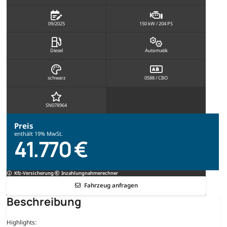
09/2025
150 kW / 204 PS
Diesel
Automatik
schwarz
0588 / CBO
SN078964
Preis
enthält 19% MwSt.
41.770 €
Kfz-Versicherung
Inzahlungnahmerechner
Fahrzeug anfragen
Beschreibung
Highlights: