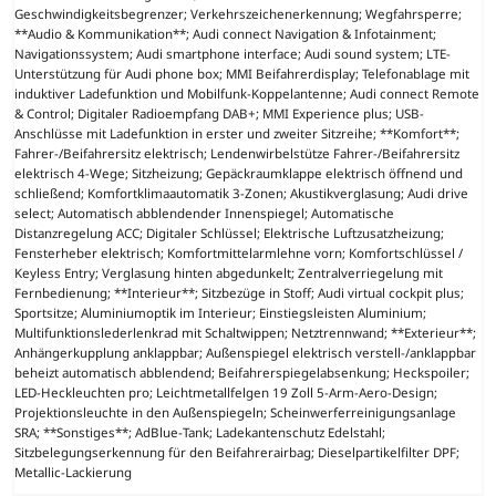
Geschwindigkeitsbegrenzer; Verkehrszeichenerkennung; Wegfahrsperre;
**Audio & Kommunikation**; Audi connect Navigation & Infotainment;
Navigationssystem; Audi smartphone interface; Audi sound system; LTE-
Unterstützung für Audi phone box; MMI Beifahrerdisplay; Telefonablage mit
induktiver Ladefunktion und Mobilfunk-Koppelantenne; Audi connect Remote
& Control; Digitaler Radioempfang DAB+; MMI Experience plus; USB-
Anschlüsse mit Ladefunktion in erster und zweiter Sitzreihe; **Komfort**;
Fahrer-/Beifahrersitz elektrisch; Lendenwirbelstütze Fahrer-/Beifahrersitz
elektrisch 4-Wege; Sitzheizung; Gepäckraumklappe elektrisch öffnend und
schließend; Komfortklimaautomatik 3-Zonen; Akustikverglasung; Audi drive
select; Automatisch abblendender Innenspiegel; Automatische
Distanzregelung ACC; Digitaler Schlüssel; Elektrische Luftzusatzheizung;
Fensterheber elektrisch; Komfortmittelarmlehne vorn; Komfortschlüssel /
Keyless Entry; Verglasung hinten abgedunkelt; Zentralverriegelung mit
Fernbedienung; **Interieur**; Sitzbezüge in Stoff; Audi virtual cockpit plus;
Sportsitze; Aluminiumoptik im Interieur; Einstiegsleisten Aluminium;
Multifunktionslederlenkrad mit Schaltwippen; Netztrennwand; **Exterieur**;
Anhängerkupplung anklappbar; Außenspiegel elektrisch verstell-/anklappbar
beheizt automatisch abblendend; Beifahrerspiegelabsenkung; Heckspoiler;
LED-Heckleuchten pro; Leichtmetallfelgen 19 Zoll 5-Arm-Aero-Design;
Projektionsleuchte in den Außenspiegeln; Scheinwerferreinigungsanlage
SRA; **Sonstiges**; AdBlue-Tank; Ladekantenschutz Edelstahl;
Sitzbelegungserkennung für den Beifahrerairbag; Dieselpartikelfilter DPF;
Metallic-Lackierung