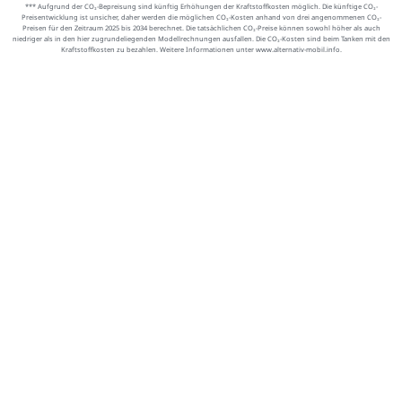
*** Aufgrund der CO₂-Bepreisung sind künftig Erhöhungen der Kraftstoffkosten möglich. Die künftige CO₂-
Preisentwicklung ist unsicher, daher werden die möglichen CO₂-Kosten anhand von drei angenommenen CO₂-
Preisen für den Zeitraum 2025 bis 2034 berechnet. Die tatsächlichen CO₂-Preise können sowohl höher als auch
niedriger als in den hier zugrundeliegenden Modellrechnungen ausfallen. Die CO₂-Kosten sind beim Tanken mit den
Kraftstoffkosten zu bezahlen. Weitere Informationen unter www.alternativ-mobil.info.