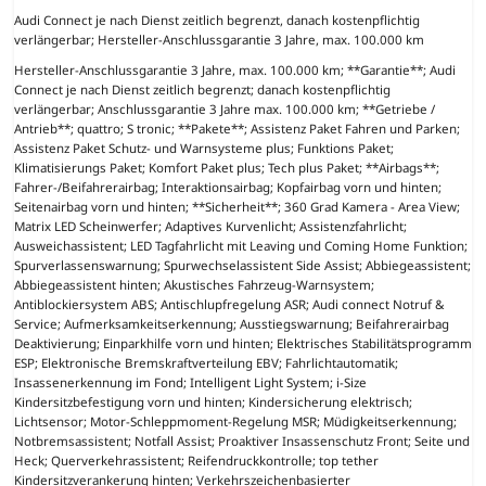
Audi Connect je nach Dienst zeitlich begrenzt, danach kostenpflichtig
verlängerbar; Hersteller-Anschlussgarantie 3 Jahre, max. 100.000 km
Hersteller-Anschlussgarantie 3 Jahre, max. 100.000 km; **Garantie**; Audi
Connect je nach Dienst zeitlich begrenzt; danach kostenpflichtig
verlängerbar; Anschlussgarantie 3 Jahre max. 100.000 km; **Getriebe /
Antrieb**; quattro; S tronic; **Pakete**; Assistenz Paket Fahren und Parken;
Assistenz Paket Schutz- und Warnsysteme plus; Funktions Paket;
Klimatisierungs Paket; Komfort Paket plus; Tech plus Paket; **Airbags**;
Fahrer-/Beifahrerairbag; Interaktionsairbag; Kopfairbag vorn und hinten;
Seitenairbag vorn und hinten; **Sicherheit**; 360 Grad Kamera - Area View;
Matrix LED Scheinwerfer; Adaptives Kurvenlicht; Assistenzfahrlicht;
Ausweichassistent; LED Tagfahrlicht mit Leaving und Coming Home Funktion;
Spurverlassenswarnung; Spurwechselassistent Side Assist; Abbiegeassistent;
Abbiegeassistent hinten; Akustisches Fahrzeug-Warnsystem;
Antiblockiersystem ABS; Antischlupfregelung ASR; Audi connect Notruf &
Service; Aufmerksamkeitserkennung; Ausstiegswarnung; Beifahrerairbag
Deaktivierung; Einparkhilfe vorn und hinten; Elektrisches Stabilitätsprogramm
ESP; Elektronische Bremskraftverteilung EBV; Fahrlichtautomatik;
Insassenerkennung im Fond; Intelligent Light System; i-Size
Kindersitzbefestigung vorn und hinten; Kindersicherung elektrisch;
Lichtsensor; Motor-Schleppmoment-Regelung MSR; Müdigkeitserkennung;
Notbremsassistent; Notfall Assist; Proaktiver Insassenschutz Front; Seite und
Heck; Querverkehrassistent; Reifendruckkontrolle; top tether
Kindersitzverankerung hinten; Verkehrszeichenbasierter