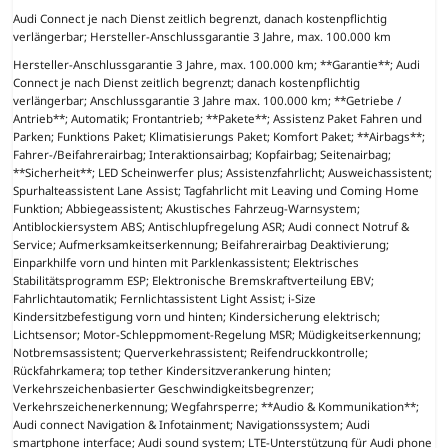
Audi Connect je nach Dienst zeitlich begrenzt, danach kostenpflichtig
verlängerbar; Hersteller-Anschlussgarantie 3 Jahre, max. 100.000 km
Hersteller-Anschlussgarantie 3 Jahre, max. 100.000 km; **Garantie**; Audi
Connect je nach Dienst zeitlich begrenzt; danach kostenpflichtig
verlängerbar; Anschlussgarantie 3 Jahre max. 100.000 km; **Getriebe /
Antrieb**; Automatik; Frontantrieb; **Pakete**; Assistenz Paket Fahren und
Parken; Funktions Paket; Klimatisierungs Paket; Komfort Paket; **Airbags**;
Fahrer-/Beifahrerairbag; Interaktionsairbag; Kopfairbag; Seitenairbag;
**Sicherheit**; LED Scheinwerfer plus; Assistenzfahrlicht; Ausweichassistent;
Spurhalteassistent Lane Assist; Tagfahrlicht mit Leaving und Coming Home
Funktion; Abbiegeassistent; Akustisches Fahrzeug-Warnsystem;
Antiblockiersystem ABS; Antischlupfregelung ASR; Audi connect Notruf &
Service; Aufmerksamkeitserkennung; Beifahrerairbag Deaktivierung;
Einparkhilfe vorn und hinten mit Parklenkassistent; Elektrisches
Stabilitätsprogramm ESP; Elektronische Bremskraftverteilung EBV;
Fahrlichtautomatik; Fernlichtassistent Light Assist; i-Size
Kindersitzbefestigung vorn und hinten; Kindersicherung elektrisch;
Lichtsensor; Motor-Schleppmoment-Regelung MSR; Müdigkeitserkennung;
Notbremsassistent; Querverkehrassistent; Reifendruckkontrolle;
Rückfahrkamera; top tether Kindersitzverankerung hinten;
Verkehrszeichenbasierter Geschwindigkeitsbegrenzer;
Verkehrszeichenerkennung; Wegfahrsperre; **Audio & Kommunikation**;
Audi connect Navigation & Infotainment; Navigationssystem; Audi
smartphone interface; Audi sound system; LTE-Unterstützung für Audi phone