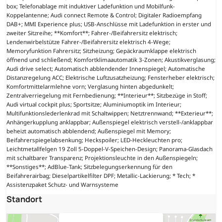
box; Telefonablage mit induktiver Ladefunktion und Mobilfunk-
Koppelantenne; Audi connect Remote & Control; Digitaler Radioempfang
DAB+; MMI Experience plus; USB-Anschlüsse mit Ladefunktion in erster und
zweiter Sitzreihe; **Komfort**; Fahrer-/Beifahrersitz elektrisch;
Lendenwirbelstütze Fahrer-/Beifahrersitz elektrisch 4-Wege;
Memoryfunktion Fahrersitz; Sitzheizung; Gepäckraumklappe elektrisch
öffnend und schließend; Komfortklimaautomatik 3-Zonen; Akustikverglasung;
Audi drive select; Automatisch abblendender Innenspiegel; Automatische
Distanzregelung ACC; Elektrische Luftzusatzheizung; Fensterheber elektrisch;
Komfortmittelarmlehne vorn; Verglasung hinten abgedunkelt;
Zentralverriegelung mit Fernbedienung; **Interieur**; Sitzbezüge in Stoff;
Audi virtual cockpit plus; Sportsitze; Aluminiumoptik im Interieur;
Multifunktionslederlenkrad mit Schaltwippen; Netztrennwand; **Exterieur**;
Anhängerkupplung anklappbar; Außenspiegel elektrisch verstell-/anklappbar
beheizt automatisch abblendend; Außenspiegel mit Memory;
Beifahrerspiegelabsenkung; Heckspoiler; LED-Heckleuchten pro;
Leichtmetallfelgen 19 Zoll 5-Doppel-V-Speichen-Design; Panorama-Glasdach
mit schaltbarer Transparenz; Projektionsleuchte in den Außenspiegeln;
**Sonstiges**; AdBlue-Tank; Sitzbelegungserkennung für den
Beifahrerairbag; Dieselpartikelfilter DPF; Metallic-Lackierung; * Tech; *
Assistenzpaket Schutz- und Warnsysteme
Standort