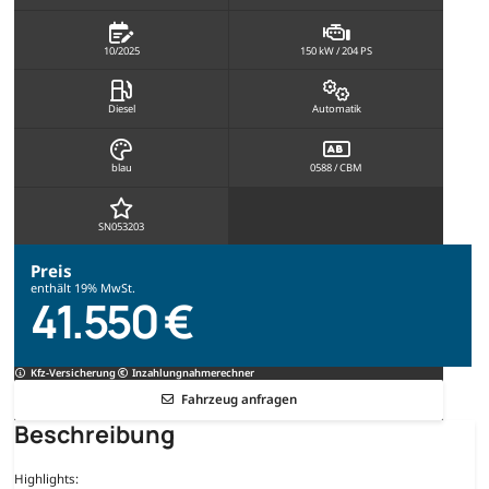
10/2025
150 kW / 204 PS
Diesel
Automatik
blau
0588 / CBM
SN053203
Preis
enthält 19% MwSt.
41.550 €
Kfz-Versicherung
Inzahlungnahmerechner
Fahrzeug anfragen
Beschreibung
Highlights: