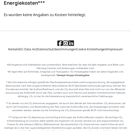
Energiekosten***
Es wurden keine Angaben zu Kosten hinterlegt.
Kontakt
EU Data Act
Datenschutzbestimmungen
Cookie-Einstellungen
Impressum
Alle Angebote sind freibleibend und unverbindlich. Bitte beachten Sie, dass bei allen Angaben und Bilder zum
Fahrzeug Irrtümer und Änderungen vorbehalten sind.
Wir legen Wert auf Ehrlichkeit, Integrität und Transparenz. Für Hinweisgeber haben wir daher folgenden Link
bereitgestellt:
Tiemeyer Gruppe Hinweisgeber
.
* Die Informationen erfolgen gemäß der Pkw-Energieverbrauchskennzeichnungsverordnung. Die angegebenen
Werte wurden nach dem vorgeschriebenen Messverfahren WLTP (Worldwide harmonised Light-duty vehicles Test
Procedures) ermittelt. Der Kraftstoffverbrauch und der CO₂-Ausstoß eines Pkw sind nicht nur von der effizienten
Ausnutzung des Kraftstoffs durch den Pkw, sondern auch vom Fahrstil und anderen nichttechnischen Faktoren
abhängig. CO₂ ist das für die Erderwärmung hauptsächlich verantwortliche Treibhausgas.
** Es werden nur die CO₂-Emissionen angegeben, die durch den Betrieb des Pkw entstehen. CO₂-Emissionen, die
durch die Produktion und Bereitstellung des Pkw sowie des Kraftstoffes bzw. der Energieträger entstehen oder
vermieden werden, werden bei der Ermittlung der CO₂-Emissionen gemäß WLTP nicht berücksichtigt.
*** Aufgrund der CO₂-Bepreisung sind künftig Erhöhungen der Kraftstoffkosten möglich. Die künftige CO₂-
Preisentwicklung ist unsicher, daher werden die möglichen CO₂-Kosten anhand von drei angenommenen CO₂-
Preisen für den Zeitraum 2025 bis 2034 berechnet. Die tatsächlichen CO₂-Preise können sowohl höher als auch
niedriger als in den hier zugrundeliegenden Modellrechnungen ausfallen. Die CO₂-Kosten sind beim Tanken mit den