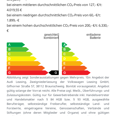
bei einem mittleren durchschnittlichen CO₂-Preis von 127,- €/t:
4.019,55 €
bei einem niedrigen durchschnittlichen CO₂-Preis von 60,- €/t:
1.899,- €
bei einem hohen durchschnittlichen CO₂-Preis von 200,- €/t: 6.330,-
€
gewichtet,
entladene
kombiniert
Batterie
Abbildung zeigt Sonderausstattungen gegen Mehrpreis.
Ein Angebot der
1
Audi Leasing, Zweigniederlassung der Volkswagen Leasing GmbH,
Gifhorner Straße 57, 38112 Braunschweig. Bonität vorausgesetzt. Angebot
gültig solange der Vorrat reicht. Alle Preise zzgl. MwSt., Überführungs- und
Zulassungskosten. Gültig nur für Gewerbetreibende inkl. Handelsvertreter
und Handelsmakler nach § 84 HGB bzw. § 93 HGB, ausgewählte
Berufsträger, selbstständige Freiberufler, selbstständige Land- und
Forstwirte, eingetragene Vereine, Genossenschaften, Verbände und
Stiftungen (ohne deren Mitglieder und Organe) und ohne gültigen