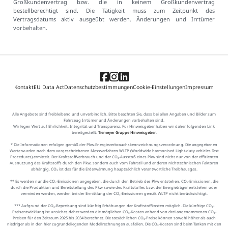
Großkundenvertrag bzw. die in keinem Großkundenvertrag
bestellberechtigt sind. Die Tätigkeit muss zum Zeitpunkt des
Vertragsdatums aktiv ausgeübt werden. Änderungen und Irrtümer
vorbehalten.
Kontakt
EU Data Act
Datenschutzbestimmungen
Cookie-Einstellungen
Impressum
Alle Angebote sind freibleibend und unverbindlich. Bitte beachten Sie, dass bei allen Angaben und Bilder zum
Fahrzeug Irrtümer und Änderungen vorbehalten sind.
Wir legen Wert auf Ehrlichkeit, Integrität und Transparenz. Für Hinweisgeber haben wir daher folgenden Link
bereitgestellt:
Tiemeyer Gruppe Hinweisgeber
.
* Die Informationen erfolgen gemäß der Pkw-Energieverbrauchskennzeichnungsverordnung. Die angegebenen
Werte wurden nach dem vorgeschriebenen Messverfahren WLTP (Worldwide harmonised Light-duty vehicles Test
Procedures) ermittelt. Der Kraftstoffverbrauch und der CO₂-Ausstoß eines Pkw sind nicht nur von der effizienten
Ausnutzung des Kraftstoffs durch den Pkw, sondern auch vom Fahrstil und anderen nichttechnischen Faktoren
abhängig. CO₂ ist das für die Erderwärmung hauptsächlich verantwortliche Treibhausgas.
** Es werden nur die CO₂-Emissionen angegeben, die durch den Betrieb des Pkw entstehen. CO₂-Emissionen, die
durch die Produktion und Bereitstellung des Pkw sowie des Kraftstoffes bzw. der Energieträger entstehen oder
vermieden werden, werden bei der Ermittlung der CO₂-Emissionen gemäß WLTP nicht berücksichtigt.
*** Aufgrund der CO₂-Bepreisung sind künftig Erhöhungen der Kraftstoffkosten möglich. Die künftige CO₂-
Preisentwicklung ist unsicher, daher werden die möglichen CO₂-Kosten anhand von drei angenommenen CO₂-
Preisen für den Zeitraum 2025 bis 2034 berechnet. Die tatsächlichen CO₂-Preise können sowohl höher als auch
niedriger als in den hier zugrundeliegenden Modellrechnungen ausfallen. Die CO₂-Kosten sind beim Tanken mit den