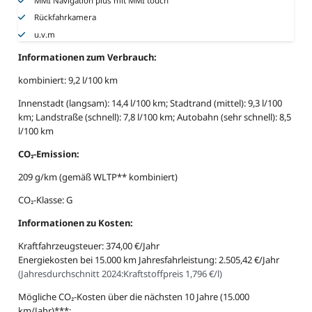
MMI Navigation plus mit MMI touch
Rückfahrkamera
u.v.m
Informationen zum Verbrauch:
kombiniert: 9,2 l/100 km
Innenstadt (langsam): 14,4 l/100 km; Stadtrand (mittel): 9,3 l/100
km; Landstraße (schnell): 7,8 l/100 km; Autobahn (sehr schnell): 8,5
l/100 km
CO₂-Emission:
209 g/km (gemäß WLTP** kombiniert)
CO₂-Klasse: G
Informationen zu Kosten:
Kraftfahrzeugsteuer: 374,00 €/Jahr
Energiekosten bei 15.000 km Jahresfahrleistung: 2.505,42 €/Jahr
(
Jahresdurchschnitt 2024:
Kraftstoffpreis 1,796 €/l
)
Mögliche CO₂-Kosten über die nächsten 10 Jahre (15.000
km/Jahr)***: